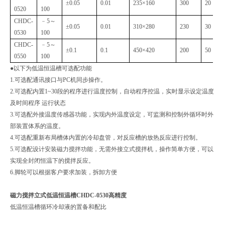
±0.05
0.01
235×160
300
20
0520
100
CHDC-
﹣5～
±0.05
0.01
310×280
230
30
0530
100
CHDC-
﹣5～
±0.1
0.1
450×420
200
50
0550
100
●以下为低温恒温槽可选配功能
1.可选配通讯接口与PC机同步操作。
2.可选配内置1~30段的程序进行温度控制，自动程序控温，实时显示设定温度
及时间程序 运行状态
3.可选配外接温度传感器功能，实现内外温度设定，可监测和控制外循环时外
部装置体系的温度。
4.可选配重新布局槽体内置的冷却盘管，对反应槽的放热反应进行控制。
5.可选配设计安装磁力搅拌功能，无需外接立式搅拌机，操作简单方便，可以
实现全封闭恒温下的搅拌反应。
6.脚轮可以根据客户要求加装，拆卸方便
磁力搅拌立式低温恒温槽CHDC-0530高精度
低温恒温槽循环冷却液的置备和配比