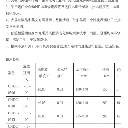
2、具有内外循环作用，循环泵可以把槽内被恒温液体外引,建立第二恒温场
3、采用进口全自动PID温度设定程序及进口温度传感器，控温精度高。温度
数字显示。
4、大屏幕液晶中英文对照显示，数据清晰，外形美观，个性化界面让工业控
制不再单调。
5、低温恒温槽机身外壳采用镜面防老化静电喷漆技术，内胆、台面均为不锈
钢，清洁卫生，美观耐腐蚀。
6、槽内冷液可外引,冷却机外实验容器,也可在槽内直接进行低温、恒温实验。
技术参数：
温度
温度波
显示精
工作槽开
槽深
容量
型号
范围
动度℃
度℃
口mm²
mm
L
℃
CHDC-
﹣5～
±0.05
0.01
180×140
150
6
0506
100
CHDC-
﹣5～
±0.05
0.01
180×140
200
10
0510
100
CHDC-
﹣5～
±0.05
0.01
235×160
200
15
0515
100
CHDC-
﹣5～