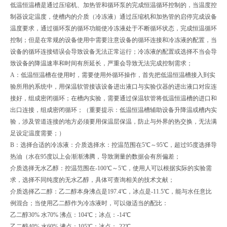
低温恒温槽是通过压缩机、加热管和循环泵的完成恒温循环控制的，当温度控
制器设定温度，使槽内的介质（冷冻液）通过压缩机和加热管的启停完成设备
温度要求，通过循环泵的循环功能使冷冻液处于不断循环状态，完成恒温循环
控制；但是在常规的设备使用中需要注意设备的循环连接和冷冻液的配置，当
设备的循环连接错误会导致设备无法正常运行；冷冻液的配置或选择不当会导
致设备的降温速率和时间有所延长，严重会导致无法完成控制需求；
A：低温恒温槽在使用时，需要使用外循环操作，首先把低温恒温槽接入到实
验所用的系统中，用保温软管接该设备进出液口与实验仪器的进出液口对应连
接好，组成密闭循环；在槽内实验，需要通过保温软管将低温恒温槽的进口和
出口连接，组成密闭循环；（重要提示：低温恒温槽辅助设备升降温或槽内实
验，涉及管道连接的地方必须要用保温层保温，防止与外界的热交换，无法满
足设定温度需要；）
B：选择合适的冷冻液：介质选择水：控温范围在5℃～95℃，超过95度选择导
热油（水在95度以上会渐渐沸腾，导致测量的数据会有所偏差；
介质选择无水乙醇：控温范围在-100℃～5℃，使用人可以根据实际的实验需
求，选择不同纯度的无水乙醇，具体可查询相关的技术文献；
介质选择乙二醇：乙二醇本身沸点是197.4℃，冰点是-11.5℃，能与水任意比
例混合；当使用乙二醇作为冷冻液时，可以做适当的配比：
乙二醇30% 水70% 沸点：104℃；冰点：-14℃
乙二醇40% 水60% 沸点：105℃；冰点：-22℃