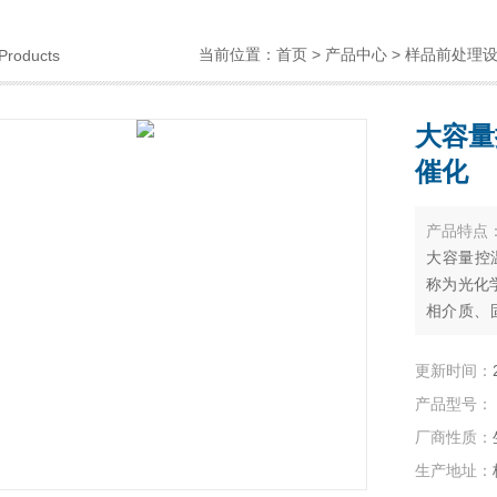
当前位置：
首页
>
产品中心
>
样品前处理
Products
大容量
催化
产品特点
大容量控温
称为光化
相介质、
器是否负
反应产物
更新时间：
等功能，
产品型号：
域。
厂商性质：
生产地址：