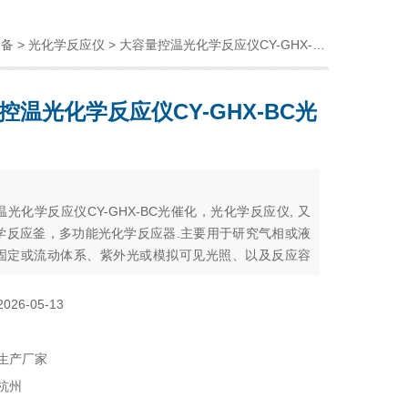
设备
>
光化学反应仪
> 大容量控温光化学反应仪CY-GHX-BC光催化
控温光化学反应仪CY-GHX-BC光
：
光化学反应仪CY-GHX-BC光催化，光化学反应仪, 又
学反应釜，多功能光化学反应器.主要用于研究气相或液
固定或流动体系、紫外光或模拟可见光照、以及反应容
载TiO2光催化剂等条件下的光化学反应。具有提供分析
和自由基的样品，测定反应动力学常数，测定量子产率
2026-05-13
广泛应用化学合成、环境保护以及生命科学等研究领
生产厂家
杭州