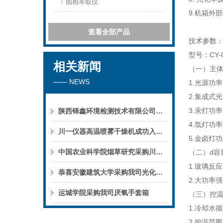
固相萃取仪
9.机箱外
查看全部产品
技术参数
型号：CY
相关新闻
（一）主
—— NEWS
1.光源功
2.集成式
3.汞灯功
陕西铎鑫环境检测技术有限公司采购我司全自动液液萃取仪
4.氙灯功
川一仪器高温喷雾干燥机成功入驻鄱阳职业学院，助力职业教育实训平台升级
5.金卤灯
中国农业科学院烟草研究采购川一仪器喷雾干燥机
（二）d容
1.玻璃反应
恭喜安徽建筑大学采购我司光化学反应仪
2.大功率
运城学院采购我司厌氧手套箱
（三）控
1.冷却水
2.控温范围：