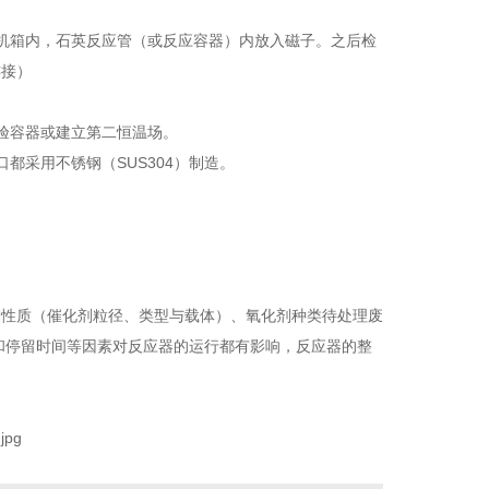
机箱内，石英反应管（或反应容器）内放入磁子。之后检
连接）
验容器或建立第二恒温场。
都采用不锈钢（SUS304）制造。
剂性质（催化剂粒径、类型与载体）、氧化剂种类待处理废
和停留时间等因素对反应器的运行都有影响，反应器的整