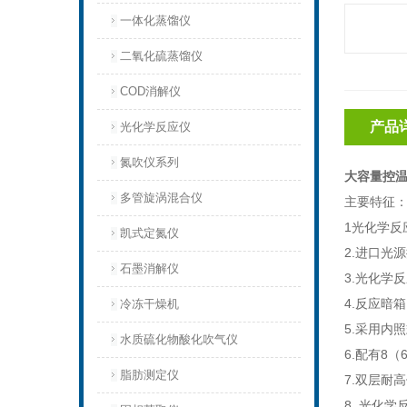
一体化蒸馏仪
二氧化硫蒸馏仪
COD消解仪
产品
光化学反应仪
氮吹仪系列
大容量控温
多管旋涡混合仪
主要特征
1光化学反
凯式定氮仪
2.进口光
石墨消解仪
3.光化学
4.反应暗
冷冻干燥机
5.采用内
水质硫化物酸化吹气仪
6.配有8
脂肪测定仪
7.双层耐
8. 光化