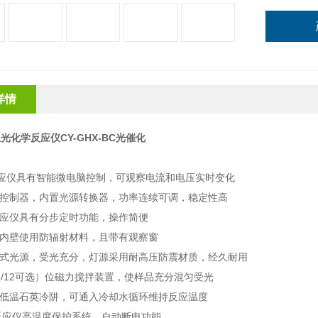
详情
光化学反应仪CY-GHX-BC光催化
：
应仪具有智能微电脑控制，可观察电流和电压实时变化
源控制器，内置光源转换器，功率连续可调，稳定性高
反应仪具有分步定时功能，操作简便
箱内壁使用防辐射材料，且带有观察窗
照式光源，受光充分，灯源采用耐高压防震材质，经久耐用
（6/12可选）位磁力搅拌装置，使样品充分混匀受光
高低温石英冷阱，可通入冷却水循环维持反应温度
学反应仪高温度保护系统，自动断电功能