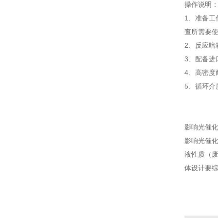
操作说明
1、准备
查所需要
2、反应
3、配备
4、高密度
5、循环
影响光催
影响光催
液性质（
体设计要