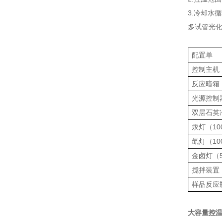
3.冷却水
多试管光
配置单
控制主机
反应暗箱
光源控制
双层石英
汞灯（10
氙灯（10
金卤灯（5
搅拌装置
样品反应
大容量控温