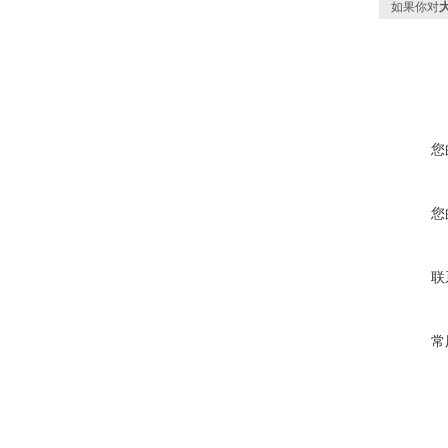
如果你对
您
您
联
常