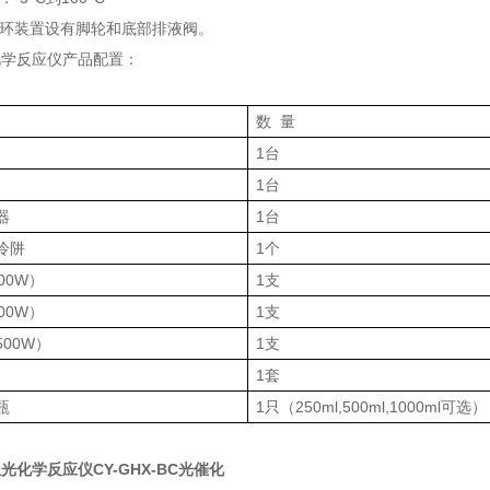
循环装置设有脚轮和底部排液阀。
化学反应仪产品配置：
数 量
1台
1台
器
1台
冷阱
1个
00W）
1支
00W）
1支
00W）
1支
1套
瓶
1只（250ml,500ml,1000ml可选）
光化学反应仪CY-GHX-BC光催化