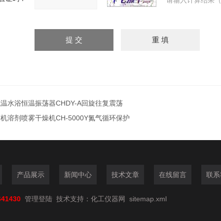
请输入计算结果（
温水浴恒温振荡器CHDY-A回旋往复震荡
机溶剂喷雾干燥机CH-5000Y氮气循环保护
产品展示
新闻中心
技术文章
在线留言
联系
641430
管理登陆
技术支持：
化工仪器网
sitemap.xml