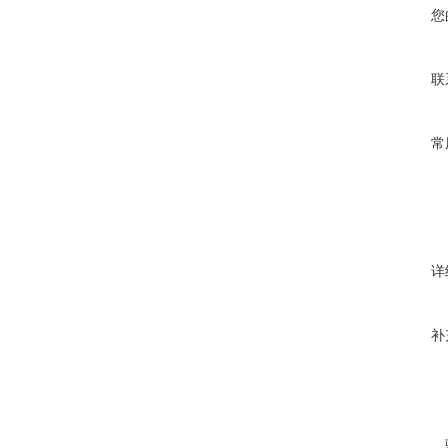
您
联
常
详
补