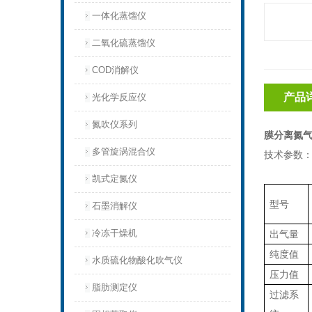
一体化蒸馏仪
二氧化硫蒸馏仪
COD消解仪
产品
光化学反应仪
氮吹仪系列
膜分离氮气发
多管旋涡混合仪
技术参数
凯式定氮仪
型号
石墨消解仪
冷冻干燥机
出气量
纯度值
水质硫化物酸化吹气仪
压力值
脂肪测定仪
过滤系