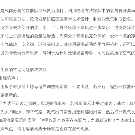
器是气体分离的仪器以空气做为原料，利用物理方法将其中的氧与氮分离
分法和膜空分法，该仪器是按照变压吸附技术设计、制造的氮气制取设备
过滤器除去大部分的油、水、尘，再经冷冻干燥机进一步除水、过滤器除
用来防止可能出现的微量油渗透，为碳分子筛提供充分保护，设计严谨的
由空气储罐、安全阀、球阀等组成，其作用是保证系统用气平稳外，还可
温度的降低而分离出来，有利于延长后处理设备寿命，同时提高压缩空气
发生器的常见问题解决方法
出现响声：
用扳手对仪器上螺母适当调整松紧度，不要太紧；若不行，需拆开仪器外
须更换新的。
气压力达不到设定值时，应观察流量表，若流量显示比平时偏大，基本上就
：先关闭电源，卸下气路，氮气出口需要用密封螺帽封紧，然后打开氮气
"，如果流量显示能回零，说明仪器本身不存在漏气，之后就请检查气体输
在漏气点，请用皂液检查干燥管是否存在漏气现象。