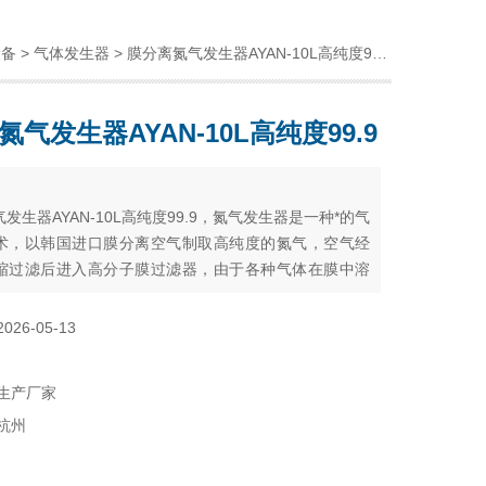
设备
>
气体发生器
> 膜分离氮气发生器AYAN-10L高纯度99.9
气发生器AYAN-10L高纯度99.9
：
发生器AYAN-10L高纯度99.9，氮气发生器是一种*的气
术，以韩国进口膜分离空气制取高纯度的氮气，空气经
缩过滤后进入高分子膜过滤器，由于各种气体在膜中溶
散系数不同，导致不同气体在膜中相对渗透速率不同，
力条件下，利用氧和氮等不同性质的气体在膜中具有不
2026-05-13
速率来使氧和氮分离。
生产厂家
杭州