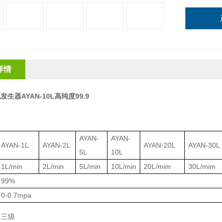
详情
生器AYAN-10L高纯度99.9
：
AYAN-
AYAN-
AYAN-1L
AYAN-2L
AYAN-20L
AYAN-30L
5L
10L
1L/min
2L/min
5L/min
10L/min
20L/mim
30L/mim
99%
0-0.7mpa
三级