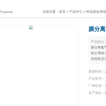
当前位置：
首页
>
产品中心
>
样品前处理
Products
膜分离氮
产品特点
膜分离氮气
体分离技
压缩机压
解度和扩
在一定压
更新时间：
同的渗透
产品型号：
厂商性质：
生产地址：