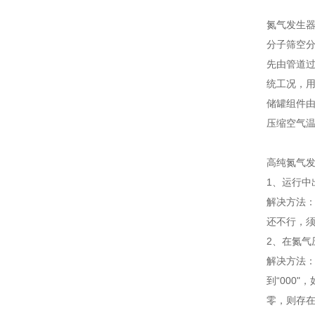
氮气发生
分子筛空
先由管道
统工况，
储罐组件
压缩空气
高纯氮气
1、运行中
解决方法：
还不行，
2、在氮
解决方法
到“000
零，则存