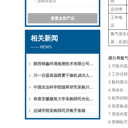
统
固相萃取仪
总功率
工作电
查看全部产品
压
氮气发生器
相关新闻
器，欢迎
—— NEWS
膜分离氮气发
陕西铎鑫环境检测技术有限公司采购我司全自动液液萃取仪
1.可取代
2.工作过
川一仪器高温喷雾干燥机成功入驻鄱阳职业学院，助力职业教育实训平台升级
3.数码显
中国农业科学院烟草研究采购川一仪器喷雾干燥机
4.寿命长
5.程序控
恭喜安徽建筑大学采购我司光化学反应仪
6.高度集
运城学院采购我司厌氧手套箱
7.系统内
8.带脚轮