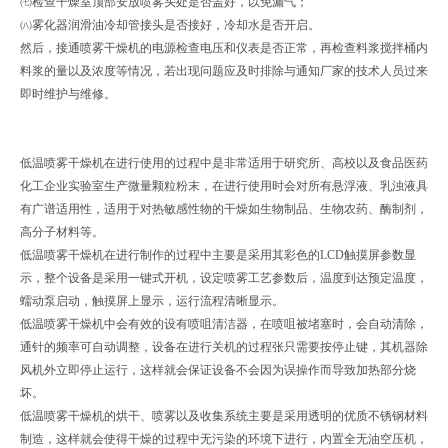
㈦检查干燥室顶部安放喷雾头处是否盖好，以免漏气；
㈧雾化器润滑油冷却管接头是否接好，冷却水是否开启。
然后，接通喷雾干燥机的电源检查电压和仪表是否正常，再检查料浆搅拌桶内
料浆的量以及浓度等情况，若出现问题应及时排除与通知厂家的技术人员过来
即时维护与维修。
低温喷雾干燥机在进行使用的过程中是非常适用于研究所、高校以及食品医药
化工企业实验室生产微量颗粒粉末，在进行使用时会对所有悬浮液、乳浊液具
有广谱适用性，适用于对热敏感性物的干燥如生物制品、生物农药、酶制剂，
高分子材料等。
低温喷雾干燥机在进行制作的过程中主要是采用其彩色的LCD触摸屏参数显
示，整个设备是采用一键式开机，设定喷雾工艺参数后，温度到达预定温度，
蠕动泵启动，触摸屏上显示，运行流程清晰显示。
低温喷雾干燥机中会有效的设有喷咀清洁器，在喷咀被堵塞时，会自动清除，
通针的频率可自动调整，设备在进行关机的过程张只需要按停止键，其机器除
风机外立即停止运行，这样就会保证设备不会因为误操作而导致加热部分烧
坏。
低温喷雾干燥机的烘干、喷雾以及收集系统主要是采用透明的优质不锈钢材料
制造，这样就会使得干燥的过程中无污染的环境下进行，内置全无油空压机，