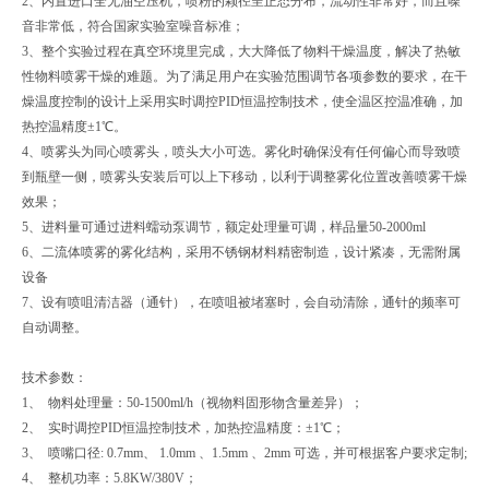
2、内置进口全无油空压机，喷粉的颗径呈正态分布，流动性非常好，而且噪
音非常低，符合国家实验室噪音标准；
3、整个实验过程在真空环境里完成，大大降低了物料干燥温度，解决了热敏
性物料喷雾干燥的难题。为了满足用户在实验范围调节各项参数的要求，在干
燥温度控制的设计上采用实时调控PID恒温控制技术，使全温区控温准确，加
热控温精度±1℃。
4、喷雾头为同心喷雾头，喷头大小可选。雾化时确保没有任何偏心而导致喷
到瓶壁一侧，喷雾头安装后可以上下移动，以利于调整雾化位置改善喷雾干燥
效果；
5、进料量可通过进料蠕动泵调节，额定处理量可调，样品量50-2000ml
6、二流体喷雾的雾化结构，采用不锈钢材料精密制造，设计紧凑，无需附属
设备
7、设有喷咀清洁器（通针），在喷咀被堵塞时，会自动清除，通针的频率可
自动调整。
技术参数：
1、 物料处理量：50-1500ml/h（视物料固形物含量差异）；
2、 实时调控PID恒温控制技术，加热控温精度：±1℃；
3、 喷嘴口径: 0.7mm、 1.0mm 、1.5mm 、2mm 可选，并可根据客户要求定制;
4、 整机功率：5.8KW/380V；