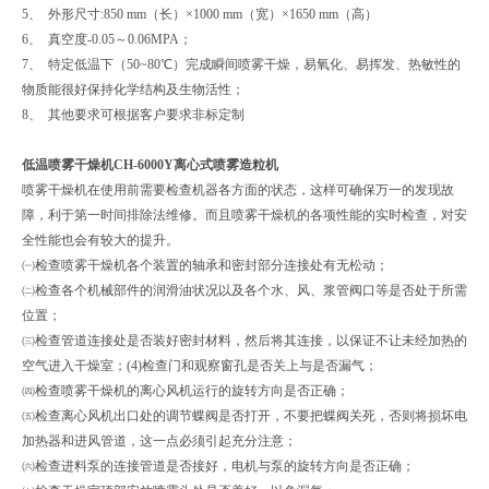
5、 外形尺寸:850 mm（长）×1000 mm（宽）×1650 mm（高）
6、 真空度-0.05～0.06MPA；
7、 特定低温下（50~80℃）完成瞬间喷雾干燥，易氧化、易挥发、热敏性的
物质能很好保持化学结构及生物活性；
8、 其他要求可根据客户要求非标定制
低温喷雾干燥机CH-6000Y离心式喷雾造粒机
喷雾干燥机在使用前需要检查机器各方面的状态，这样可确保万一的发现故
障，利于第一时间排除法维修。而且喷雾干燥机的各项性能的实时检查，对安
全性能也会有较大的提升。
㈠检查喷雾干燥机各个装置的轴承和密封部分连接处有无松动；
㈡检查各个机械部件的润滑油状况以及各个水、风、浆管阀口等是否处于所需
位置；
㈢检查管道连接处是否装好密封材料，然后将其连接，以保证不让未经加热的
空气进入干燥室；(4)检查门和观察窗孔是否关上与是否漏气；
㈣检查喷雾干燥机的离心风机运行的旋转方向是否正确；
㈤检查离心风机出口处的调节蝶阀是否打开，不要把蝶阀关死，否则将损坏电
加热器和进风管道，这一点必须引起充分注意；
㈥检查进料泵的连接管道是否接好，电机与泵的旋转方向是否正确；