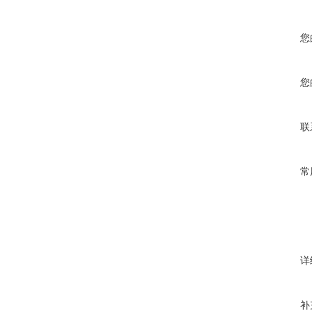
您
您
联
常
详
补