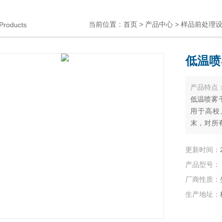
当前位置：
首页
>
产品中心
>
样品前处理
Products
低温喷
产品特点
低温喷雾干
用于高校
末，对所
感性物的
料只是在
更新时间：
保持这些
产品型号：
厂商性质：
生产地址：