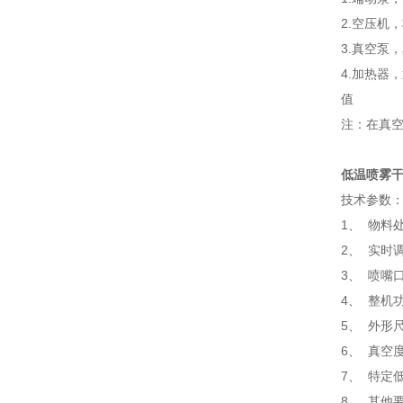
2.空压机
3.真空泵
4.加热器
值
注：在真
低温喷雾干
技术参数
1、 物料处
2、 实时
3、 喷嘴口
4、 整机功
5、 外形尺
6、 真空度-
7、 特定
8、 其他