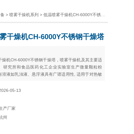
设备
>
喷雾干燥机系列
> 低温喷雾干燥机CH-6000Y不锈钢干燥塔
雾干燥机CH-6000Y不锈钢干燥塔
：
燥机CH-6000Y不锈钢干燥塔，喷雾干燥机及其主要适
、研究所和食品医药化工企业实验室生产微量颗粒粉
有溶液如乳浊液、悬浮液具有广谱适用性, 适用于对热敏
干燥如生物制品、生物农药、酶制剂等，因所喷出的物
喷成雾状大小颗粒时才受到高温，故只是瞬间受热，能
2026-05-13
活性材料在干燥后仍维持其活性成份不受破坏。
生产厂家
杭州