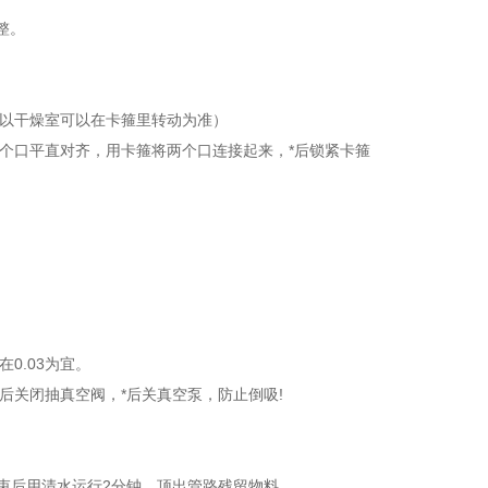
整。
（以干燥室可以在卡箍里转动为准）
个口平直对齐，用卡箍将两个口连接起来，*后锁紧卡箍
0.03为宜。
后关闭抽真空阀，*后关真空泵，防止倒吸!
结束后用清水运行2分钟，顶出管路残留物料