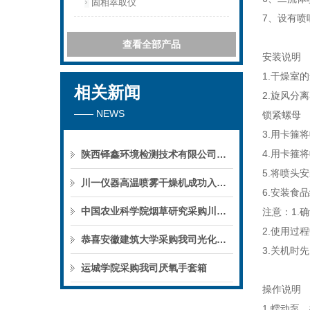
固相萃取仪
7、设有
查看全部产品
安装说明
1.干燥室
相关新闻
2.旋风分
—— NEWS
锁紧螺母
3.用卡箍
4.用卡箍
陕西铎鑫环境检测技术有限公司采购我司全自动液液萃取仪
5.将喷头
川一仪器高温喷雾干燥机成功入驻鄱阳职业学院，助力职业教育实训平台升级
6.安装食
中国农业科学院烟草研究采购川一仪器喷雾干燥机
注意：1.
2.使用过
恭喜安徽建筑大学采购我司光化学反应仪
3.关机时
运城学院采购我司厌氧手套箱
操作说明
1.蠕动泵