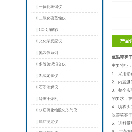
一体化蒸馏仪
二氧化硫蒸馏仪
COD消解仪
产品
光化学反应仪
氮吹仪系列
低温喷雾干
多管旋涡混合仪
主要特征
1、采用彩
凯式定氮仪
2、内置
石墨消解仪
3、整个
的要求，在
冷冻干燥机
4、喷雾
水质硫化物酸化吹气仪
改善喷雾
脂肪测定仪
5、进料量
6、二流