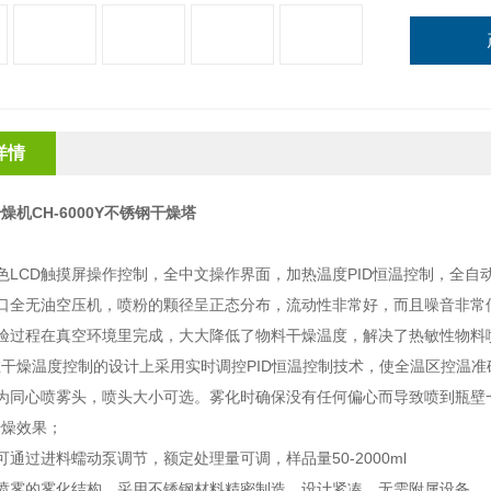
详情
燥机CH-6000Y不锈钢干燥塔
：
色LCD触摸屏操作控制，全中文操作界面，加热温度PID恒温控制，全
进口全无油空压机，喷粉的颗径呈正态分布，流动性非常好，而且噪音非常
实验过程在真空环境里完成，大大降低了物料干燥温度，解决了热敏性物料
干燥温度控制的设计上采用实时调控PID恒温控制技术，使全温区控温准
头为同心喷雾头，喷头大小可选。雾化时确保没有任何偏心而导致喷到瓶壁
干燥效果；
可通过进料蠕动泵调节，额定处理量可调，样品量50-2000ml
体喷雾的雾化结构，采用不锈钢材料精密制造，设计紧凑，无需附属设备