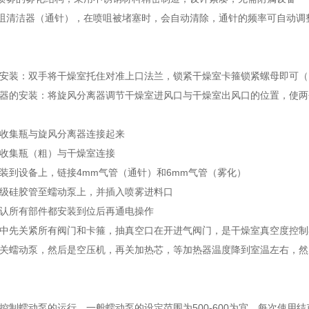
喷咀清洁器（通针），在喷咀被堵塞时，会自动清除，通针的频率可自动调
的安装：双手将干燥室托住对准上口法兰，锁紧干燥室卡箍锁紧螺母即可
离器的安装：将旋风分离器调节干燥室进风口与干燥室出风口的位置，使两
将收集瓶与旋风分离器连接起来
将收集瓶（粗）与干燥室连接
安装到设备上，链接4mm气管（通针）和6mm气管（雾化）
品级硅胶管至蠕动泵上，并插入喷雾进料口
确认所有部件都安装到位后再通电操作
程中先关紧所有阀门和卡箍，抽真空口在开进气阀门，是干燥室真空度控制在
先关蠕动泵，然后是空压机，再关加热芯，等加热器温度降到室温左右，然
，控制蠕动泵的运行，一般蠕动泵的设定范围为500-600为宜，每次使用