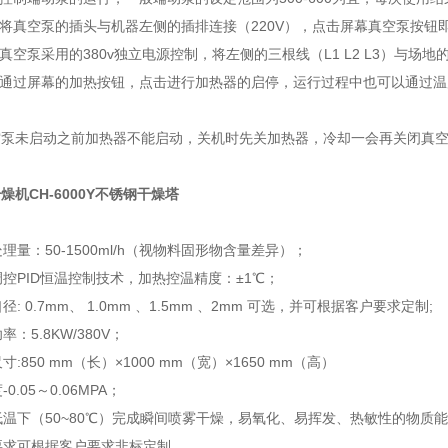
，将真空泵的插头与机器左侧的插排连接（220V），点击屏幕真空泵按钮
，真空泵采用的380v独立电源控制，将左侧的三根线（L1 L2 L3）与场
，通过屏幕的加热按钮，点击进行加热器的启停，运行过程中也可以通过
空泵未启动之前加热器不能启动，关机时先关加热器，冷却一会再关闭真
燥机CH-6000Y不锈钢干燥塔
：
理量：50-1500ml/h（视物料固形物含量差异）；
调控PID恒温控制技术，加热控温精度：±1℃；
径: 0.7mm、 1.0mm 、1.5mm 、2mm 可选，并可根据客户要求定制;
率：5.8KW/380V；
寸:850 mm（长）×1000 mm（宽）×1650 mm（高）
0.05～0.06MPA；
低温下（50~80℃）完成瞬间喷雾干燥，易氧化、易挥发、热敏性的物质
要求可根据客户要求非标定制