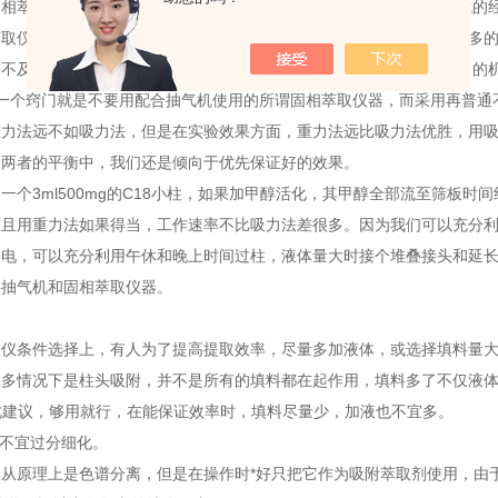
相萃取仪时，面临的一个问题就是:液体应该以什么速率过柱流出，我的
萃取仪柱中的填料，我们如果局部放大地看，能够看到其实它们是有很多
不及与填料充分作用就地从通道流失;所以要慢，给它们一个充分作用的
?一个窍门就是不要用配合抽气机使用的所谓固相萃取仪器，而采用再普通
重力法远不如吸力法，但是在实验效果方面，重力法远比吸力法优胜，用
果两者的平衡中，我们还是倾向于优先保证好的效果。
一个3ml500mg的C18小柱，如果加甲醇活化，其甲醇全部流至筛板时间约
而且用重力法如果得当，工作速率不比吸力法差很多。因为我们可以充分利
用电，可以充分利用午休和晚上时间过柱，液体量大时接个堆叠接头和延
要抽气机和固相萃取仪器。
取仪条件选择上，有人为了提高提取效率，尽量多加液体，或选择填料量大
很多情况下是柱头吸附，并不是所有的填料都在起作用，填料多了不仅液
m因此建议，够用就行，在能保证效率时，填料尽量少，加液也不宜多。
件不宜过分细化。
从原理上是色谱分离，但是在操作时*好只把它作为吸附萃取剂使用，由