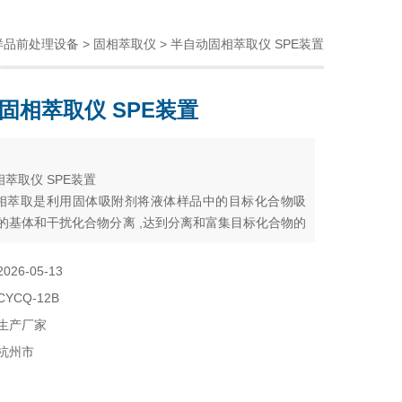
样品前处理设备
>
固相萃取仪
> 半自动固相萃取仪 SPE装置
固相萃取仪 SPE装置
：
萃取仪 SPE装置
相萃取是利用固体吸附剂将液体样品中的目标化合物吸
品的基体和干扰化合物分离 ,达到分离和富集目标化合物的
样品的分离，净化和富集），主要用于食品、药品、饮
、水样、血液、尿液等样品提取液中痕量有机物的萃
2026-05-13
和净化。
CYCQ-12B
生产厂家
杭州市