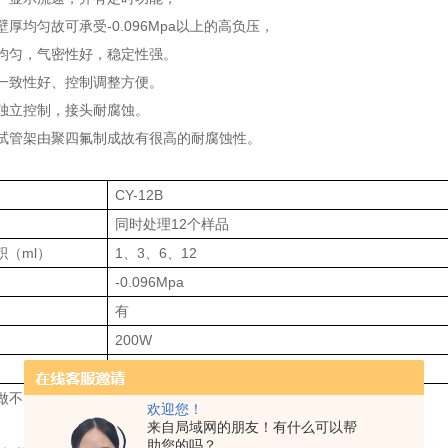
壁厚均匀故可承受
-0.096Mpa
以上的高负压，
均匀，气密性好，稳定性强。
一致性好、控制调整方便。
独立控制，接头耐腐蚀。
试管架由聚四氟制成故有很高的耐腐蚀性。
：
CY-12
B
同时处理
12个样品
积（ml）
1、3、6、12
-0.096Mpa
有
200W
220V/50Hz
做不同孔径和孔数的试管托盘或支架
欢迎您！
来自局域网的朋友！有什么可以帮
助您的吗？