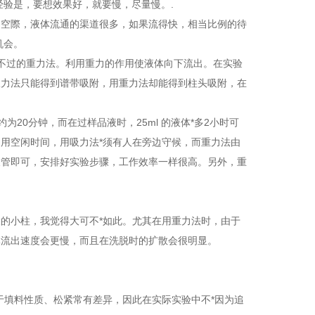
经验是，要想效果好，就要慢，尽量慢。.
的空際，液体流通的渠道很多，如果流得快，相当比例的待
机会。
不过的重力法。利用重力的作用使液体向下流出。在实验
吸力法只能得到谱带吸附，用重力法却能得到柱头吸附，在
为20分钟，而在过样品液时，25ml 的液体*多2小时可
用空闲时间，用吸力法*须有人在旁边守候，而重力法由
长管即可，安排好实验步骤，工作效率一样很高。另外，重
的小柱，我觉得大可不*如此。尤其在用重力法时，由于
体流出速度会更慢，而且在洗脱时的扩散会很明显。
于填料性质、松紧常有差异，因此在实际实验中不*因为追