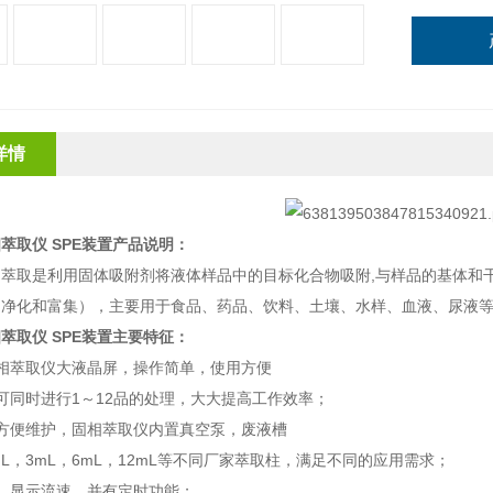
详情
萃取仪 SPE装置
产品说明：
相萃取是利用固体吸附剂将液体样品中的目标化合物吸附
,与样品的基体和
，净化和富集），主要用于食品、药品、饮料、土壤、水样、血液、尿液
萃取仪 SPE装置
主要特征：
相萃取仪大液晶屏，操作简单，使用方便
可同时进行
1
～
12
品的处理，大大提高工作效率；
方便维护，固相萃取仪内置真空泵，废液槽
L
，
3mL
，
6mL
，
12mL
等不同厂家萃取柱，满足不同的应用需求；
、显示流速，并有定时功能；