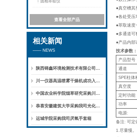
固相萃取仪
●真空槽其
●各处受压
查看全部产品
●萃取速度
●多通道可
相关新闻
●产品内部
—— NEWS
技术参数
产品型号
陕西铎鑫环境检测技术有限公司采购我司全自动液液萃取仪
通道
SPE柱体
川一仪器高温喷雾干燥机成功入驻鄱阳职业学院，助力职业教育实训平台升级
真空度
中国农业科学院烟草研究采购川一仪器喷雾干燥机
定时功能
功率
恭喜安徽建筑大学采购我司光化学反应仪
电源
:
运城学院采购我司厌氧手套箱
备注
:
可定
1.尽量慢。