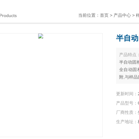
当前位置：
首页
>
产品中心
>
Products
半自动
产品特点
半自动固相
全自动固
附,与样
目的（即
料、土壤
更新时间：
取、分离
产品型号：
厂商性质：
生产地址：