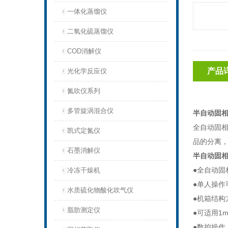
一体化蒸馏仪
二氧化硫蒸馏仪
COD消解仪
产品
光化学反应仪
氮吹仪系列
多管旋涡混合仪
半自动固相
全自动固
凯式定氮仪
品的分离
石墨消解仪
半自动固相
●全自动固
冷冻干燥机
●单人操作
水质硫化物酸化吹气仪
●机箱结构
脂肪测定仪
●可适用
1m
●数控操作