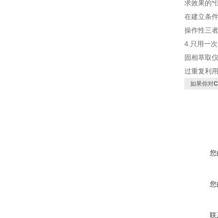
求效果的*
在建立条
操作性三
4.只用一次
固相萃取仪
过重复利用
如果你对
您
您
联