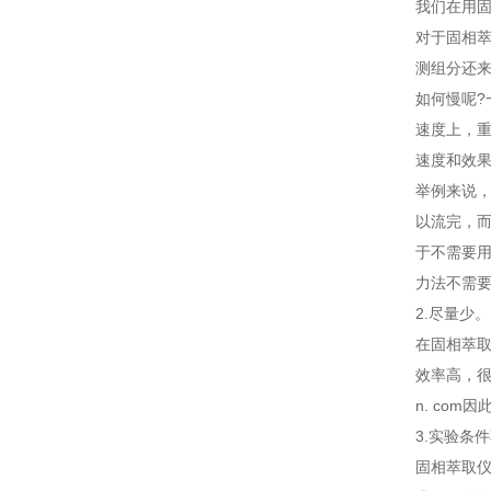
我们在用固
对于固相
测组分还来
如何慢呢
速度上，
速度和效
举例来说，
以流完，
于不需要
力法不需
2.尽量少。
在固相萃
效率高，
n. co
3.实验条
固相萃取仪