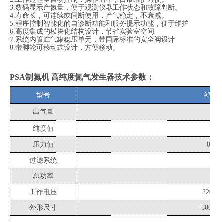
3.
数码显示产氮量，便于观测仪器工作状态和故障判断。
4.
寿命长，可连续或间断使用，产气稳定，不衰减。
5.
程序控制智能化的自诊断功能和服务提示功能，便于维护
6.
高度集成的模块化结构设计，节省实验室空间
7.
系统内置贮气罐稳压单元，带国际标准的安全阀设计
8.
带脚轮可移动式设计，方便移动。
PS
A制氮机 高纯度氮
气发生器技术参数：
型号
AYAN
出气量
1L/
纯度值
99.
压力值
0-0.
过滤系统
三
总功率
45
工作电压
220V 
外形尺寸
500x33