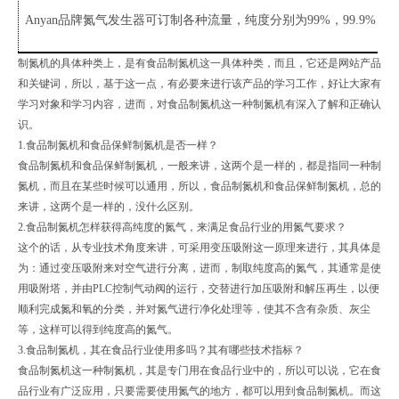
Anyan品牌氮气发生器可订制各种流量，纯度分别为99%，99.9%，99
制氮机的具体种类上，是有食品制氮机这一具体种类，而且，它还是网站产品
和关键词，所以，基于这一点，有必要来进行该产品的学习工作，好让大家有
学习对象和学习内容，进而，对食品制氮机这一种制氮机有深入了解和正确认
识。
1.食品制氮机和食品保鲜制氮机是否一样？
食品制氮机和食品保鲜制氮机，一般来讲，这两个是一样的，都是指同一种制
氮机，而且在某些时候可以通用，所以，食品制氮机和食品保鲜制氮机，总的
来讲，这两个是一样的，没什么区别。
2.食品制氮机怎样获得高纯度的氮气，来满足食品行业的用氮气要求？
这个的话，从专业技术角度来讲，可采用变压吸附这一原理来进行，其具体是
为：通过变压吸附来对空气进行分离，进而，制取纯度高的氮气，其通常是使
用吸附塔，并由PLC控制气动阀的运行，交替进行加压吸附和解压再生，以便
顺利完成氮和氧的分类，并对氮气进行净化处理等，使其不含有杂质、灰尘
等，这样可以得到纯度高的氮气。
3.食品制氮机，其在食品行业使用多吗？其有哪些技术指标？
食品制氮机这一种制氮机，其是专门用在食品行业中的，所以可以说，它在食
品行业有广泛应用，只要需要使用氮气的地方，都可以用到食品制氮机。而这