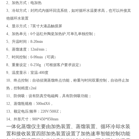
2、加热方式：电加热
3、冷却方式：封闭式内循环回流系统，如对循环水温要求高，也可以外接其
他循环水装置
4、显示方式：7英寸大液晶触摸屏
4、加热单元：6个远红外陶瓷加热炉,可单孔单独控制；
5、升温时间：8-20min
6、蒸馏速度：12ml/min；
7、时间控制：0-99min（可调）
8、重量设定：0-250g （可根据客户要求设定）
9、温度显示：室温-400度
10、终点控制：自动侦测蒸馏终点功能，称重与时间双重控制，自动停止加
热，控制精度±2ml
11、防倒吸：设有防真空电磁阀，具有防倒吸功能；
12、蒸馏瓶规格：500mlX6，
13、额定电压/频率：220V/50HZ；
14、外形尺寸：900*450*850mm
一体化蒸馏仪主要由加热装置、蒸馏装置、循环冷却水装
置和接收装置四部加热装置设置了加热速率智能控制功能