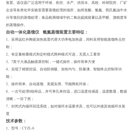
装置。该仪器广泛适用于环保、疾控、水产、供排水、高校、科研院所、厂矿
企业等各类化学实验室需要蒸馏处理的场所，如挥发酚、氨氮、凯氏氮油中水
分等项目的蒸馏处理；食品检测领域中的二氧化硫残留量以及甲醛、酒精度等
的蒸馏操作。
自动一体化蒸馏仪 氨氮蒸馏装置主要特征：
1、采用远红外陶瓷加热装置代替大功率电加热器，同时采用智能蒸馏终点控
制；
2、有定量称重模式和定时模式两种模式可选，无需人工看管
3、7英寸大液晶触摸屏控制，一键式操作，操作简单方便
4、实现了精密控温、自动防倒吸、加热均匀、防暴沸、智能终点控制等功
能；
5、操作简单、自动蒸馏、美观实用、节能降耗环保；
6、一次可处理6组样品，并可单孔单控温，进口温度传感器，温度数显，数据
清晰，一目了然；
7、封闭式内循环回流系统，如对循环水温要求高，也可以外接其他循环水装
置
技术参数：
1、型号：CYZL-6