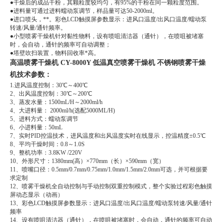
●干燥后的成品干粉，其颗粒度较均匀，有95%的干粉在同一颗粒度范围。
●进料量可通过进料蠕动泵调节，样品量可达50-2000ml。
●进口喷头，**。彩色LCD触摸屏参数显示：进风口温度/出风口温度/蠕动泵
转速/风量/通针频率。
●小型喷雾干燥机针对黏性物料，设有喷咀清洁器（通针），在喷咀被堵塞
时，会自动，通针的频率可自动调整；
●塔壁吹扫装置，物料回收率*高。
高温喷雾干燥机 CY-8000Y 低温真空喷雾干燥机 不锈钢喷雾干燥
机技术参数：
1.进风温度控制：30℃～400℃
2、出风温度控制：30℃～200℃
3、蒸发水量：1500mL/H～2000ml/h
4、大进料量： 2000ml/h(选配5000ML/H)
5、进料方式：蠕动泵调节
6、小进料量：50mL
7、实时PID控温技术，进风温度和出风温度实时在线显示，控温精度±0.5℃
8、平均干燥时间：0.8～1.0S
9、整机功率：3.8KW /220V
10、外形尺寸：1380mm(高）×770mm（长）×590mm（宽）
11、喷嘴口径：0.5mm/0.7mm/0.75mm/1.0mm/1.5mm/2.0mm可选，并可根据要
求定制
12、喷雾干燥机全自动控制与手动控制双重控制模式，整个实验过程彩色触摸
屏动态显示（动画）
13、彩色LCD触摸屏参数显示：进风口温度/出风口温度/蠕动泵转速/风量/通针
频率
14、设有喷咀清洁器（通针），在喷咀被堵塞时，会自动，通针的频率可自动