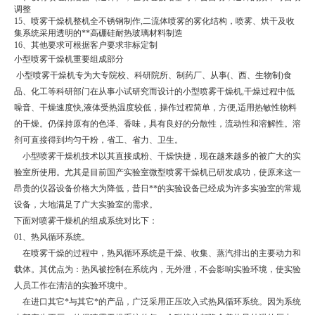
调整
15、喷雾干燥机整机全不锈钢制作,二流体喷雾的雾化结构，喷雾、烘干及收
集系统采用透明的**高硼硅耐热玻璃材料制造
16、其他要求可根据客户要求非标定制
小型喷雾干燥机重要组成部分
小型喷雾干燥机专为大专院校、科研院所、制药厂、从事(、西、生物制)食
品、化工等科研部门在从事小试研究而设计的小型喷雾干燥机,干燥过程中低
噪音、干燥速度快,液体受热温度较低，操作过程简单，方便,适用热敏性物料
的干燥。仍保持原有的色泽、香味，具有良好的分散性，流动性和溶解性。溶
剂可直接得到均匀干粉，省工、省力、卫生。
小型喷雾干燥机技术以其直接成粉、干燥快捷，现在越来越多的被广大的实
验室所使用。尤其是目前国产实验室微型喷雾干燥机已研发成功，使原来这一
昂贵的仪器设备价格大为降低，昔日**的实验设备已经成为许多实验室的常规
设备，大地满足了广大实验室的需求。
下面对喷雾干燥机的组成系统对比下：
01、热风循环系统。
在喷雾干燥的过程中，热风循环系统是干燥、收集、蒸汽排出的主要动力和
载体。其优点为：热风被控制在系统内，无外泄，不会影响实验环境，使实验
人员工作在清洁的实验环境中。
在进口其它*与其它*的产品，广泛采用正压吹入式热风循环系统。因为系统