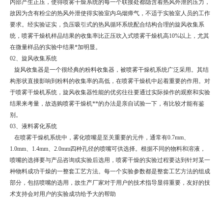
内部产生正压，使得喷雾干燥系统的每一个联接处都隐含着热风外泄的压力，
故因为含有粉尘的热风外泄使得实验室内乌烟瘴气，不适于实验室人员的工作
要求。经实验证实，负压吸引式的热风循环系统配合结构合理的旋风收集系
统，喷雾干燥机样品结果的收集率比正压吹入式喷雾干燥机高10%以上，尤其
在微量样品的实验中结果*加明显。
02、旋风收集系统
旋风收集器是一个很经典的粉料收集器，被喷雾干燥机系统广泛采用。其结
构形状直接影响到粉料的收集率的高低，在喷雾干燥机中起着重要的作用。对
于喷雾干燥机系统，旋风收集器性能的优劣往往要通过实际操作的观察和实验
结果来考量，故选购喷雾干燥机**的办法是亲自试验一下，有比较才能有鉴
别。
03、液料雾化系统
在喷雾干燥机系统中，雾化喷嘴是至关重要的元件，通常有0.7mm、
1.0mm、1.4mm、2.0mm四种孔径的喷嘴可供选择。根据不同的物料和溶液，
喷嘴的选择要与产品咨询或实验后选用，喷雾干燥的实验过程要达到针对某一
种物料成功干燥的一整套工艺方法。每一个实验参数都是整套工艺方法的组成
部分，包括喷嘴的选用，故生产厂家对于用户的技术指导显得重要，友好的技
术支持会对用户的实验成功给予大的帮助