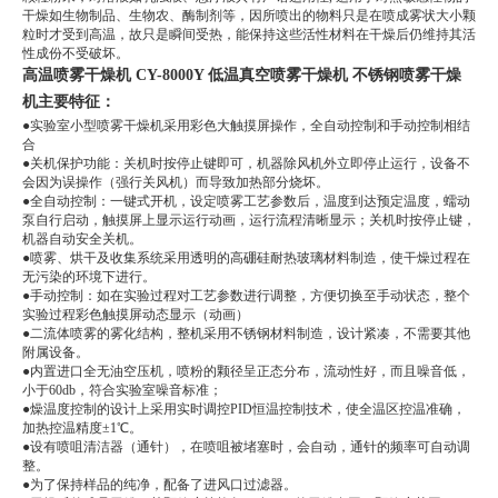
干燥如生物制品、生物农、酶制剂等，因所喷出的物料只是在喷成雾状大小颗
粒时才受到高温，故只是瞬间受热，能保持这些活性材料在干燥后仍维持其活
性成份不受破坏。
高温喷雾干燥机 CY-8000Y 低温真空喷雾干燥机 不锈钢喷雾干燥
机主要特征：
●实验室小型喷雾干燥机采用彩色大触摸屏操作，全自动控制和手动控制相结
合
●关机保护功能：关机时按停止键即可，机器除风机外立即停止运行，设备不
会因为误操作（强行关风机）而导致加热部分烧坏。
●全自动控制：一键式开机，设定喷雾工艺参数后，温度到达预定温度，蠕动
泵自行启动，触摸屏上显示运行动画，运行流程清晰显示；关机时按停止键，
机器自动安全关机。
●喷雾、烘干及收集系统采用透明的高硼硅耐热玻璃材料制造，使干燥过程在
无污染的环境下进行。
●手动控制：如在实验过程对工艺参数进行调
整，方便切换
至手动状态，整个
实验过程彩色触摸屏动态显示（动画）
●二流体喷雾的雾化结构，整机采用不锈钢材料制造，设计紧凑，不需要其他
附属设备。
●内置进口全无油空压机，喷粉的颗径呈正态分布，流动性好，而且噪音低，
小于60db，符合实验室噪音标准；
●燥温度控制的设计上采用实时调控PID恒温控制技术，使全温区控温准确，
加热控温精度±1℃。
●设有喷咀清洁器（通针），在喷咀被堵塞时，会自动，通针的频率可自动调
整。
●为了保持样品的纯净，配备了进风口过滤器。