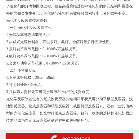
了催化剂的分离和回收过程。但在高温烧结过程中催化剂的多孔结构和暴露在
外的面积会发生变化，催化剂与液相的有效接触面积较小，催化效率不高。
光化学反应装置技术参数
（一） 光化学反应装置主机
1.光源功率可连续调节大小。
2.集成式光源控制器，可供汞灯、氙灯、金卤灯等多种光源使用。
3.汞灯功率调节范围：0~1000W可连续调节。
4.氙灯功率调节范围：0~1000W可连续调节。
5.金卤灯功率调节范围：0~500W可连续调节。
（二）小容量反应
1.石英试管规格：30ml、50ml。
2.可同时处理8个样品。
3.八位磁力搅拌装置可同步调节8个样品的搅拌速度。
光化学反应装置也有的是按照反应器的结构和形状又可分为平板型反应器、浅
池型反应器、管式反应器和环型反应器（或圆筒型反应器）。还有一些其他类
型的光催化反应器，如光学纤维束反应器等。目前，载体的选择和催化剂固定
技术已成为固定床反应器研制过程中很关键的环节。