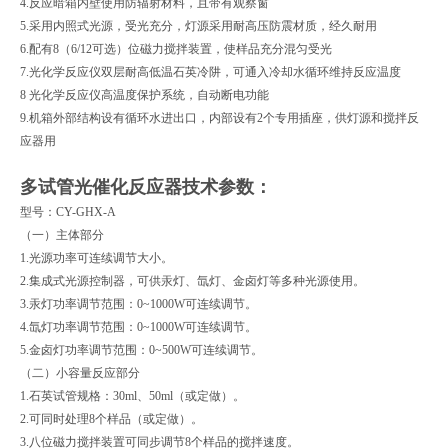
4.
反应暗箱内壁使用防辐射材料，且带有观察窗
5.
采用内照式光源，受光充分，灯源采用耐高压防震材质，经久耐用
6.
配有
8
（
6/12
可选）位磁力搅拌装置，使样品充分混匀受光
7.
光化学反应仪双层耐高低温石英冷阱，可通入冷却水循环维持反应温度
8
光化学反应仪高温度保护系统，自动断电功能
9.
机箱外部结构设有循环水进出口，内部设有
2
个专用插座，供灯源和搅拌反
应器用
多试管光催化反应器
技术参数：
型号：
CY-GHX-A
（一）主体部分
1.光源功率可连续调节大小。
2.集成式光源控制器，可供汞灯、氙灯、金卤灯等多种光源使用。
3.汞灯功率调节范围：0~1000W可连续调节。
4.氙灯功率调节范围：0~1000W可连续调节。
5.金卤灯功率调节范围：0~500W可连续调节。
（二）小容量反应部分
1.石英试管规格：30ml、50ml（或定做）。
2.可同时处理8个样品（或定做）。
3.八位磁力搅拌装置可同步调节8个样品的搅拌速度。