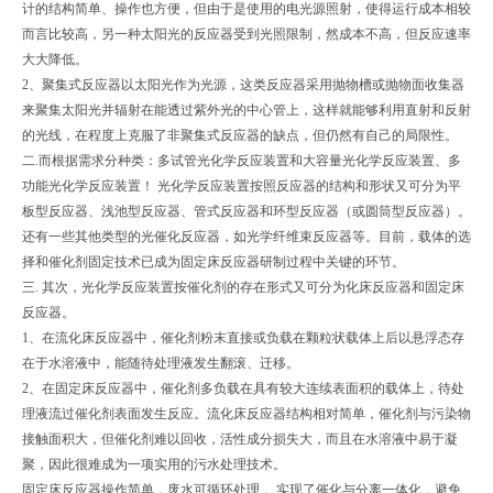
计的结构简单、操作也方便，但由于是使用的电光源照射，使得运行成本相较
而言比较高，另一种太阳光的反应器受到光照限制，然成本不高，但反应速率
大大降低。
2、聚集式反应器以太阳光作为光源，这类反应器采用抛物槽或抛物面收集器
来聚集太阳光并辐射在能透过紫外光的中心管上，这样就能够利用直射和反射
的光线，在程度上克服了非聚集式反应器的缺点，但仍然有自己的局限性。
二.而根据需求分种类：多试管光化学反应装置和大容量光化学反应装置、多
功能光化学反应装置！ 光化学反应装置按照反应器的结构和形状又可分为平
板型反应器、浅池型反应器、管式反应器和环型反应器（或圆筒型反应器）。
还有一些其他类型的光催化反应器，如光学纤维束反应器等。目前，载体的选
择和催化剂固定技术已成为固定床反应器研制过程中关键的环节。
三. 其次，光化学反应装置按催化剂的存在形式又可分为化床反应器和固定床
反应器。
1、在流化床反应器中，催化剂粉末直接或负载在颗粒状载体上后以悬浮态存
在于水溶液中，能随待处理液发生翻滚、迁移。
2、在固定床反应器中，催化剂多负载在具有较大连续表面积的载体上，待处
理液流过催化剂表面发生反应。流化床反应器结构相对简单，催化剂与污染物
接触面积大，但催化剂难以回收，活性成分损失大，而且在水溶液中易于凝
聚，因此很难成为一项实用的污水处理技术。
固定床反应器操作简单，废水可循环处理， 实现了催化与分离一体化，避免