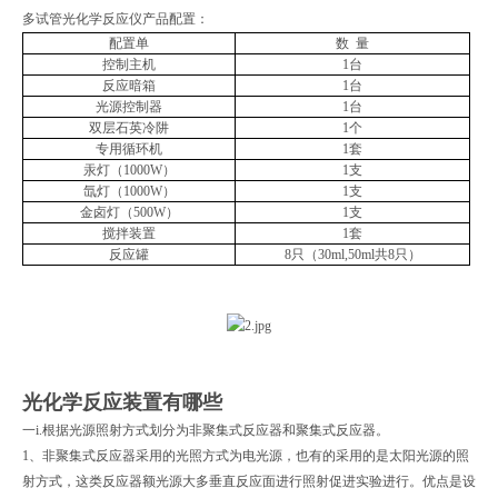
多试管光化学反应仪产品配置：
配置单
数
量
控制主机
1台
反应暗箱
1台
光源控制器
1台
双层石英冷阱
1个
专用循环机
1套
汞灯（1000W）
1支
氙灯（1000W）
1支
金卤灯（500W）
1支
搅拌装置
1套
反应罐
8
只（30ml,50ml
共
8只）
光化学反应装置有哪些
一i.根据光源照射方式划分为非聚集式反应器和聚集式反应器。
1、非聚集式反应器采用的光照方式为电光源，也有的采用的是太阳光源的照
射方式，这类反应器额光源大多垂直反应面进行照射促进实验进行。优点是设