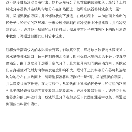
达不到冷凝板沿混合液排出。物料从短程分子蒸馏仪的顶部加入，经转子上的
料液分布器将其连续均匀地分布在加热面上，随即刮膜器将料液刮成一层*
薄、呈湍流状的液膜，并以螺旋状向下推进。在此过程中，从加热面上逸出的
轻分子，经过短的路线和几乎未经碰撞就到内置冷凝器上冷凝成液，并沿冷凝
器管流下，通过位于底部的出料管排出；残液即重分子在加热区下的圆形通道
中收集，再通过侧面的出料管中流出。
短程分子蒸馏仪内的水温将会升高，影响真空度，可将放水软管与水源接通，
溢水嘴作排水出口，适当控制自来水流量，即可保持水箱内水温不升，使真空
度稳定。由于蒸发分子远重于空气分子，且大都具有相同的运动方向，所以它
们自身碰撞对飞射方向和蒸发速度影响不大。经转子上的料液分布器将其连续
均匀地分布在加热面上，随即刮膜器将料液刮成一层*薄、呈湍流状的液膜，
并以螺旋状向下推进。在此过程中，从加热面上逸出的轻分子，经过短的路线
和几乎未经碰撞就到内置冷凝器上冷凝成液，并沿冷凝器管流下，通过位于蒸
发器底部的出料管排出；残液即重分子在加热区下的圆形通道中收集，再通过
侧面的出料管中流出。