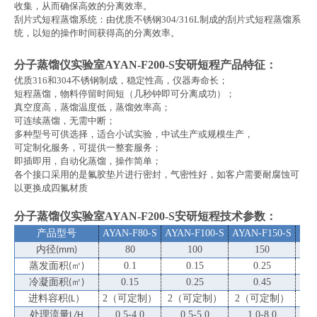
收集，从而确保高效的分离效率。
刮片式短程蒸馏系统：由优质不锈钢
304/316L
制成的刮片式短程蒸馏系
统，以短的操作时间获得高的分离效率。
分子蒸馏仪实验室AYAN-F200-S安研短程
产品特征：
优质
316
和
304
不锈钢制成，稳定性高，仪器寿命长；
短程蒸馏，物料停留时间短（几秒钟即可分离成功）；
真空度高，蒸馏温度低，蒸馏效率高；
可连续蒸馏，无需中断；
多种型号可供选择，适合小试实验，中试生产或规模生产，
可定制化服务，可提供一整套服务；
即插即用，自动化蒸馏，操作简单；
各个接口采用的是氟胶垫片进行密封，气密性好，如客户需要耐腐蚀可
以更换成四氟材质
分子蒸馏仪实验室AYAN-F200-S安研短程
技术参数：
产品型号
AYAN-F80-S
AYAN-F100-S
AYAN-F150-S
AYA
内径
80
100
150
(mm)
蒸发面积
㎡
0.1
0.15
0.25
(
)
冷凝面积
㎡
0.15
0.25
0.45
(
)
进料容积
）
2
（可定制）
2
（可定制）
2
（可定制）
5
（
(L
处理流量
0.5-4.0
0.5-5.0
1.0-8.0
L/H