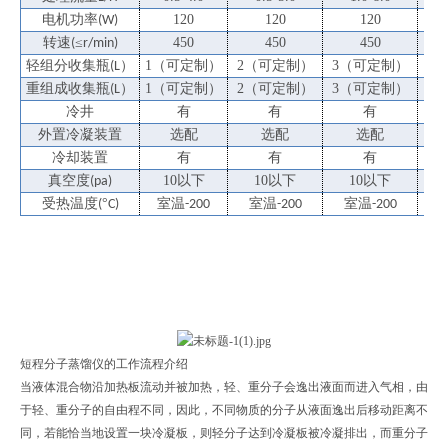
电机功率
120
120
120
(W)
转速
≤
450
450
450
(
r/min)
轻组分收集瓶
）
1
（可定制）
2
（可定制）
3
（可定制）
5
（
(L
重组成收集瓶
）
1
（可定制）
2
（可定制）
3
（可定制）
5
（
(L
冷井
有
有
有
外置冷凝装置
选配
选配
选配
冷却装置
有
有
有
真空度
10
以下
10
以下
10
以下
(pa)
受热温度
°
室温
室温
室温
(
C)
-200
-200
-200
短程分子蒸馏仪的工作流程介绍
当液体混合物沿加热板流动并被加热，轻、重分子会逸出液面而进入气相，由
于轻、重分子的自由程不同，因此，不同物质的分子从液面逸出后移动距离不
同，若能恰当地设置一块冷凝板，则轻分子达到冷凝板被冷凝排出，而重分子