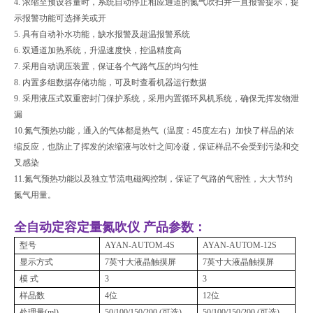
4.
浓缩至预设容量时，系统自动停止相应通道的氮气吹扫并一直报警提示，提
示报警功能可选择关或开
5.
具有自动补水功能，缺水报警及超温报警系统
6.
双通道加热系统，升温速度快，控温精度高
7.
采用自动调压装置，保证各个气路气压的均匀性
8.
内置多组数据存储功能，可及时查看机器运行数据
9.
采用液压式双重密封门保护系统，采用内置循环风机系统，确保无挥发物泄
漏
10.
氮气预热功能，通入的气体都是热气（温度：
45
度左右）加快了样品的浓
缩反应，也防止了挥发的浓缩液与吹针之间冷凝，保证样品不会受到污染和交
叉感染
11.
氮气预热功能以及独立节流电磁阀控制，保证了气路的气密性，大大节约
氮气用量。
全自动定容定量氮吹仪
产品参数：
型号
AYAN-AUTOM-4S
AYAN-AUTOM-12S
显示方式
7英寸大液晶触摸屏
7英寸大液晶触摸屏
模 式
3
3
样品数
4位
12位
处理量(ml)
50/100/150/200 (可选)
50/100/150/200 (可选)