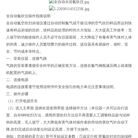
全自动氮吹仪操作指南说明
全自动氮空吹扫浓缩仪通过自动控制氮气或干燥洁净的空气吹扫样品而达到快
速将样品浓缩的目的，使样品前处理的时间大大缩短，大大提高工作效率；无
人值守的功能使操作人员不必守在仪器面前，大大降低了有毒有害气体对人体
的伤害，减少操作人员繁琐费力的操作过程。该仪器具有易操作，省时、安
全、节约成本等特点。
一、安装仪器，连接气路
气路的安装要遵循安全科学的正确安装方法，连接在氮气钢瓶减压阀上或者随
机配置的气源机上。
二、连接电源
电源的连接要遵守使用说明书中安全指引的电力单元注意事项说明。
三、操作步骤
（1）打开电源开关
（2）进入主界面 选择欢迎使用界面 选择操作方法（本仪器一共可以自行设
置、自存8种吹扫方法，调用所需吹扫方法后不再需要人工调整样品架与试样
杯的高度，无人值守，大大降低有害气体对操作者的劳动伤害吹气针自动下
降,吹扫完成后自动复位到设定高度，方便下次操作。）
例如：您选择的是方法1 即可开始设定参数：①设定行程 即氮吹针吹扫浓缩样