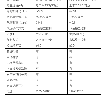
定容规格(ml)
近干/0.5/1/2(可选）
近干/0.5/1/2(可选）
定时功能（min）
0-999
0-999
透光率调节方式
4位独立调节
12独立调节
气压调节（mpa）
0-0.8
0-0.8
气压操作方式
4位独立控制
12位独立控制
温度℃
室温-100℃
室温-100℃）
加热方式
水浴统一控制
水浴统一控制
控温精度℃
±0.5
±0.5
超温报警
有
有
自动补水
有
有
排水及溢水口
有
有
内置抽风机系统
有
有
双重密封门系统
有
有
计时功能
有
有
定容提示开关
有
有
电源
220V 50HZ
220V 50HZ