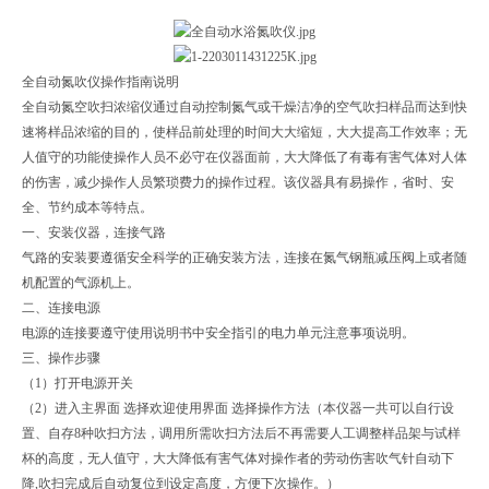
全自动氮吹仪操作指南说明
全自动氮空吹扫浓缩仪通过自动控制氮气或干燥洁净的空气吹扫样品而达到快
速将样品浓缩的目的，使样品前处理的时间大大缩短，大大提高工作效率；无
人值守的功能使操作人员不必守在仪器面前，大大降低了有毒有害气体对人体
的伤害，减少操作人员繁琐费力的操作过程。该仪器具有易操作，省时、安
全、节约成本等特点。
一、安装仪器，连接气路
气路的安装要遵循安全科学的正确安装方法，连接在氮气钢瓶减压阀上或者随
机配置的气源机上。
二、连接电源
电源的连接要遵守使用说明书中安全指引的电力单元注意事项说明。
三、操作步骤
（1）打开电源开关
（2）进入主界面 选择欢迎使用界面 选择操作方法（本仪器一共可以自行设
置、自存8种吹扫方法，调用所需吹扫方法后不再需要人工调整样品架与试样
杯的高度，无人值守，大大降低有害气体对操作者的劳动伤害吹气针自动下
降,吹扫完成后自动复位到设定高度，方便下次操作。）