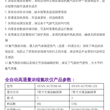
4.
浓缩至预设容量时，系统自动停止相应通道的氮气吹扫并一直报警提示，提
示报警功能可选择关或开
5.
具有自动补水功能，缺水报警及超温报警系统
6.
双通道加热系统，升温速度快，控温精度高
7.
采用自动调压装置，保证各个气路气压的均匀性
8.
内置多组数据存储功能，可及时查看机器运行数据
9.
采用液压式双重密封门保护系统，采用内置循环风机系统，确保无挥发物泄
漏
10.
氮气预热功能，通入的气体都是热气（温度：
45
度左右）加快了样品的浓
缩反应，也防止了挥发的浓缩液与吹针之间冷凝，保证样品不会受到污染和交
叉感染
11.
氮气预热功能以及独立节流电磁阀控制，保证了气路的气密性，大大节约
氮气用量。
全自动高通量浓缩氮吹仪
产品参数：
型号
AYAN-AUTOM-4S
AYAN-AUTOM-12S
显示方式
7英寸大液晶触摸屏
7英寸大液晶触摸屏
模 式
3
3
样品数
4位
12位
处理量(ml)
50/100/150/200 (可选)
50/100/150/200 (可选)