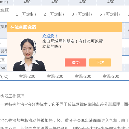
/min)
450
450
450
450
收集瓶
1
（可定制）
2
（可定制）
3
（可定制）
5
（可定制）
）
收集瓶
1
（可定制）
2
（可定制）
3
（可定制）
5
（可定制）
）
欢迎您！
来自局域网的朋友！有什么可以帮
井
有
有
有
有
助您的吗？
凝装置
选配
选配
选配
选配
装置
有
有
有
有
(pa)
10
以下
10
以下
10
以下
10
以下
度
(
°
C)
室温
-200
室温
-200
室温
-200
室温
-200
蒸馏器工作原理
一种特殊的液--液分离技术，它不同于传统蒸馏依靠沸点差分离原理，
合物沿加热板流动并被加热，轻、重分子会逸出液面而进入气相，由于
动距离不同，若能恰当地设置一块冷凝板，则轻分子达到冷凝板被冷凝排