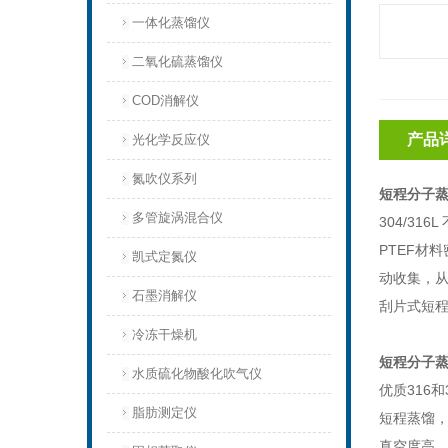
一体化蒸馏仪
二氧化硫蒸馏仪
COD消解仪
产品
光化学反应仪
氮吹仪系列
短程分子
多管旋涡混合仪
304/316L
PTEF
材料
凯式定氮仪
动收集，
石墨消解仪
刮片式短
冷冻干燥机
短程分子
水质硫化物酸化吹气仪
优质
316
和
脂肪测定仪
短程蒸馏
真空度高