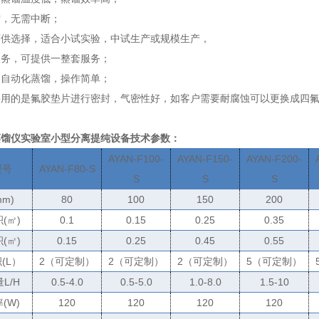
馏，无需中断；
可供选择，适合小试实验，中试生产或规模生产，
服务，可提供一整套服务；
，自动化蒸馏，操作简单；
采用的是氟胶垫片进行密封，气密性好，如客户需要耐腐蚀可以更换成四
蒸馏仪实验室小型分离提纯设备
技术参数：
AYAN-F100-
AYAN-F150-
AYAN-F200-
型号
AYAN-F80-S
S
S
S
mm)
80
100
150
200
积
(
㎡
)
0.1
0.15
0.25
0.35
积
(
㎡
)
0.15
0.25
0.45
0.55
积
(L
）
2
（可定制）
2
（可定制）
2
（可定制）
5
（可定制）
量
L/H
0.5-4.0
0.5-5.0
1.0-8.0
1.5-10
率
(W)
120
120
120
120