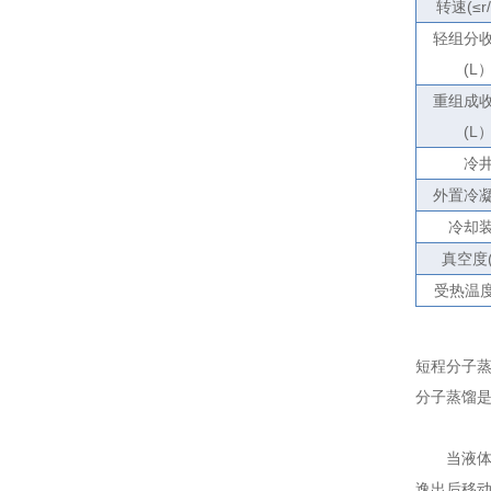
转速
(
≤
r
轻组分
(L
重组成
(L
冷
外置冷
冷却
真空度
受热温
短程分子
分子蒸馏是
当液体混
逸出后移