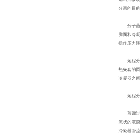
分离的目
分子蒸馏
腾面和冷
操作压力降到
短程分子蒸
热夹套的
冷凝器之
短程分子
蒸馏过程
流状的液
冷凝器管