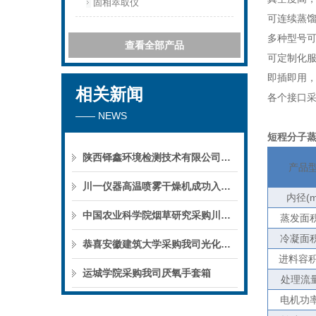
固相萃取仪
可连续蒸
多种型号
查看全部产品
可定制化
即插即用
相关新闻
各个接口
—— NEWS
短程分子
陕西铎鑫环境检测技术有限公司采购我司全自动液液萃取仪
产品
川一仪器高温喷雾干燥机成功入驻鄱阳职业学院，助力职业教育实训平台升级
内径
(
中国农业科学院烟草研究采购川一仪器喷雾干燥机
蒸发面
冷凝面
恭喜安徽建筑大学采购我司光化学反应仪
进料容
运城学院采购我司厌氧手套箱
处理流
电机功