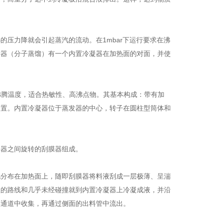
压力降就会引起蒸汽的流动。在1mbar下运行要求在沸
馏器（分子蒸馏）有一个内置冷凝器在加热面的对面，并使
的沸腾温度，适合热敏性、高沸点物。其基本构成：带有加
装置。内置冷凝器位于蒸发器的中心，转子在圆柱型筒体和
器之间旋转的刮膜器组成。
分布在加热面上，随即刮膜器将料液刮成一层极薄、呈湍
短的路线和几乎未经碰撞就到内置冷凝器上冷凝成液，并沿
形通道中收集，再通过侧面的出料管中流出。