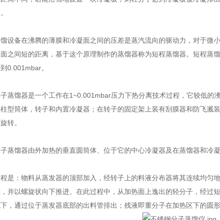
的。
设备在沸腾的薄膜和冷凝面之间的压差是蒸汽流向的驱动力，对于微小的
凝面之间短的距离，基于这个原理制作的蒸馏器称为短程蒸馏器。短程蒸
0.001mbar。
馏器是一个工作在1~0.001mbar压力下热分离技术过程，它较低
圆柱型筒体，转子和内置冷凝器；在转子的固定架上装有刮膜器和防飞溅
间旋转。
蒸馏器由外加热的垂直圆筒体、位于它的中心冷凝器及在蒸馏器和冷凝
是：物料从蒸发器的顶部加入，经转子上的料液分布器将其连续均匀地
膜，并以螺旋状向下推进。在此过程中，从加热面上逸出的轻分子，经过
流下，通过位于蒸发器底部的出料管排出；残液即重分子在加热区下的圆