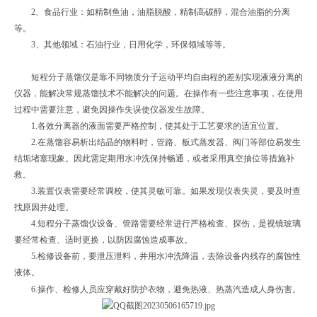
2、食品行业：如精制鱼油，油脂脱酸，精制高碳醇，混合油脂的分离
等。
3、其他领域：石油行业，日用化学，环保领域等等。
短程分子蒸馏仪是靠不同物质分子运动平均自由程的差别实现液液分离的
仪器，能解决常规蒸馏技术不能解决的问题。在操作有一些注意事项，在使用
过程中需要注意，避免因操作失误使仪器发生故障。
1.各效分离器的液面需要严格控制，使其处于工艺要求的适宜位置。
2.在蒸馏容易析出结晶的物料时，管路、板式蒸发器、阀门等部位易发生
结垢堵塞现象。因此需定期用水冲洗保持畅通，或者采用真空抽位等措施补
救。
3.装置仪表需要经常调校，使其灵敏可靠。如果发现仪表失灵，要及时查
找原因并处理。
4.短程分子蒸馏仪设备、管路需要经常进行严格检查、探伤，是视镜玻璃
要经常检查、适时更换，以防因腐蚀造成事故。
5.检修设备前，要泄压泄料，并用水冲洗降温，去除设备内残存的腐蚀性
液体。
6.操作、检修人员应穿戴好防护衣物，避免热液、热蒸汽造成人身伤害。