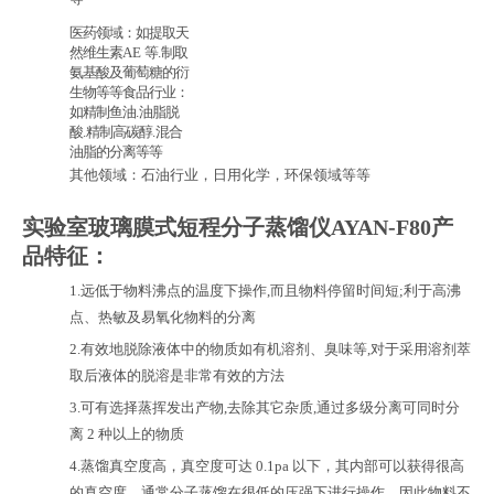
医药领域：如提取天
然维生素
AE
等
.
制取
氨基酸及葡萄糖的衍
生物等等食品行业：
如精制鱼油
.
油脂脱
酸
.
精制高碳醇
.
混合
油脂的分离等等
其他领域：石油行业，日用化学，环保领域等等
实验室玻璃膜式短程分子蒸馏仪AYAN-F80
产
品特征：
1.远低于物料沸点的温度下操作,而且物料停留时间短;利于高沸
点、热敏及易氧化物料的分离
2.
有效地脱除液体中的物质如有机溶剂、臭味等
,
对于采用溶剂萃
取后液体的脱溶是非常有效的方法
3.
可有选择蒸挥发出产物
,
去除其它杂质
,
通过多级分离可同时分
离
2
种以上的物质
4.
蒸馏真空度高，真空度可达
0.1pa
以下，其内部可以获得很高
的真空度，通常分子蒸馏在很低的压强下进行操作，因此物料不