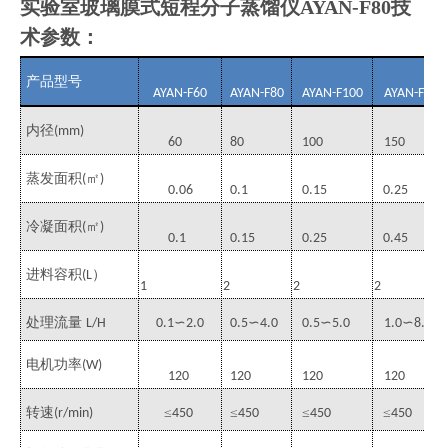
实验室玻璃膜式短程分子蒸馏仪AYAN-F80
技
术参数：
产品型号
AYAN-F60
AYAN-F80
AYAN-F100
AYAN-F150
内径
(mm)
60
80
100
150
蒸发面积
㎡
(
)
0.06
0.1
0.15
0.25
冷凝面积
㎡
(
)
0.1
0.15
0.25
0.45
进料容积
）
(L
1
2
2
2
处理流量
∽
∽
∽
∽
L/H
0.1
2.0
0.5
4.0
0.5
5.0
1.0
8.0
电机功率
(W)
120
120
120
120
转速
≤
≤
≤
≤
(r/min)
450
450
450
450