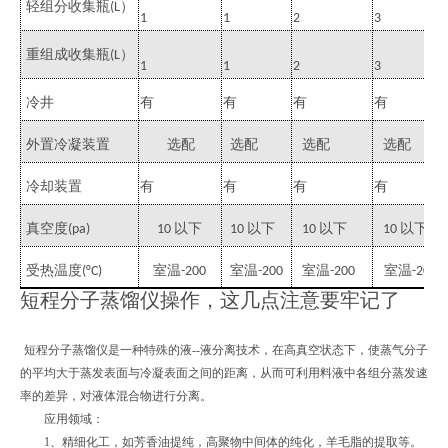
轻组分收集瓶
）
(L
1
1
2
3
重组成收集瓶
）
(L
1
1
2
3
冷井
有
有
有
有
外置冷凝装置
选配
选配
选配
选配
冷却装置
有
有
有
有
真空度
以下
以下
以下
以下
(pa)
10
10
10
10
受热温度
室温
室温
室温
室温
(°C)
-200
-200
-200
-200
短程分子蒸馏仪操作，这几点注意要牢记了
短程分子蒸馏仪是一种特殊的液--液分离技术，在高真空状态下，使蒸气分子
的平均大于蒸发表面与冷凝表面之间的距离，从而可利用料液中各组分蒸发速
率的差异，对液体混合物进行分离。
应用领域：
1、精细化工，如芳香油提纯，高聚物中间体的纯化，羊毛脂的提取等。