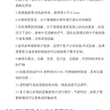
易氧化受损
5.
蒸馏液膜薄
,
传热效率高，膜厚度小于
0.5mm
6.
分离程度更高，分子蒸馏能分离常规不易分开的物质
7.
没有沸腾鼓泡现象，分子蒸馏是液层表面上的自由蒸发，在低
压力下进行，液体中无溶解的空气，因此在蒸馏过程中不能使整
个液体沸腾，没有鼓泡现象。
8.
提供多种规格客户选择，适用于客户小试实验
,
中试实验，如果
需要更大蒸发面积规格的可以根据客户要求定制。
9.
物理分离法，无毒、无害、无污染、无残留，可得到纯净安全
的产物
10
.
刮板系统由
PTFE
材料和
SS316L
不锈钢材料制成，具有抗腐
蚀的功效；
1
1.
进料罐可选实现预加热功能，预热温度可以调节。
1
2
.
各个接口采用的是氟胶垫片进行密封，气密性好，如客户需
要耐腐蚀可以更换成四氟材质