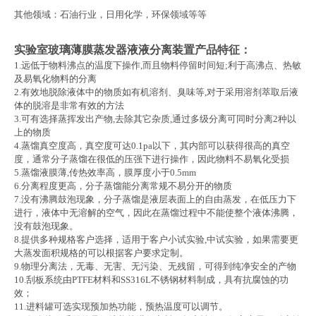
其他领域：石油行业，日用化学，环保领域等等
实验室玻璃薄膜蒸发器液液分离装置
产品特征：
1.
远低于物料沸点的温度下操作
,
而且物料停留时间短
;
利于高沸点、热敏
及易氧化物料的分离
2.
有效地脱除液体中的物质如有机溶剂、臭味等
,
对于采用溶剂萃取后液
体的脱溶是非常有效的方法
3.
可有选择蒸挥发出产物
,
去除其它杂质
,
通过多级分离可同时分离
2
种以
上的物质
4.
蒸馏真空度高，真空度可达
0.1pa
以下，其内部可以获得很高的真空
度，通常分子蒸馏在很低的压强下进行操作，因此物料不易氧化受损
5.
蒸馏液膜薄
,
传热效率高，膜厚度小于
0.5mm
6.
分离程度更高，分子蒸馏能分离常规不易分开的物质
7.
没有沸腾鼓泡现象，分子蒸馏是液层表面上的自由蒸发，在低压力下
进行，液体中无溶解的空气，因此在蒸馏过程中不能使整个液体沸腾，
没有鼓泡现象。
8.
提供多种规格客户选择，适用于客户小试实验
,
中试实验，如果需要更
大蒸发面积规格的可以根据客户要求定制。
9.
物理分离法，无毒、无害、无污染、无残留，可得到纯净安全的产物
10.
刮板系统由
PTFE
材料和
SS316L
不锈钢材料制成，具有抗腐蚀的功
效；
11.
进料罐可选实现预加热功能，预热温度可以调节。