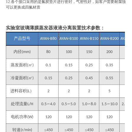
12.
各个接口采用的是氟胶垫片进行密封，气密性好，如客户需要耐腐蚀
可以更换成四氟材质
实验室玻璃薄膜蒸发器液液分离装置
技术参数：
产品型号
AYAN-B80
AYAN-B100
AYAN-B150
AYAN-B200
AYAN-
内径
(mm)
80
100
150
200
22
㎡
蒸发面积
(
)
0.1
0.15
0.25
0.35
0.
㎡
冷凝面积
(
)
0.15
0.25
0.45
0.55
0.6
）
进料容积
(L
2
2
2
5
5
处理流量
L/H
0.5∽4.0
0.5∽5.0
1.0∽8.0
1.5∽10.0
2.0∽1
电机功率
(W)
120
120
120
120
20
≤
≤
≤
≤
≤
转速
(r/min)
450
450
450
450
45