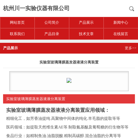
杭州川一实验仪器有限公司
网站首页
公司简介
产品展示
新闻中心
联系我们
产品目录
技术文章
在线留言
产品展示
更多>>
实验室玻璃薄膜蒸发器液液分离装置
实验室玻璃薄膜蒸发器液液分离装置
实验室玻璃薄膜蒸发器液液分离装置
应用领域：
精细化工，如芳香油提纯
.
高聚物中间体的纯化
.
羊毛脂的提取等等
医药领域：如提取天然维生素
AE
等
.
制取氨基酸及葡萄糖的衍生物等等
食品行业：如精制鱼油
.
油脂脱酸
.
精制高碳醇
.
混合油脂的分离等等