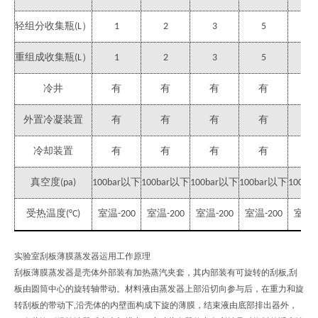
）
轻组分收集瓶
(L
1
2
3
5
5
）
重组成收集瓶
(L
1
2
3
5
5
冷井
有
有
有
有
有
外置冷凝装置
有
有
有
有
有
冷却装置
有
有
有
有
有
以下
以下
以下
以下
真空度
(pa)
100bar
100bar
100bar
100bar
100bar
受热温度
(°C)
室温
-200
室温
-200
室温
-200
室温
-200
室温
-
实验室刮板薄膜蒸发器运用工作原理
刮板薄膜蒸发器是壳体外部装有加热蒸汽夹套，其内部装有可旋转的刮板,刮
板由圆筒中心的旋转轴带动。材料液由蒸发器上部沿切向参与后，在重力和旋
转刮板的带动下,沿壳体的内壁面构成下旋的薄膜，结束液由底部排出器外，