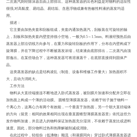
二次蒸汽则经除沫器后由上部排出。这种蒸发器的出色利益是对物料的适应性
很强,对高黏度、易结晶、易结垢、含悬浮物或兼有热敏性料液的蒸发均适
用。
描述：
它主要由加热夹套和刮板组成，夹套内通加热蒸汽，刮板装在可旋转的轴
上，刮板和加热夹套内壁坚持很小空地，一般为0.5～1.5mm。料液经预热后由
蒸发器上部沿切线方向参与，在重力和旋转刮板的作用下，分布在内壁构成下
旋薄膜，并在下降过程中不断被蒸发浓缩，结束液由底部排出，二次蒸汽由顶
部逸出。在某些场合下，这种蒸发器可将溶液蒸干，在底部直接得到固体产
品。
这类蒸发器的缺点是结构凌乱（制造、设备和维修工作量大）加热面积不
大，且动力消耗大。
工作方法
物料从大直径端接连不断地进入卧式蒸发器，被刮膜片加速和分配并立即在
加热面上构成一个薄的活动膜。 圆锥型薄膜蒸发器，依赖于转子施于物料一
个离心力，这离心力有两个有效能，一个垂直于加热面，另一个朝大直径端体
的方向（留意：相同的效果相同出现在垂直圆锥型薄膜蒸发器里）依托这些力
发作物料加速，并且进入的物料保证加热面充分湿润，不依赖于蒸发比或进料
速度。因此，部分物料过热和热降解被削减或消除。
在此过程中，轻组份（低沸物）顺流（和液膜同向）穿过卧式薄膜蒸发器进