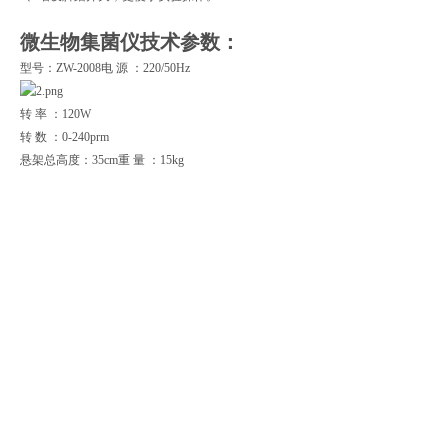
微生物集菌仪
技术参数：
型号：
ZW-2008
电
源
：
220/50Hz
转
率
：
120W
转
数
：
0-240prm
悬架总高度：
35cm
重
量
：
15kg