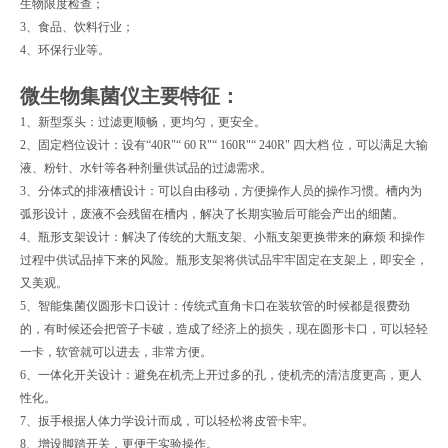
生物限度检查；
3、食品、饮料行业；
4、环保行业等。
微生物集菌仪
主要特征：
1、新型泵头：过滤更顺畅，更均匀，更安全。
2、固定档位设计：设有“40R"“ 60 R"“ 160R"“ 240R" 四大档 位，可以满足大输
液、粉针、水针等各种剂量供试品的过滤需求。
3、分体式的排液槽设计：可以自由移动，方便操作人员的操作习惯。槽内为
弧形设计，废液不会残留在槽内，解决了长期实验后可能会产出的细菌。
4、瓶形支架设计：解决了传统的大瓶支架、小瓶支架更换带来的麻烦 和操作
过程中供试品掉下来的风险。瓶形支架将供试品牢牢固定在支架上，即安全，
又美观。
5、智能集菌仪圆形卡口设计：传统式直角卡口在装软管的时候都是很费劲
的，有时候还会把管子卡破，造成了经济上的损失，现在圆形卡口，可以轻轻
一卡，软管就可以进去，非常方便。
6、一体化开关设计：避免在机壳上开过多的孔，使机壳的清洁度更高，更人
性化。
7、扳手根据人体力学设计而成，可以轻松将皮管卡牢。
8、增设脚踏开关，更便于实验操作。