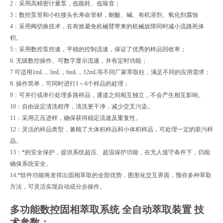
2：采用高精密计量泵，低能耗、低噪音；
3：数控泵管和小柱接头长寿命管材，耐酸、碱、有机溶剂、氧化剂腐蚀
4：采用阀切换技术，在有效避免机械臂带来的机械故障同时减小流路死体
积。
5：采用数控泵控速，平稳的控制流速，保证了优秀的样品回收率；
6. 无级数控操作、可数字显示流速，并有定时功能；
7 可适用1mL，3mL，6mL，12mL等不同厂家萃取柱，满足不同的应用需求；
8. 操作简单，可同时进行1～6个样品的处理；
9：可并行或串行处理多路样品，通道之间相互独立，不会产生相互影响。
10：自由设定清洗程序，清洗更干净，减少交叉污染。
11：采用正压进样，确保获得稳定流速及重复性。
12：灵活的样品类型，兼顾了大体积样品和小体积样品，可处理一定的脏污样
品。
13：*的安全保护，提供系统超压、超温保护功能，在无人值守条件下，仍能
确保系统安全。
14.*软件功能将发挥出固相萃取的全部优势，图形化交互界面，预存多种萃取
方法，可灵活实现自动或分步操作。
多功能数控固相萃取系统 全自动萃取装置
技
术参数：