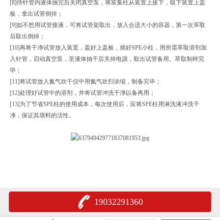
[8]待针管内液体抽完后关闭真空泵，将富集柱从装置上拔下，取下装置上盖
板，拿出试管倒掉；
[9]如不想用试管接液，可将试管架取出，放入合适大小的容器，第一次萃取
后取出倒掉；
[10]再将干净试管放入装置，盖好上盖板，插好SPE小柱，用所需萃取溶剂加
入针管，启动真空泵，至液体抽干后关掉电源，取出试管备用。萃取制样完
毕；
[11]将试管放入氮气吹干仪中用氮气吹扫浓缩，制备完毕；
[12]处理好试管中的溶剂，并将试管冲洗干净以备再用；
[13]为了节省SPE柱的使用成本，每次使用后，应将SPE柱用淋洗液冲洗干
净，保证其填料的活性。
19032291360