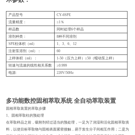
产品型号
CY-6SPE
流量精度：
≤1％
样品数
同时处理
6个样品
溶剂种类：
8种不同溶剂
SPE柱体积（ml）
1、3、6、12
注射泵溶剂（
ml）：
60
上样体积（
ml）：
1-50（压力上样）≥50（蠕动泵上样）
转速与流速的线性相关系数
≥0.999
电源
:
220V/50Hz
多功能数控固相萃取系统 全自动萃取装置
固相萃取装置的萃取步骤
1、固相萃取柱的预处理
在萃取样品之前，吸附剂经过适当的预处理，一足为了润湿和活化固相萃取填
料，以使目标萃取物与固相表面紧密接触，易于发生分子间相互作用；二是为