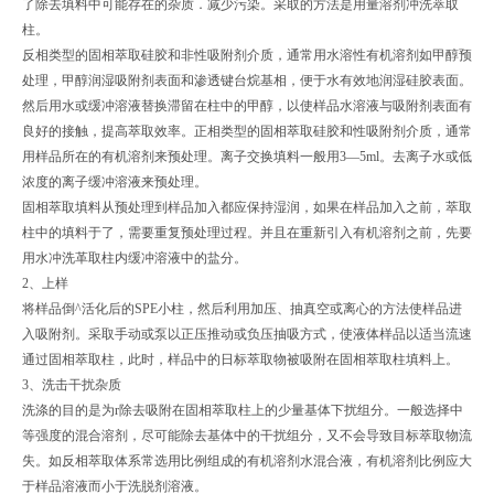
了除去填料中可能存在的杂质．减少污染。采取的方法是用量溶剂冲洗萃取
柱。
反相类型的固相萃取硅胶和非性吸附剂介质，通常用水溶性有机溶剂如甲醇预
处理，甲醇润湿吸附剂表面和渗透键台烷基相，便于水有效地润湿硅胶表面。
然后用水或缓冲溶液替换滞留在柱中的甲醇，以使样品水溶液与吸附剂表面有
良好的接触，提高萃取效率。正相类型的固相萃取硅胶和性吸附剂介质，通常
用样品所在的有机溶剂来预处理。离子交换填料一般用3—5ml。去离子水或低
浓度的离子缓冲溶液来预处理。
固相萃取填料从预处理到样品加入都应保持湿润，如果在样品加入之前，萃取
柱中的填料于了，需要重复预处理过程。并且在重新引入有机溶剂之前，先要
用水冲洗革取柱内缓冲溶液中的盐分。
2、上样
将样品倒^活化后的SPE小柱，然后利用加压、抽真空或离心的方法使样品进
入吸附剂。采取手动或泵以正压推动或负压抽吸方式，使液体样品以适当流速
通过固相萃取柱，此时，样品中的日标萃取物被吸附在固相萃取柱填料上。
3、洗击干扰杂质
洗涤的目的是为r除去吸附在固相萃取柱上的少量基体下扰组分。一般选择中
等强度的混合溶剂，尽可能除去基体中的干扰组分，又不会导致目标萃取物流
失。如反相萃取体系常选用比例组成的有机溶剂水混合液，有机溶剂比例应大
于样品溶液而小于洗脱剂溶液。