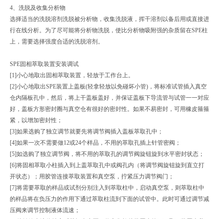
4、洗脱及收集分析物
选择适当的洗脱溶剂洗脱被分析物，收集洗脱液，挥干溶剂以备后用或直接进
行在线分析。为了尽可能将分析物洗脱，使比分析物吸附强的杂质留在SPE柱
上，需要选择强度合适的洗脱溶剂。
SPE固相萃取装置安装调试
[1]小心地取出固相萃取装置，轻放于工作台上。
[2]小心地取出SPE装置上盖板(轻拿轻放以免碰坏小管)，将标准试管插入真空
仓内隔板孔中，然后，将上干盖板盖好，并保证盖板下导流管与试管一一对应
好，盖板方形密封圈与真空仓有很好的密封性。如果不易密封，可用橡皮箍箍
紧，以增加密封性；
[3]如果选购了独立调节就要先将调节阀插入盖板萃取孔中；
[4]如果一次不需要做12或24个样品，不用的萃取孔插上针管密阀；
[5]如选购了独立调节阀，将不用的萃取孔的调节阀旋钮旋到水平密封状态；
[6]将固相萃取小柱插入到上盖萃取孔中或阀孔内（将调节阀旋钮旋到直立打
开状态）；用胶管连接萃取装置和真空泵，拧紧压力调节阀门；
[7]将需要萃取的样品或试剂分别注入到萃取柱中，启动真空泵，则萃取柱中
的样品将在负压力的作用下通过萃取柱流到下面的试管中。此时可通过调节减
压阀来调节控制液体流速；