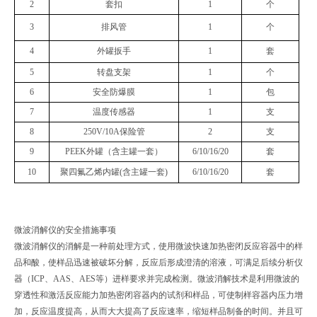
2
套扣
1
个
3
排风管
1
个
4
外罐扳手
1
套
5
转盘支架
1
个
6
安全防爆膜
1
包
7
温度传感器
1
支
8
250V/10A保险管
2
支
9
PEEK外罐（含主罐一套）
6/10/16/20
套
10
聚四氟乙烯内罐
(含主罐一套)
6/10/16/20
套
微波消解仪的安全措施事项
微波消解仪的消解是一种前处理方式，使用微波快速加热密闭反应容器中的样
品和酸，使样品迅速被破坏分解，反应后形成澄清的溶液，可满足后续分析仪
器（ICP、AAS、AES等）进样要求并完成检测。微波消解技术是利用微波的
穿透性和激活反应能力加热密闭容器内的试剂和样品，可使制样容器内压力增
加，反应温度提高，从而大大提高了反应速率，缩短样品制备的时间。并且可