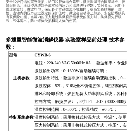
安全和炉门结构完整无损，炉门和腔体结合紧密，微波泄漏符合国家标准。仪
器采用温、压双控系统对合成实验的压力和温度进行控制，实时显示。360°往
返连续旋转，微波均匀，保证各个样品微波环境相同，提高实验结果的一致
性。当罐内的压力超过设定的保护值时，微波会自动停止加热。安全防爆膜具
有双保险功能，当罐内的压力超过防爆膜所能承受的压力时，防爆膜先行破
裂，气体泻出，防止罐体受损和对人体的伤害。
多通量智能微波消解仪器 实验室样品前处理
技术参
数：
型号
CYWB-6
电源：220-240 VAC 50/60Hz 8A； 微波频率：专业微
微波输出功率：0~1600W自动连续可调；
微波输出特性：微波非脉冲连续自动变频控制，0～10
主机参数
微波腔体：52L，316级全不锈钢腔体，6层防腐耐
排风和冷却系统：炉腔配备大功率排风系统，各种反应
控制方式：触摸屏设计，8寸TFT-LED（800X
温度控制范围：0~300℃；控温精度：±0.5℃；
控制系统参数
温度控制系统：采用接触式控温方式，控温*，使用
压力控制系统：采用非接触式控压方式，控压*，实时检测控