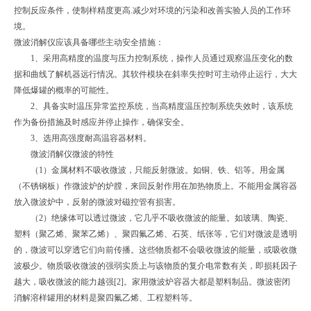
控制反应条件，使制样精度更高.减少对环境的污染和改善实验人员的工作环
境。
微波消解仪应该具备哪些主动安全措施：
1、采用高精度的温度与压力控制系统，操作人员通过观察温压变化的数
据和曲线了解机器远行情况。其软件模块在斜率失控时可主动停止运行，大大
降低爆罐的概率的可能性。
2、具备实时温压异常监控系统，当高精度温压控制系统失效时，该系统
作为备份措施及时感应并停止操作，确保安全。
3、选用高强度耐高温容器材料。
微波消解仪微波的特性
（1）金属材料不吸收微波，只能反射微波。如铜、铁、铝等。用金属
（不锈钢板）作微波炉的炉膛，来回反射作用在加热物质上。不能用金属容器
放入微波炉中，反射的微波对磁控管有损害。
（2）绝缘体可以透过微波，它几乎不吸收微波的能量。如玻璃、陶瓷、
塑料（聚乙烯、聚苯乙烯）、聚四氟乙烯、石英、纸张等，它们对微波是透明
的，微波可以穿透它们向前传播。这些物质都不会吸收微波的能量，或吸收微
波极少。物质吸收微波的强弱实质上与该物质的复介电常数有关，即损耗因子
越大，吸收微波的能力越强[2]。家用微波炉容器大都是塑料制品。微波密闭
消解溶样罐用的材料是聚四氟乙烯、工程塑料等。