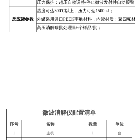
压力保护：超压自动调整/停止微波发射并自动报警；
温度可达300℃以上，压力可达1500psi；
反应罐参数
外罐采用进口PEEK宇航材料，内罐材质：聚四氟材料；
高压消解罐批处理量6个样品/批；
微波消解仪配置清单
序号
名称
数量
单位
1
主机
1
台