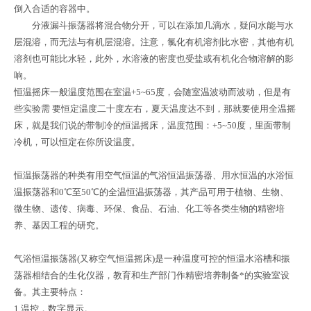
倒入合适的容器中。
分液漏斗振荡器将混合物分开，可以在添加几滴水，疑问水能与水
层混溶，而无法与有机层混溶。注意，氯化有机溶剂比水密，其他有机
溶剂也可能比水轻，此外，水溶液的密度也受盐或有机化合物溶解的影
响。
恒温摇床一般温度范围在室温+5~65度，会随室温波动而波动，但是有
些实验需 要恒定温度二十度左右，夏天温度达不到，那就要使用全温摇
床，就是我们说的带制冷的恒温摇床，温度范围：+5~50度，里面带制
冷机，可以恒定在你所设温度。
恒温振荡器的种类有用空气恒温的气浴恒温振荡器、用水恒温的水浴恒
温振荡器和0℃至50℃的全温恒温振荡器，其产品可用于植物、生物、
微生物、遗传、病毒、环保、食品、石油、化工等各类生物的精密培
养、基因工程的研究。
气浴恒温振荡器(又称空气恒温摇床)是一种温度可控的恒温水浴槽和振
荡器相结合的生化仪器，教育和生产部门作精密培养制备*的实验室设
备。其主要特点：
1.温控，数字显示。