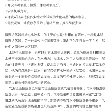
2.开设有补氧孔，恒温工作腔补氧充分。
3.设有机械定时。
4.弹簧试瓶架适合作多种对比试验的生物样品的培养制备。
5.无级调速，速度数字显示，运转平稳，操作简便安全。
恒温振荡器种类也比较多，但主要的也是*常用的有两种，一种是水浴
恒温振荡器，另一种是气浴恒温振荡器，听名字似乎只有一字之差，那
他们之间有什么区别呢。
水浴恒温振荡器，也可以叫它水浴恒温摇床，简单的说就是利用恒温
水槽与振荡器的结合，在水槽内注入纯水，利用大功率加热管加热，配
合的弹簧夹具，恒速的振荡，使水温更均匀，再通过的控温技术实现控
温，他的特点就是可以适用在能接受有水环境的恒温实验，水浴恒温振
荡器的一个主要特点就是温度高，温度的均匀性好，适用于那些对温度
要求比较高可以接受有水的实验。
气浴恒温振荡器也叫空气恒温振荡器或气浴培养摇床，与水浴恒温振
荡器仅有一字之差，但截然不同，气浴恒温振荡器主要利用空气加热，
通过鼓风装置实现温度的均匀，加热功率相对水浴振荡器要小很多，气
浴恒温振荡器的加热温度也只能达到60℃，温度的均匀性也相对要高一