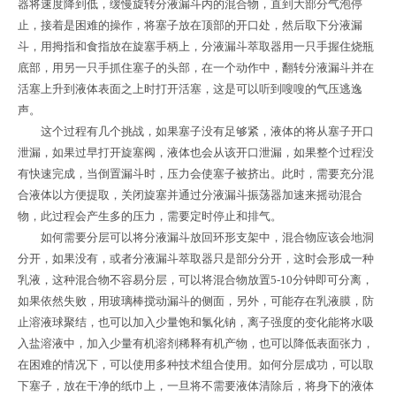
器将速度降到低，缓慢旋转分液漏斗内的混合物，直到大部分气泡停
止，接着是困难的操作，将塞子放在顶部的开口处，然后取下分液漏
斗，用拇指和食指放在旋塞手柄上，分液漏斗萃取器用一只手握住烧瓶
底部，用另一只手抓住塞子的头部，在一个动作中，翻转分液漏斗并在
活塞上升到液体表面之上时打开活塞，这是可以听到嗖嗖的气压逃逸
声。
这个过程有几个挑战，如果塞子没有足够紧，液体的将从塞子开口
泄漏，如果过早打开旋塞阀，液体也会从该开口泄漏，如果整个过程没
有快速完成，当倒置漏斗时，压力会使塞子被挤出。此时，需要充分混
合液体以方便提取，关闭旋塞并通过分液漏斗振荡器加速来摇动混合
物，此过程会产生多的压力，需要定时停止和排气。
如何需要分层可以将分液漏斗放回环形支架中，混合物应该会地洞
分开，如果没有，或者分液漏斗萃取器只是部分分开，这时会形成一种
乳液，这种混合物不容易分层，可以将混合物放置5-10分钟即可分离，
如果依然失败，用玻璃棒搅动漏斗的侧面，另外，可能存在乳液膜，防
止溶液球聚结，也可以加入少量饱和氯化钠，离子强度的变化能将水吸
入盐溶液中，加入少量有机溶剂稀释有机产物，也可以降低表面张力，
在困难的情况下，可以使用多种技术组合使用。如何分层成功，可以取
下塞子，放在干净的纸巾上，一旦将不需要液体清除后，将身下的液体