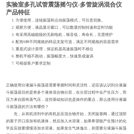
实验室多孔试管震荡摇匀仪-多管旋涡混合仪
产品特征
1.
方便使用，连续振荡和点动振荡模式，可任意切换。
2.
观察方便，液晶显示窗口，可以数显控制转速和定时功能
3.
有采用高磁能级的无刷电机，噪音低，寿命长，无需维护
4.
配有
6
种不同规格的样品支架可选，满足不同规格的容器需求
5.
重底式设计原理，保证机器高速振荡时不移位
6.
整机平稳不跑动，振荡幅度大，快速形成漩涡
7.
可根据客户要求定制
正确使用分液漏斗振荡器需要掌握时间和灵活性，还应该认识到分液漏
斗振荡器目的是将多个液体混合物分层，在分层过程中会产生压力，而
压力来自固有蒸气压，这些基础知识也是操作的重点，那么使用分液漏
斗振荡器的方法有哪些？
先，从有机溶剂中的有机反应混合物开始，关闭旋塞阀，通过顶部
的塞子开口添加有机液体，然后加入水溶液，如果希望能产生预计的化
学反应就要缓慢添加水溶液。如果发生气体逸出，则需要分液漏斗振荡