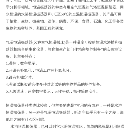
养，可以一次可混合处理50个样品。适用于生物工艺学，微生物学和医
学分析等领域。恒温振荡器的种类有用空气恒温的气浴恒温振荡器、用
水恒温的水浴恒温振荡器和0℃至50℃的全温恒温振荡器，其产品可用
于植物、生物、微生物、遗传、病毒、环保、食品、石油、化工等各类
生物的精密培养、基因工程的研究。
气浴恒温振荡器(又称空气恒温摇床)是一种温度可控的恒温水浴槽和振
荡器相结合的生化仪器，教育和生产部门作精密培养制备*的实验室设
备。其主要特点：
1.温控，数字显示。
2.开设有补氧孔，恒温工作腔补氧充分。
3.设有机械定时。
4.弹簧试瓶架适合作多种对比试验的生物样品的培养制备。
5.无级调速，速度数字显示，运转平稳，操作简便安全。
恒温振荡器种类也比较多，但主要的也是*常用的有两种，一种是水浴
恒温振荡器，另一种是气浴恒温振荡器，听名字似乎只有一字之差，那
他们之间有什么区别呢。
水浴恒温振荡器，也可以叫它水浴恒温摇床，简单的说就是利用恒温