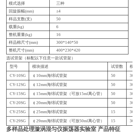
模式选择
三种
回旋振幅(mm)
±4
样品支数(支)
50
载重(kg)
6
整机重量(kg)
16
样品棉尺寸(mm)
300*140*50
整机尺寸(mm)
400*230*420
选试管架（标配以下任意一款试管架）
型号
模块描述
试管数
模块
CY-10SG
￠10mm海绵试管架
50
30*1
CY-12SG
￠12mm海绵试管架
50
30*1
CY-15SG
￠15mm海绵试管架（可放15ml离心管）
50
30*1
CY-20SG
￠20mm海绵试管架
50
30*1
CY-25SG
￠25mm海绵试管架
15
30*1
CY-29SG
￠29mm海绵试管架（可放50ml离心管）
15
30*1
多样品处理漩涡混匀仪振荡器实验室
产品特征