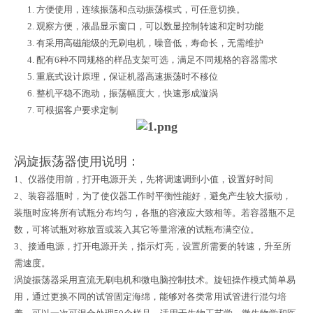
1.
方便使用，连续振荡和点动振荡模式，可任意切换。
2.
观察方便，液晶显示窗口，可以数显控制转速和定时功能
3.
有采用高磁能级的无刷电机，噪音低，寿命长，无需维护
4.
配有
6
种不同规格的样品支架可选，满足不同规格的容器需求
5.
重底式设计原理，保证机器高速振荡时不移位
6.
整机平稳不跑动，振荡幅度大，快速形成漩涡
7.
可根据客户要求定制
涡旋振荡器使用说明：
1、仪器使用前，打开电源开关，先将调速调到小值，设置好时间
2、装容器瓶时，为了使仪器工作时平衡性能好，避免产生较大振动，
装瓶时应将所有试瓶分布均匀，各瓶的容液应大致相等。若容器瓶不足
数，可将试瓶对称放置或装入其它等量溶液的试瓶布满空位。
3、接通电源，打开电源开关，指示灯亮，设置所需要的转速，升至所
需速度。
涡旋振荡器采用直流无刷电机和微电脑控制技术。旋钮操作模式简单易
用，通过更换不同的试管固定海绵，能够对各类常用试管进行混匀培