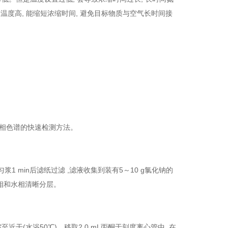
度高, 能缩短浓缩时间, 避免目标物质与空气长时间接
气相色谱的快速检测方法。
匀浆1 min后滤纸过滤 ,滤液收集到装有5～10 g氯化钠的
乙腈相和水相清晰分层。
浓缩至近干(水浴50℃)。移取2.0 mL丙酮于刻度离心管中 ,在