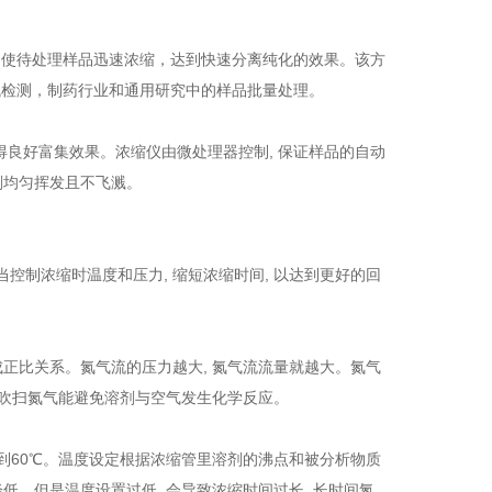
，使待处理样品迅速浓缩，达到快速分离纯化的效果。该方
残检测，制药行业和通用研究中的样品批量处理。
获得良好富集效果。浓缩仪由微处理器控制, 保证样品的自动
剂均匀挥发且不飞溅。
控制浓缩时温度和压力, 缩短浓缩时间, 以达到更好的回
成正比关系。氮气流的压力越大, 氮气流流量就越大。氮气
不停吹扫氮气能避免溶剂与空气发生化学反应。
℃到60℃。温度设定根据浓缩管里溶剂的沸点和被分析物质
低。但是温度设置过低, 会导致浓缩时间过长, 长时间氮