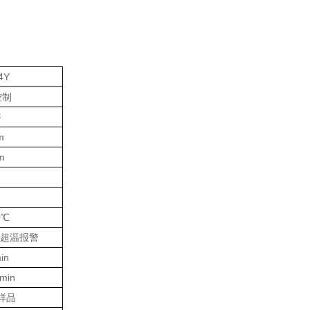
4Y
控制
浴
m
m
0℃
节/超温报警
in
/min
/样品