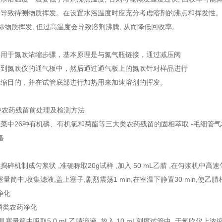
导致待测物质挥发。在设置水浴温度时应充分考虑溶剂的沸点和挥发性。温
目标物质挥发, 但过高温度会导致溶剂沸腾, 从而降低回收率。
要用于氮吹浓缩步骤，基本原理是与氮气瓶链接，通过减压阀
入到氮吹仪的通气板中，然后通过通气板上的氮吹针对样品进行
浓缩目的，并在试管底部进行加热用来加速溶剂的挥发。
种农药残留前处理及检测方法
菜中26种有机磷、有机氯和菊酯等三大类农药残留的固相萃取 -毛细管
备
取
碎机制成匀浆状 ,准确称取20g试样 ,加入 50 mL乙腈 ,在匀浆机中高速
具塞量筒中,收集滤液,盖上塞子,剧烈震荡1 min,在室温下静置30 min,使
净化
机磷类农药净化
mL具塞量筒中吸取5.0 mL乙腈溶液 ,放入 10 mL刻度试管中 ,于氮吹仪上