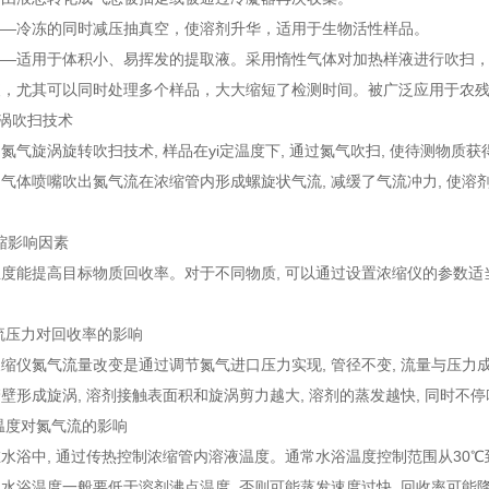
——冷冻的同时减压抽真空，使溶剂升华，适用于生物活性样品。
——适用于体积小、易挥发的提取液。采用惰性气体对加热样液进行吹扫
便，尤其可以同时处理多个样品，大大缩短了检测时间。被广泛应用于农
漩涡吹扫技术
氮气旋涡旋转吹扫技术, 样品在yi定温度下, 通过氮气吹扫, 使待测物质
气体喷嘴吹出氮气流在浓缩管内形成螺旋状气流, 减缓了气流冲力, 使溶
浓缩影响因素
度能提高目标物质回收率。对于不同物质, 可以通过设置浓缩仪的参数适当
氮气流压力对回收率的影响
缩仪氮气流量改变是通过调节氮气进口压力实现, 管径不变, 流量与压力
壁形成旋涡, 溶剂接触表面积和旋涡剪力越大, 溶剂的蒸发越快, 同时
水浴温度对氮气流的影响
水浴中, 通过传热控制浓缩管内溶液温度。通常水浴温度控制范围从30
水浴温度一般要低于溶剂沸点温度, 否则可能蒸发速度过快, 回收率可能降