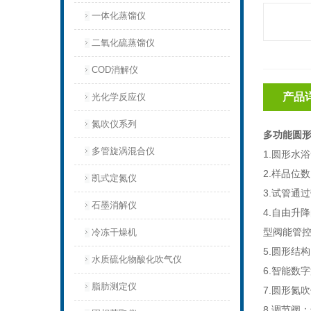
一体化蒸馏仪
二氧化硫蒸馏仪
COD消解仪
产品
光化学反应仪
氮吹仪系列
多功能圆
多管旋涡混合仪
1.圆形水
2.样品位
凯式定氮仪
3.试管通
石墨消解仪
4.自由升
型阀能管
冷冻干燥机
5.圆形结
水质硫化物酸化吹气仪
6.智能数
脂肪测定仪
7.圆形氮
8.调节阀