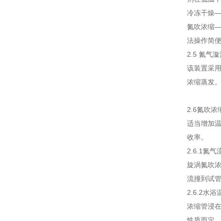
冷冻干燥
氮吹浓缩
法操作简
2.5 氮气
该装置采用
浓缩蒸发。
2.6氮吹
适当增加温
收率。
2.6.1
旋涡氮吹浓
流撞到试管
2.6.2
浓缩管浸在
性质而定。