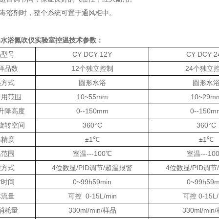
有毒溶剂时，整个系统可置于通风柜中。
形水浴氮吹仪实验室控温
技术参数：
品型号
CY-DCY-12Y
CY-DCY-2
样品数
12个独立控制
24个独立
热方式
圆形水浴
圆形水
使用范围
10~55mm
10~29m
升降高度
0--150mm
0--150m
旋转空间
360°C
360°C
温精度
±1℃
±1℃
温范围
室温
---100℃
室温
---10
控方式
4位数显/PID调节/超温报警
4位数显/PID调
时时间
0~99h59min
0~99h59m
体流量
可控
0-15L/min
可控
0-15L
消耗量
330ml/min/样品
330ml/min