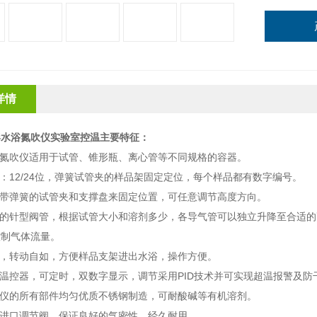
详情
形水浴氮吹仪实验室控温
主要特征：
浴氮吹仪适用于试管、锥形瓶、离心管等不同规格的容器。
数：12/24位，弹簧试管夹的样品架固定定位，每个样品都有数字编号。
过带弹簧的试管夹和支撑盘来固定位置，可任意调节高度方向。
降的针型阀管，根据试管大小和溶剂多少，各导气管可以独立升降至合适
控制气体流量。
构，转动自如，方便样品支架进出水浴，操作方便。
字温控器，可定时，双数字显示，调节采用PID技术并可实现超温报警及防
吹仪的所有部件均匀优质不锈钢制造，可耐酸碱等有机溶剂。
：进口调节阀，保证良好的气密性，经久耐用。