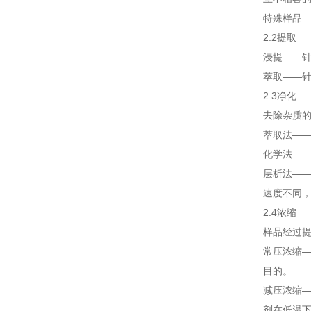
特殊样品
2.2提取
浸提——
萃取——
2.3净化
去除杂质
萃取法—
化学法—
层析法—
速度不同
2.4浓缩
样品经过
常压浓缩
目的。
减压浓缩
剂在低温