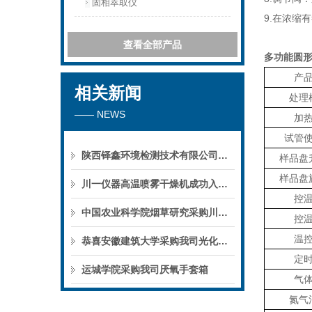
固相萃取仪
9.在浓缩
查看全部产品
多功能圆
产
相关新闻
处理
—— NEWS
加
试管
陕西铎鑫环境检测技术有限公司采购我司全自动液液萃取仪
样品盘
样品盘
川一仪器高温喷雾干燥机成功入驻鄱阳职业学院，助力职业教育实训平台升级
控
中国农业科学院烟草研究采购川一仪器喷雾干燥机
控
温
恭喜安徽建筑大学采购我司光化学反应仪
定
运城学院采购我司厌氧手套箱
气
氮气