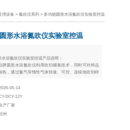
处理设备
>
氮吹仪系列
> 多功能圆形水浴氮吹仪实验室控温
圆形水浴氮吹仪实验室控温
：
形水浴氮吹仪实验室控温产品说明：
品牌圆形水浴氮吹仪利用吹扫捕集技术，同时可对样品
加热，通过氮气等惰性气体快速、可控、连续地吹到样
达到样品溶液快速无氧浓缩。该方法具有省时、便捷、
点。
2026-05-14
CY-DCY-12Y
生产厂家
杭州