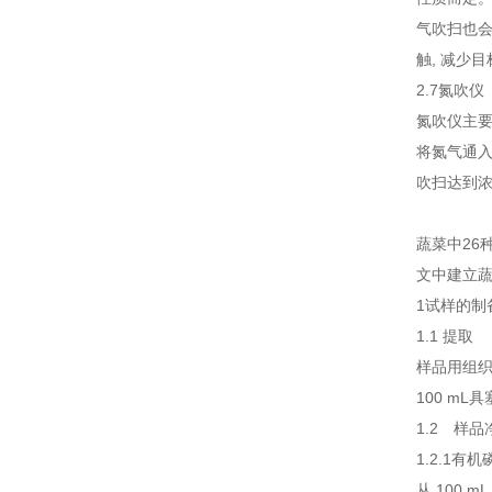
气吹扫也会
触, 减少
2.7氮吹仪
氮吹仪主
将氮气通
吹扫达到
蔬菜中26
文中建立蔬
1试样的制
1.1 提
样品用组织捣
100 mL
1.2 样品
1.2.1有
从 100 