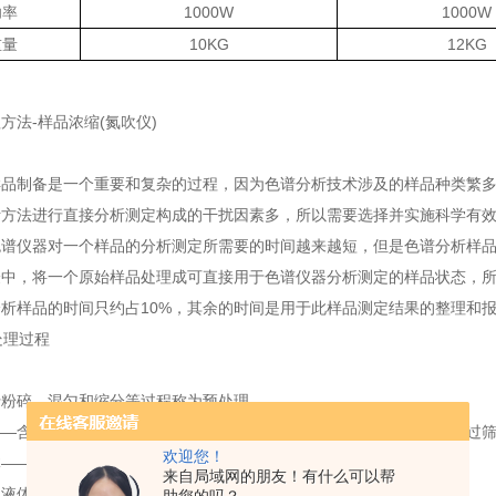
功率
1000W
1000W
重量
10KG
12KG
方法-样品浓缩(氮吹仪)
样品制备是一个重要和复杂的过程，因为色谱分析技术涉及的样品种类繁
析方法进行直接分析测定构成的干扰因素多，所以需要选择并实施科学有
色谱仪器对一个样品的分析测定所需要的时间越来越短，但是色谱分析样
中，将一个原始样品处理成可直接用于色谱仪器分析测定的样品状态，所消
析样品的时间只约占10%，其余的时间是用于此样品测定结果的整理和
处理过程
行粉碎、混匀和缩分等过程称为预处理。
——含水较低，粉碎过筛。含水量较高取食用部分切碎或先烘干后粉碎过
欢迎您！
体——搅拌混合均匀
来自局域网的朋友！有什么可以帮
的液体——先分离再取样