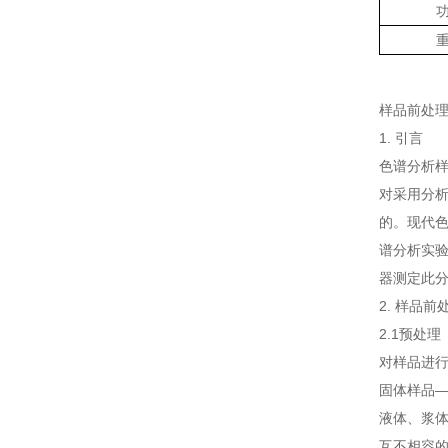
样品前处理
1. 引言
色谱分析
对采用分
的。现代
谱分析实验
器测定此分
2. 样品前
2.1预处理
对样品进
固体样品
液体、浆
互不相容