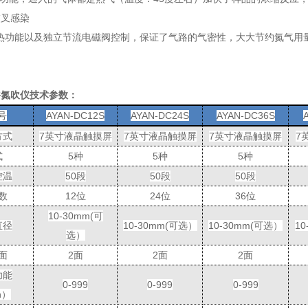
交叉感染
热功能以及独立节流电磁阀控制，保证了气路的气密性，大大节约氮气用
浴氮吹仪
技术参数：
号
AYAN-DC12S
AYAN-DC24S
AYAN-DC36S
方式
7
英寸液晶触摸屏
7
英寸液晶触摸屏
7
英寸液晶触摸屏
7
式
5
种
5
种
5
种
控温
50
段
50
段
50
段
数
12
位
24
位
36
位
10-30
mm(
可
直径
10-30
mm(
可选）
10-30
mm(
可选）
10
选）
面
2
面
2
面
2
面
功能
0-999
0-999
0-999
n
）