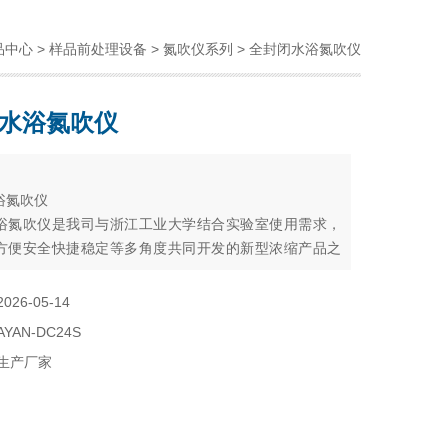
品中心
>
样品前处理设备
>
氮吹仪系列
> 全封闭水浴氮吹仪
水浴氮吹仪
：
浴氮吹仪
浴氮吹仪是我司与浙江工业大学结合实验室使用需求，
方便安全快捷稳定等多角度共同开发的新型浓缩产品之
从使用的方便度与样品的安全性出发，设计了上下透明
品可视化程度高，气密性高等特点，实现多组数据储存
2026-05-14
现了浓缩全程中安全方便，一手掌握，让繁琐的浓缩过
AYAN-DC24S
活、省心、高效和安全。
生产厂家