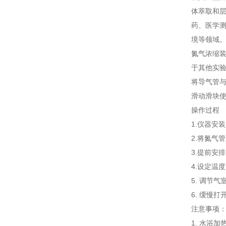
体萃取和
药、医学测
境等领域
氮气浓缩
于其他实
将导气管与
滑动滑块使
操作过程
1.仪器安
2.将氮气
3.提前安
4.设定温
5. 调节
6. 缓慢
注意事项
1. 水浴