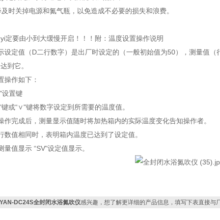
完毕及时关掉电源和氮气瓶，以免造成不必要的损失和浪费。
yi定要由小到大缓慢开启！！！附：温度设置操作说明
示设定值（D二行数字）是出厂时设定的（一般初始值为50），测量值
并达到它。
置操作如下：
T"设置键
∧"键或“∨"键将数字设定到所需要的温度值。
定操作完成后，测量显示值随时将加热箱内的实际温度变化告知操作者。
行数值相同时，表明箱内温度已达到了设定值。
"测量值显示 “SV"设定值显示。
AYAN-DC24S全封闭水浴氮吹仪
感兴趣，想了解更详细的产品信息，填写下表直接与