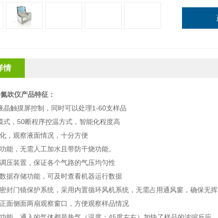
详情
浴氮吹仪
产品特征：
液晶触摸屏控制，同时可以处理
1-60
支样品
模式，
50
断程序控温方式，智能化程度高
化，观察液面情况，十分方便
功能，无需人工加水且带防干烧功能。
调压装置，保证各个气路的气压均匀性
数据存储功能，可及时查看机器运行数据
密封门镜保护系统，采用内置循环风机系统，无需占用通风窗，确保无挥
正面侧面两扇观察窗口，方便观察样品情况
功能，通入的气体都是热气（温度：
45
度左右）加快了样品的浓缩反应