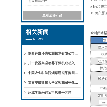
固相萃取仪
到污染和
10.
氮气预
查看全部产品
相关新闻
全封闭水
—— NEWS
型
显示
陕西铎鑫环境检测技术有限公司采购我司全自动液液萃取仪
模
程序
川一仪器高温喷雾干燥机成功入驻鄱阳职业学院，助力职业教育实训平台升级
样品
中国农业科学院烟草研究采购川一仪器喷雾干燥机
模块
恭喜安徽建筑大学采购我司光化学反应仪
可视
运城学院采购我司厌氧手套箱
定时
（
mi