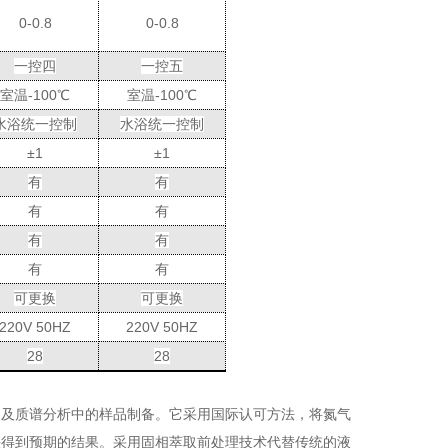
0-0.8
0-0.8
一控四
一控五
室温
-100
℃
室温
-100
℃
水浴统一控制
水浴统一控制
±
1
±
1
有
有
有
有
有
有
有
有
可更换
可更换
220V 50HZ
220V 50HZ
28
28
相及质谱分析中的样品制备。它采用国际认可方法，将氮气
快得到预期的结果。采用固相萃取前处理技术代替传统的液