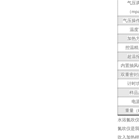
气压
（
mp
气压操
温度
加热
控温精
超温
内置抽风
双重密封
计时
样品
电
重量（
水浴氮吹
氮吹仪是
吹入加热