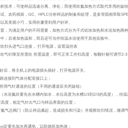
层析技术，可使样品迅速分离、净化；而使用吹氮加热方式取代常用的旋
试、农药残留，GC、HPLC分析样品的制备和处理，是多管固相萃取S
。以其美观小巧，实用价廉受到用户好评。
装置，为满足用户的不同需要，加热方式分为干式铝块加热和水浴加热两
验中；后者加热温和，而且还可当作恒温水浴使用于其他实验中。
吹扫头进气口连接， 打开电源，设置温控表
吹气针降至所需吹 所需温度，即可正常工作扫高度，每颗针都可调节2-3
装好后，将主机上的电源插头插好，打开电源开关。
管路连接到气体分配室接口上；
排所用气针通道的位置（不用的通道应关闭旋钮）
度（水浴氮吹要先在水槽内加水，水位高度为水槽1/3到2/3的高度），
气室高度，粗定气针出气口与样品界面的位置；
打开氮气总阀门（防止样品溅起，造成损失和污染）并观察吹扫情况，微调
：
加热yi定要先加水再通电，以防烧坏加热体；