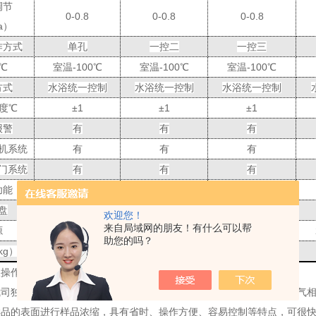
调节
0-0.8
0-0.8
0-0.8
a
）
作方式
单孔
一控二
一控三
℃
室温
-100
℃
室温
-100
℃
室温
-100
℃
方式
水浴统一控制
水浴统一控制
水浴统一控制
度
℃
±
1
±
1
±
1
报警
有
有
有
机系统
有
有
有
门系统
有
有
有
功能
有
有
有
盘
可更换
可更换
可更换
欢迎您！
来自局域网的朋友！有什么可以帮
源
220V 50HZ
220V 50HZ
220V 50HZ
助您的吗？
kg
）
18
22
25
仪操作过程和注意事项
我司独立研发的智能型数显仪器产品。氮吹浓缩加热装置适用于液相、气
样品的表面进行样品浓缩，具有省时、操作方便、容易控制等特点，可很