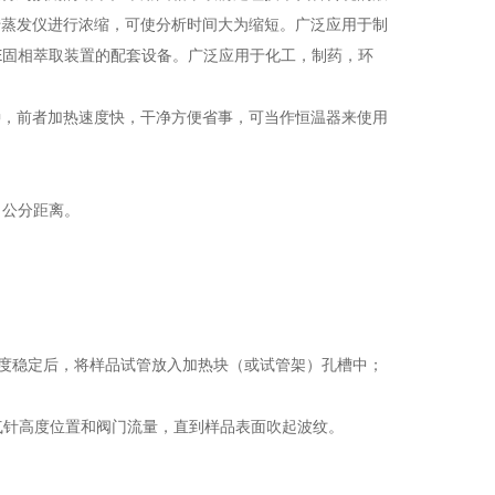
转蒸发仪进行浓缩，可使分析时间大为缩短。广泛应用于制
PE固相萃取装置的配套设备。广泛应用于化工，制药，环
种，前者加热速度快，干净方便省事，可当作恒温器来使用
 公分距离。
待温度稳定后，将样品试管放入加热块（或试管架）孔槽中；
气针高度位置和阀门流量，直到样品表面吹起波纹。