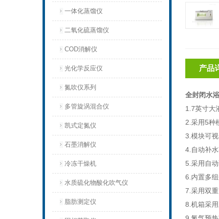
一体化蒸馏仪
二氧化硫蒸馏仪
COD消解仪
产品
光化学反应仪
氮吹仪系列
全封闭水
多管旋涡混合仪
1.7
英寸大
2.
采用
5
种
凯式定氮仪
3.
模块可视
石墨消解仪
4.
自动补水
5.
采用自动
冷冻干燥机
6.
内置多组
水质硫化物酸化吹气仪
7.
采用双重
脂肪测定仪
8.
机箱采用
9.
氮气预热