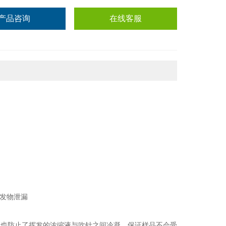
产品咨询
在线客服
发物泄漏
，也防止了挥发的浓缩液与吹针之间冷凝，保证样品不会受