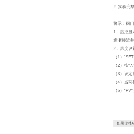
2. 实验
警示：阀门
1．温控显
逐渐接近
2．温度设
（1）“SE
（2）按“
（3）设
（4）当两
（5）“PV
如果你对