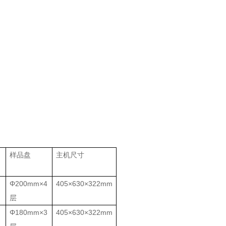
样品盘
主机尺寸
Φ200mm×4
405×630×322mm
层
Φ180mm×3
405×630×322mm