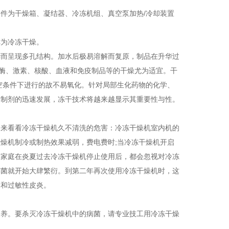
件为干燥箱、凝结器、冷冻机组、真空泵加热/冷却装置
为冷冻干燥。
而呈现多孔结构。加水后极易溶解而复原，制品在升华过
诸如酶、激素、核酸、血液和免疫制品等的干燥尤为适宜。干
真空条件下进行的故不易氧化。针对局部生化药物的化学、
物制剂的迅速发展，冻干技术将越来越显示其重要性与性。
来看看冷冻干燥机久不清洗的危害：冷冻干燥机室内机的
燥机制冷或制热效果减弱，费电费时;当冷冻干燥机开启
多家庭在炎夏过去冷冻干燥机停止使用后，都会忽视对冷冻
霉菌就开始大肆繁衍。到第二年再次使用冷冻干燥机时，这
染和过敏性皮炎。
养。要杀灭冷冻干燥机中的病菌，请专业技工用冷冻干燥