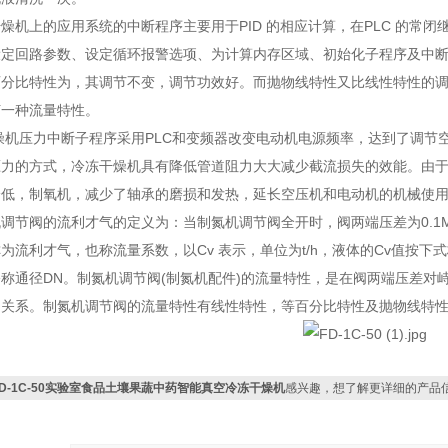
上的应用系统的中断程序主要用于PID 的相应计算，在PLC 的常闭继
设定回路参数、设定循环报警选项、为计算内存区域、初始化子程序及中
百分比特性为，其调节不变，调节功效好。而抛物线特性又比线性特性的
何一种流量特性。
机压力中断子程序采用PLC和变频器改变电动机电源频率，达到了调节
压力的方式，冷冻干燥机具有降低管道阻力大大减少截流损失的效能。由
降低，制氧机，减少了轴承的磨损和发热，延长空压机和电动机的机械使用
调节阀的流利才气的定义为：当制氮机调节阀全开时，阀两端压差为0.1M
为流利才气，也称流量系数，以Cv 表示，单位为t/h，液体的Cv值按
称通径DN。制氮机调节阀(制氮机配件)的流量特性，是在阀两端压差对
间关系。制氮机调节阀的流量特性有线性特性，等百分比特性及抛物线特
FD-1C-50实验室食品土壤果蔬中药智能真空冷冻干燥机
感兴趣，想了解更详细的产品