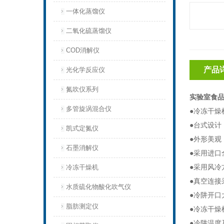
一体化蒸馏仪
二氧化硫蒸馏仪
COD消解仪
产品
光化学反应仪
氮吹仪系列
实验室食
多管旋涡混合仪
●冷冻干燥
●台式设计
凯式定氮仪
●外形美观
石墨消解仪
●采用进
●采用风冷
冷冻干燥机
●真空连接
水质硫化物酸化吹气仪
●冷阱开口
脂肪测定仪
●冷冻干燥
●冷阱温度