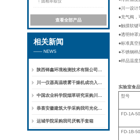
固相萃取仪
●川一设计
●充气阀，
查看全部产品
●触摸软键
●透明钟罩
相关新闻
●标准真空
—— NEWS
●不锈钢样
●样品温度
陕西铎鑫环境检测技术有限公司采购我司全自动液液萃取仪
川一仪器高温喷雾干燥机成功入驻鄱阳职业学院，助力职业教育实训平台升级
实验室食
中国农业科学院烟草研究采购川一仪器喷雾干燥机
型号
恭喜安徽建筑大学采购我司光化学反应仪
FD-1A-5
运城学院采购我司厌氧手套箱
FD-1B-5