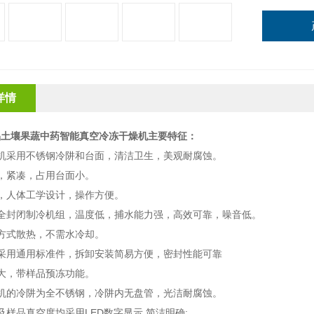
详情
品土壤果蔬中药智能真空冷冻干燥机
主要特征：
机采用不锈钢冷阱和台面，清洁卫生，美观耐腐蚀。
，紧凑，占用台面小。
，人体工学设计，操作方便。
口全封闭制冷机组，温度低，捕水能力强，高效可靠，噪音低。
方式散热，不需水冷却。
采用通用标准件，拆卸安装简易方便，密封性能可靠
大，带样品预冻功能。
机的冷阱为全不锈钢，冷阱内无盘管，光洁耐腐蚀。
及样品真空度均采用
LED
数字显示
,
简洁明确
;