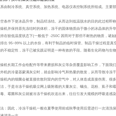
机系由制冷系统、真空系统、加热系统、电器仪表控制系统所组成。主要部
条件下使冰晶升华，制品经冻结。从而达到低温脱水的目的此过程即称
机并保持原先冻结时的体积，冻干的固体物质由于微小的冰晶体的升华
持在较低温度状态下(一般低于 -250C 因而对于那些不耐热的物质，
排出 95~99% 以上的水份，有利于制品的临时保管。制品干燥过程是
物的不稳定性，冻干已被实践证明是一种有效的手段。随着生化药物与生
机长期工作会给配件等带来磨损和灰尘等杂质覆盖影响工作，下面我们
室外机的冷凝器蒙满灰尘时，就会影响冷气和热量的散发，从而导致冷冻干
干燥机内的细菌会被直接吹散到室内的空气中，对人体造成直接伤害。很
清洁，于是冷冻干燥机吸尘网上吸附着的大量灰尘、螨虫、花粉、虱子和
病毒、霉菌和灰尘就被冷冻干燥机吹送出来，往往引发大规模的呼吸道感
：因此，冷冻干燥机一般在夏季使用前或秋季使用后需进行一次清洗保
洗液清洗一次。