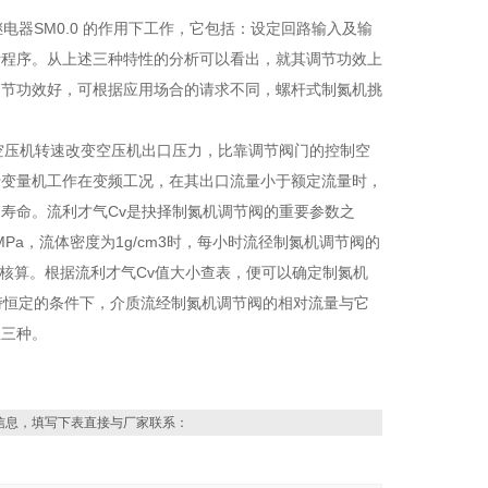
电器SM0.0 的作用下工作，它包括：设定回路输入及输
断程序。从上述三种特性的分析可以看出，就其调节功效上
调节功效好，可根据应用场合的请求不同，螺杆式制氮机挑
空压机转速改变空压机出口压力，比靠调节阀门的控制空
于变量机工作在变频工况，在其出口流量小于额定流量时，
寿命。流利才气Cv是抉择制氮机调节阀的重要参数之
Pa，流体密度为1g/cm3时，每小时流径制氮机调节阀的
下式核算。根据流利才气Cv值大小查表，便可以确定制氮机
峙恒定的条件下，介质流经制氮机调节阀的相对流量与它
性三种。
信息，填写下表直接与厂家联系：