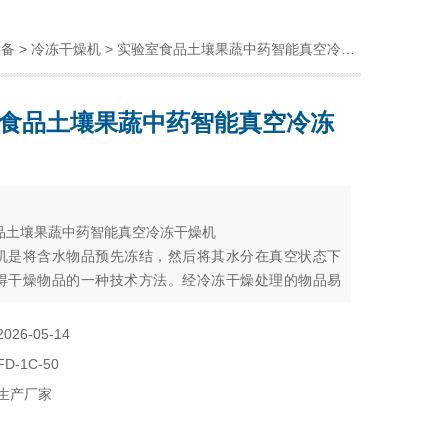
设备
>
冷冻干燥机
> 实验室食品土壤果蔬中药智能真空冷冻干燥机
食品土壤果蔬中药智能真空冷冻
：
品土壤果蔬中药智能真空冷冻干燥机
机是将含水物品预先冻结，然后将其水分在真空状态下
得干燥物品的一种技术方法。经冷冻干燥处理的物品易
存，真空冷冻干燥机加水后能恢复到冻干前的状态并保
生化特性。应用于药品、生物制品、化工及食品工业，
2026-05-14
物质如抗菌素、疫苗、血液制品、酶激素和其它生物制
FD-1C-50
干燥技术更能显示其*性。
生产厂家