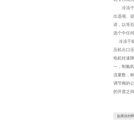
冷冻干燥机
出选项、
讲，以等
选个中任
冷冻干燥
压机出口
电机转速
一，制氮机
流量数，称
调节阀的公
的开度之
如果你对