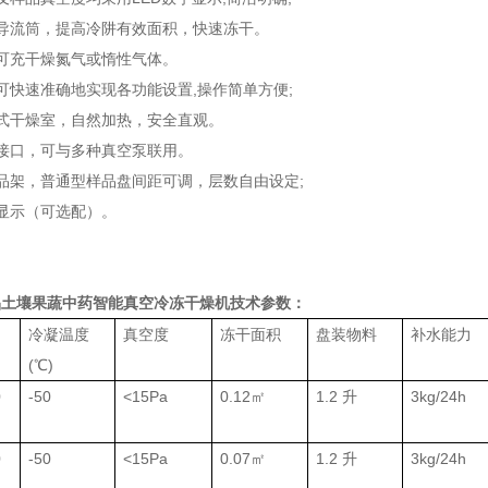
导流筒，提高冷阱有效面积，快速冻干。
可充干燥氮气或惰性气体。
可快速准确地实现各功能设置
,
操作简单方便
;
式干燥室，自然加热，安全直观。
接口，可与多种真空泵联用。
品架，普通型样品盘间距可调，层数自由设定
;
显示（可选配）。
品土壤果蔬中药智能真空冷冻干燥机
技术参数：
冷凝温度
真空度
冻干面积
盘装物料
补水能力
(℃)
0
-50
<15Pa
0.12㎡
1.2 升
3kg/24h
0
-50
<15Pa
0.07㎡
1.2 升
3kg/24h