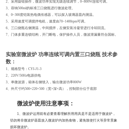
2、采用旋钮操作，微波功率实现无级连续调节，0~800W连续可调。
3、容纳500ml的标准三口烧瓶进行微波处理。
4、0~300度铠装热电偶传感器，可以探入玻璃器皿内测温。
5、采用速度可调搅拌电机，速度由70~1400rpm可调。
6、三口烧瓶右侧测温，中间搅拌，左侧安装冷凝管进行冷却回流。
7、门体多重连锁结构，开门断电，保护操作人员，微波泄漏量符合国标。
实验室微波炉 功率连续可调内置三口烧瓶
技术参
数：
1、规格型号：CYI-J1-3
2、220V/50Hz电源供电
3、单微波源，箱体右侧馈入，输出微波功率800W
4、外尺寸约500×220×500（宽×深×高），控制部分位于底部
微波炉使用注意事项：
1、微波炉运用前有必要查看理解所用用具是不是适用于微波炉，
切勿将非微波炉器皿放入微波炉内加热食物，避免致使打火等异常景象
损坏微波炉。