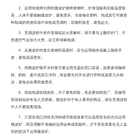
2、运用有烧烤功用的微波炉烧烤食物时，炉身顶板和后板温度较
高，人体不要接触微波炉，避免烫坏。当食物在塑料、纸或其它可燃资
料制成的简便容器中加热或烹调时，应随时留意，避免起火。
3、烹调进程中发作冒烟或起火景象时，请不要马上翻开炉门，不
然遇空气会加大火势，应立即堵截电源。
4、从微波炉内拿出食物和器皿时，应当运用锅夹或戴上隔热手
套，避免高温烫坏。
5、用微波炉烧开水时要尽量运用无盖的宽口容器，如要参加咖啡
粉、奶粉、麦片或其它冲剂，有必要先对开水进行拌和或放置几分稍
凉，避免水欢腾而被烫坏。
6、假如电源软线损坏，为了避免风险，有必要由制造厂、其修理
部或相似的专业人员替换。微波炉归于有人看管的商品，请在烹调进程
中人不要脱离现场。
7、只需在现已供给充沛的辅导致使孩童可以选用安全的办法运用
微波炉，而且理解不准确的运用会构成风险时，才干答应孩童在无人监
控的状况下运用微波炉。