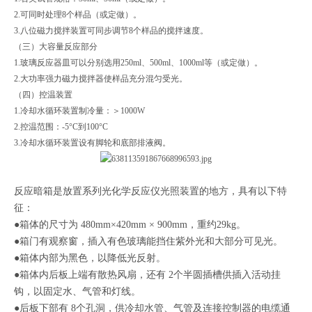
2.可同时处理8个样品（或定做）。
3.八位磁力搅拌装置可同步调节8个样品的搅拌速度。
（三）大容量反应部分
1.玻璃反应器皿可以分别选用250ml、500ml、1000ml等（或定做）。
2.大功率强力磁力搅拌器使样品充分混匀受光。
（四）控温装置
1.冷却水循环装置制冷量：＞1000W
2.控温范围：-5°C到100°C
3.冷却水循环装置设有脚轮和底部排液阀。
反应暗箱是放置系列光化学反应仪光照装置的地方，具有以下特
征：
●
箱体的尺寸为
480mm×420mm × 900mm
，重约
29kg
。
●
箱门有观察窗，插入有色玻璃能挡住紫外光和大部分可见光。
●
箱体内部为黑色，以降低光反射。
●
箱体内后板上端有散热风扇，还有
2
个半圆插槽供插入活动挂
钩，以固定水、气管和灯线。
●
后板下部有
8
个孔洞，供冷却水管、气管及连接控制器的电缆通