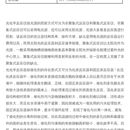
光化学反应仪按光源的照射方式可分为非聚集式反应仪和聚集式反应仪。非聚
集式反应仪可以采用电光源，也可以采用太阳光源，光源大多垂直反应面进行
照射。该反应仪的优点是结构简单、操作方便，缺点是用电光源的反应器运行
费用过高，而用太阳光的反应器则反应速率较慢。聚集式反应仪以太阳光作为
光源，一般采用抛物槽或抛物面收集器来聚集太阳光并辐射在能透过紫外光的
中心管上。聚集式反应仪能够利用直射和反射的光线，在一定程度上克服了非
聚集式反应仪的缺点。
光化学反应器按催化剂的存在形式又可分为化床反应器和固定床反应器 ! 在流
化床反应器中，催化剂粉末直接或负载在颗粒状载体上后以悬浮态存在于水溶
液中，能随待处理液发生翻滚、迁移。在固定床反应器中，催化剂多负载在具
有较大连续表面积的载体上，待处理液流过催化剂表面发生反应。流化床反应
器结构相对简单，催化剂与污染物接触面积大，但催化剂难以回收，活性成分
损失大，而且在水溶液中易于凝聚，因此很难成为一项实用的污水处理技术。
固定床反应器操作简单，废水可循环处理， 实现了催化与分离一体化，避免
了催化剂的分离和回收过程。但在高温烧结过程中催化剂的多孔结构和暴露在
外的面积会发生变化，催化剂与液相的有效接触面积较小，催化效率不高。目
前，载体的选择和催化剂固定技术已成为固定床反应器研制过程中十分关键的