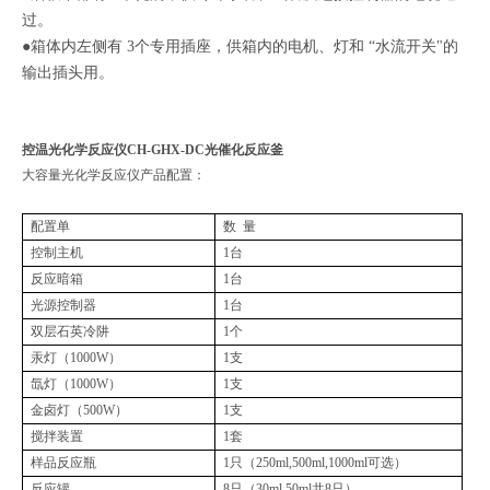
过。
●
箱体内左侧有
3
个专用插座，供箱内的电机、灯和
“
水流开关
"
的
输出插头用。
控温光化学反应仪CH-GHX-DC光催化反应釜
大容量光化学反应仪产品配置：
配置单
数 量
控制主机
1台
反应暗箱
1台
光源控制器
1台
双层石英冷阱
1个
汞灯（1000W）
1支
氙灯（1000W）
1支
金卤灯（500W）
1支
搅拌装置
1套
样品反应瓶
1只（250ml,500ml,1000ml可选）
反应罐
8只（30ml,50ml共8只）