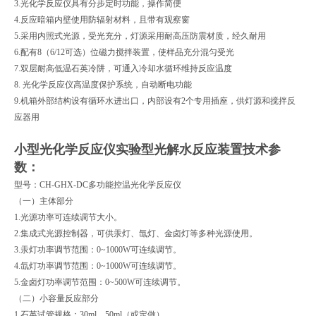
3.光化学反应仪具有分步定时功能，操作简便
4.反应暗箱内壁使用防辐射材料，且带有观察窗
5.采用内照式光源，受光充分，灯源采用耐高压防震材质，经久耐用
6.配有8（6/12可选）位磁力搅拌装置，使样品充分混匀受光
7.双层耐高低温石英冷阱，可通入冷却水循环维持反应温度
8. 光化学反应仪高温度保护系统，自动断电功能
9.机箱外部结构设有循环水进出口，内部设有2个专用插座，供灯源和搅拌反
应器用
小型光化学反应仪实验型光解水反应装置
技术参
数：
型号：CH-GHX-DC多功能控温光化学反应仪
（一）主体部分
1.光源功率可连续调节大小。
2.集成式光源控制器，可供汞灯、氙灯、金卤灯等多种光源使用。
3.汞灯功率调节范围：0~1000W可连续调节。
4.氙灯功率调节范围：0~1000W可连续调节。
5.金卤灯功率调节范围：0~500W可连续调节。
（二）小容量反应部分
1.石英试管规格：30ml、50ml（或定做）。