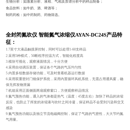
生物分析：如激素分析、液相、气相及质谱分析中的样品制备；
食品饮料：如牛奶、酒、啤酒等；
制药药检：如中药制药、药物筛选。
全封闭氮吹仪 智能氮气浓缩仪AYAN-DC24S
产品特
征：
1.7英寸大液晶触摸屏控制，同时可以处理1-60支样品
2.
采用
5
种模式，
50
断程序控温方式，智能化程度高
3.
模块可视化，观察液面情况，十分方便
4.
采用自动调压装置，保证各个气路的气压均匀性
5.
内置多组数据存储功能，可及时查看机器运行数据
6.
采用双重密封门镜保护系统，采用内置循环风机系统，无需占用通风窗，确
保无挥发物泄漏
7.
机箱采用正面侧面两扇观察窗口，方便观察样品情况
8.
氮气预热功能，通入的气体都是热气（温度：
45
度左右）加快了样品的浓缩
反应，也防止了挥发的浓缩液与吹针之间冷凝，保证样品不会受到污染和交叉
感染
9.
氮气预热功能以及独立节流电磁阀控制，保证了气路的气密性，大大节约氮
气用量。