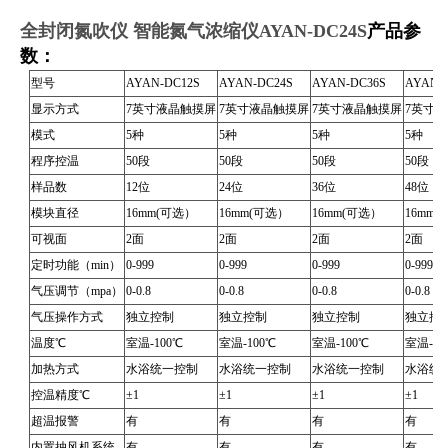
全封闭氮吹仪 智能氮气浓缩仪AYAN-DC24S
产品参
数：
型号
AYAN-DC12S
AYAN-DC24S
AYAN-DC36S
AYAN-
显示方式
7英寸液晶触摸屏
7英寸液晶触摸屏
7英寸液晶触摸屏
7英寸
模式
5种
5种
5种
5种
程序控温
50段
50段
50段
50段
样品数
12位
24位
36位
48位
模块直径
16mm(可选）
16mm(可选）
16mm(可选）
16mm
可视面
2面
2面
2面
2面
定时功能（min）
0-999
0-999
0-999
0-999
气压调节（mpa）
0-0.8
0-0.8
0-0.8
0-0.8
气压操作方式
独立控制
独立控制
独立控制
独立控
温度℃
室温-100℃
室温-100℃
室温-100℃
室温-10
加热方式
水浴统一控制
水浴统一控制
水浴统一控制
水浴统
控温精度℃
±1
±1
±1
±1
超温报警
有
有
有
有
内置抽风机系统
有
有
有
有