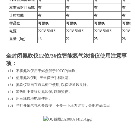
双重密封门系统
有
有
有
有
计时功能
有
有
有
有
样品盘
可更换
可更换
可更换
可更换
电源
220V 50HZ
220V 50HZ
220V 50HZ
220V 5
重量（kg）
18
22
25
28
全封闭氮吹仪12位/36位智能氮气浓缩仪
使用注意事
项：
（1） 不将氮吹仪用于燃点低于100℃的物质。
（2） 使用氮吹仪时, 应当保护手和眼睛。
（3） 氮吹仪应当在通风橱中使用, 以保证通风良好。
（4） 加热时不要移动氮吹仪, 以防烫伤。
（5） 用三线接地电源使用。
（6） 当打开氮气气阀要缓慢，不要一下压力过大，会把样品吹出