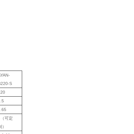
AYAN-
B220-S
220
.5
.65
5
（可定
制）