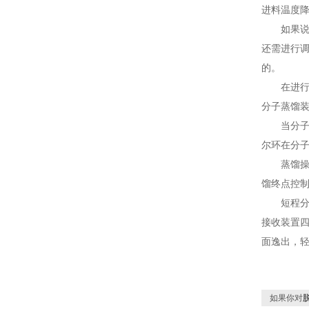
进料温度
如果说分
还需进行
的。
在进行分
分子蒸馏
当分子蒸
尔环在分
蒸馏操作
馏终点控
短程分子
接收装置
面逸出，
如果你对