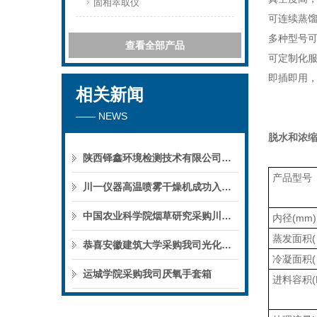
固相萃取仪
可连续蒸
多种型号
查看全部产品
可定制化
即插即用
相关新闻
—— NEWS
脱水和浓缩
陕西铎鑫环境检测技术有限公司采购我司全自动液液萃取仪
产品型号
川一仪器高温喷雾干燥机成功入驻鄱阳职业学院，助力职业教育实训平台升级
中国农业科学院烟草研究采购川一仪器喷雾干燥机
内径(mm)
蒸发面积(
恭喜安徽建筑大学采购我司光化学反应仪
冷凝面积(
运城学院采购我司厌氧手套箱
进料容积(