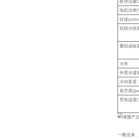
处理流量L
电机功率(
转速(≤r/mi
轻组分收集
重组成收集
冷井
外置冷凝
冷却装置
真空度(pa
受热温度(°
一般说来