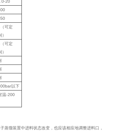
.0-20
200
450
5
（可定
制）
5
（可定
制）
有
有
有
100bar
以下
室温-200
分子蒸馏装置中进料状态改变，也应该相应地调整进料口，