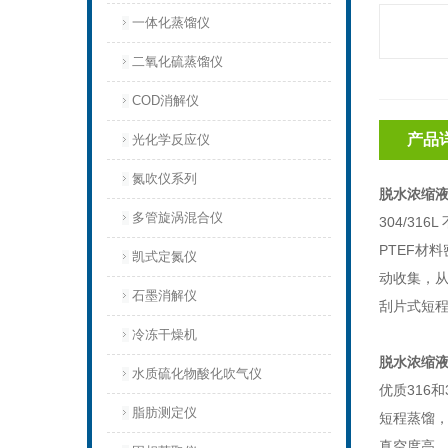
一体化蒸馏仪
二氧化硫蒸馏仪
COD消解仪
产品
光化学反应仪
氮吹仪系列
脱水浓缩液
多管旋涡混合仪
304/3
PTEF材
凯式定氮仪
动收集，
石墨消解仪
刮片式短程
冷冻干燥机
脱水浓缩液
水质硫化物酸化吹气仪
优质316
脂肪测定仪
短程蒸馏
真空度高