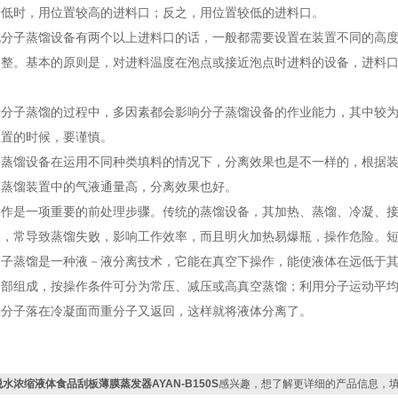
降低时，用位置较高的进料口；反之，用位置较低的进料口。
子蒸馏设备有两个以上进料口的话，一般都需要设置在装置不同的高度
调整。基本的原则是，对进料温度在泡点或接近泡点时进料的设备，进料
子蒸馏的过程中，多因素都会影响分子蒸馏设备的作业能力，其中较为
装置的时候，要谨慎。
馏设备在运用不同种类填料的情况下，分离效果也是不一样的，根据装
子蒸馏装置中的气液通量高，分离效果也好。
是一项重要的前处理步骤。传统的蒸馏设备，其加热、蒸馏、冷凝、接
制，常导致蒸馏失败，影响工作效率，而且明火加热易爆瓶，操作危险。
蒸馏是一种液－液分离技术，它能在真空下操作，能使液体在远低于其
四部组成，按操作条件可分为常压、减压或高真空蒸馏；利用分子运动平
轻分子落在冷凝面而重分子又返回，这样就将液体分离了。
脱水浓缩液体食品刮板薄膜蒸发器AYAN-B150S
感兴趣，想了解更详细的产品信息，