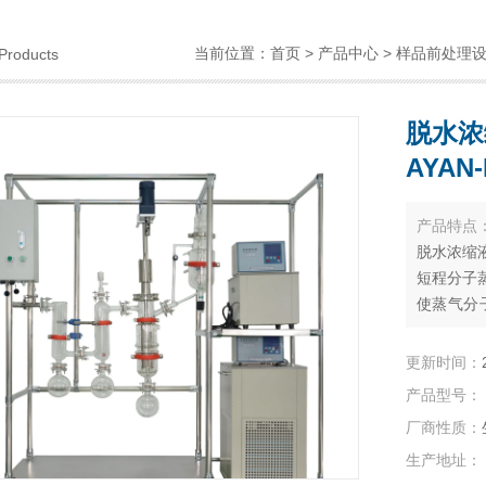
当前位置：
首页
>
产品中心
>
样品前处理
Products
脱水浓
AYAN-
产品特点
脱水浓缩液
短程分子
使蒸气分
从而可利
离.
更新时间：
产品型号：
厂商性质：
生产地址：