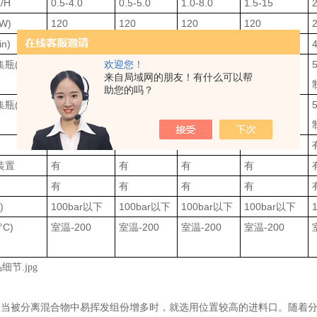
/H
0.5-4.0
0.5-5.0
1.0-8.0
1.5-15
2
W)
120
120
120
120
n)
450
450
450
450
瓶(L）
1
（可定制）
欢迎您！
2
（可定
3
（可定制）
5
（可定制）
来自局域网的朋友！有什么可以帮
制）
助您的吗？
瓶(L）
1
（可定制）
2
（可定
3
（可定制）
5
（可定制）
制）
有
有
有
有
装置
有
有
有
有
有
有
有
有
)
100bar
以下
100bar
以下
100bar
以下
100bar
以下
C)
室温-200
室温-200
室温-200
室温-200
，当被分离混合物中易挥发组份增多时，就选用位置较高的进料口。随着