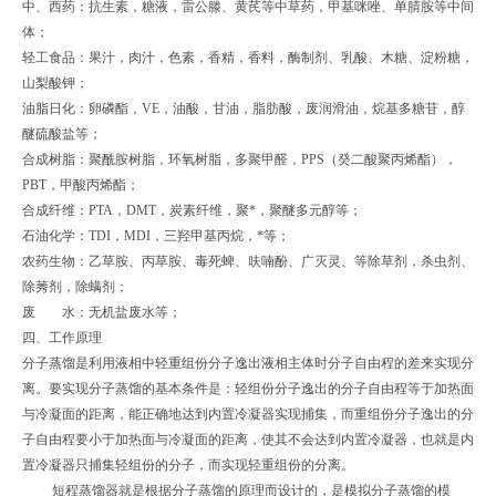
中、西药：抗生素，糖液，雷公滕、黄芪等中草药，甲基咪唑、单腈胺等中间
体；
轻工食品：果汁，肉汁，色素，香精，香料，酶制剂、乳酸、木糖、淀粉糖，
山梨酸钾；
油脂日化：卵磷酯，VE，油酸，甘油，脂肪酸，废润滑油，烷基多糖苷，醇
醚硫酸盐等；
合成树脂：聚酰胺树脂，环氧树脂，多聚甲醛，PPS（癸二酸聚丙烯酯），
PBT，甲酸丙烯酯；
合成纤维：PTA，DMT，炭素纤维，聚*，聚醚多元醇等；
石油化学：TDI，MDI，三羟甲基丙烷，*等；
农药生物：乙草胺、丙草胺、毒死蜱、呋喃酚、广灭灵、等除草剂，杀虫剂、
除莠剂，除螨剂；
废 水：无机盐废水等；
四、工作原理
分子蒸馏是利用液相中轻重组份分子逸出液相主体时分子自由程的差来实现分
离。要实现分子蒸馏的基本条件是：轻组份分子逸出的分子自由程等于加热面
与冷凝面的距离，能正确地达到内置冷凝器实现捕集，而重组份分子逸出的分
子自由程要小于加热面与冷凝面的距离，使其不会达到内置冷凝器，也就是内
置冷凝器只捕集轻组份的分子，而实现轻重组份的分离。
短程蒸馏器就是根据分子蒸馏的原理而设计的，是模拟分子蒸馏的模