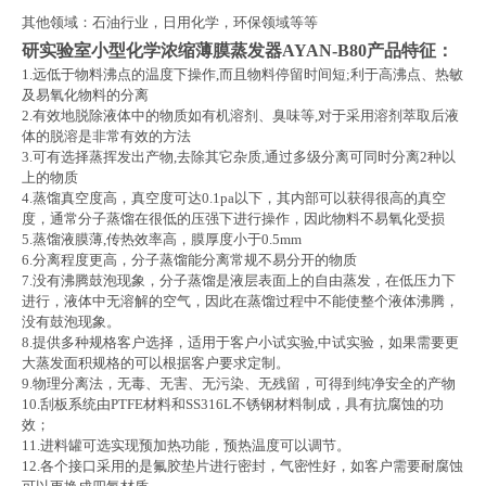
其他领域：石油行业，日用化学，环保领域等等
研实验室小型化学浓缩薄膜蒸发器AYAN-B80
产品特征：
1.
远低于物料沸点的温度下操作
,
而且物料停留时间短
;
利于高沸点、热敏
及易氧化物料的分离
2.
有效地脱除液体中的物质如有机溶剂、臭味等
,
对于采用溶剂萃取后液
体的脱溶是非常有效的方法
3.
可有选择蒸挥发出产物
,
去除其它杂质
,
通过多级分离可同时分离
2
种以
上的物质
4.
蒸馏真空度高，真空度可达
0.1pa
以下，其内部可以获得很高的真空
度，通常分子蒸馏在很低的压强下进行操作，因此物料不易氧化受损
5.
蒸馏液膜薄
,
传热效率高，膜厚度小于
0.5mm
6.
分离程度更高，分子蒸馏能分离常规不易分开的物质
7.
没有沸腾鼓泡现象，分子蒸馏是液层表面上的自由蒸发，在低压力下
进行，液体中无溶解的空气，因此在蒸馏过程中不能使整个液体沸腾，
没有鼓泡现象。
8.
提供多种规格客户选择，适用于客户小试实验
,
中试实验，如果需要更
大蒸发面积规格的可以根据客户要求定制。
9.
物理分离法，无毒、无害、无污染、无残留，可得到纯净安全的产物
10.
刮板系统由
PTFE
材料和
SS316L
不锈钢材料制成，具有抗腐蚀的功
效；
11.
进料罐可选实现预加热功能，预热温度可以调节。
12.
各个接口采用的是氟胶垫片进行密封，气密性好，如客户需要耐腐蚀