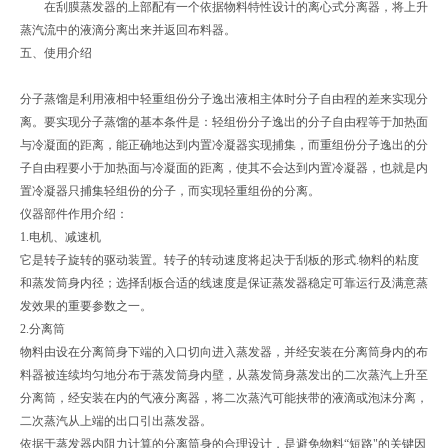
在刮膜蒸发器的上部配有一个依据物料特性设计的离心式分离器，将上升
蒸汽流中的液滴分离出来并返回布料器。
五、使用介绍
分子蒸馏是利用液相中轻重组份分子逸出液相主体时分子自由程的差来实现分
离。要实现分子蒸馏的基本条件是：轻组份分子逸出的分子自由程等于加热面
与冷凝面的距离，能正确地达到内置冷凝器实现捕集，而重组份分子逸出的分
子自由程要小于加热面与冷凝面的距离，使其不会达到内置冷凝器，也就是内
置冷凝器只捕集轻组份的分子，而实现轻重组份的分离。
仪器部件作用介绍：
1.电机、减速机
它是转子旋转的驱动装置。转子的转动速度将起决于刮板的形式.物料的粘度
和蒸发筒身内径；选择刮板合适的线速度是保证蒸发器稳定可靠运行及满意蒸
发效果的重要参数之一。
2.分离筒
物料由设在分离筒身下端的入口切向进入蒸发器，并经安装在分离筒身内的布
料器被连续均匀地分布于蒸发筒身内壁，从蒸发筒身蒸发出的二次蒸汽上升至
分离筒，经安装在内的气液分离器，将二次蒸汽可能挟带的液滴或泡沫分离，
二次蒸汽从上端的出口引出蒸发器。
依据于蒸发器内阻力计算的分离筒身的合理设计，是避免物料“短路"的关键因