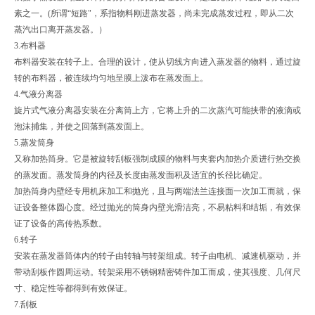
素之一。(所谓“短路"，系指物料刚进蒸发器，尚未完成蒸发过程，即从二次
蒸汽出口离开蒸发器。）
3.布料器
布料器安装在转子上。合理的设计，使从切线方向进入蒸发器的物料，通过旋
转的布料器，被连续均匀地呈膜上泼布在蒸发面上。
4.气液分离器
旋片式气液分离器安装在分离筒上方，它将上升的二次蒸汽可能挟带的液滴或
泡沫捕集，并使之回落到蒸发面上。
5.蒸发筒身
又称加热筒身。它是被旋转刮板强制成膜的物料与夹套内加热介质进行热交换
的蒸发面。蒸发筒身的内径及长度由蒸发面积及适宜的长径比确定。
加热筒身内壁经专用机床加工和抛光，且与两端法兰连接面一次加工而就，保
证设备整体圆心度。经过抛光的筒身内壁光滑洁亮，不易粘料和结垢，有效保
证了设备的高传热系数。
6.转子
安装在蒸发器筒体内的转子由转轴与转架组成。转子由电机、减速机驱动，并
带动刮板作圆周运动。转架采用不锈钢精密铸件加工而成，使其强度、几何尺
寸、稳定性等都得到有效保证。
7.刮板