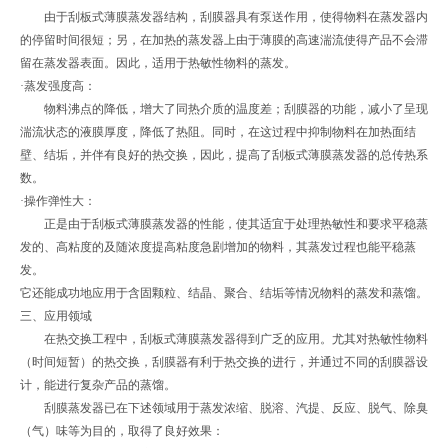
由于刮板式薄膜蒸发器结构，刮膜器具有泵送作用，使得物料在蒸发器内
的停留时间很短；另，在加热的蒸发器上由于薄膜的高速湍流使得产品不会滞
留在蒸发器表面。因此，适用于热敏性物料的蒸发。
·蒸发强度高：
物料沸点的降低，增大了同热介质的温度差；刮膜器的功能，减小了呈现
湍流状态的液膜厚度，降低了热阻。同时，在这过程中抑制物料在加热面结
壁、结垢，并伴有良好的热交换，因此，提高了刮板式薄膜蒸发器的总传热系
数。
·操作弹性大：
正是由于刮板式薄膜蒸发器的性能，使其适宜于处理热敏性和要求平稳蒸
发的、高粘度的及随浓度提高粘度急剧增加的物料，其蒸发过程也能平稳蒸
发。
它还能成功地应用于含固颗粒、结晶、聚合、结垢等情况物料的蒸发和蒸馏。
三、应用领域
在热交换工程中，刮板式薄膜蒸发器得到广乏的应用。尤其对热敏性物料
（时间短暂）的热交换，刮膜器有利于热交换的进行，并通过不同的刮膜器设
计，能进行复杂产品的蒸馏。
刮膜蒸发器已在下述领域用于蒸发浓缩、脱溶、汽提、反应、脱气、除臭
（气）味等为目的，取得了良好效果：