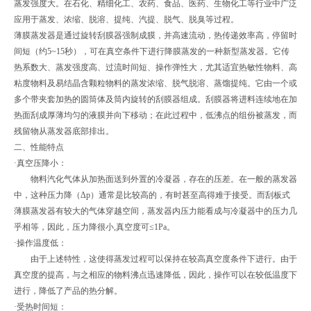
蒸发强度大。在石化、精细化工、农药、食品、医药、生物化工等行业中广泛
应用于蒸发、浓缩、脱溶、提纯、汽提、脱气、脱臭等过程。
薄膜蒸发器是通过旋转刮膜器强制成膜，并高速流动，热传递效率高，停留时
间短（约5~15秒），可在真空条件下进行降膜蒸发的一种新型蒸发器。它传
热系数大、蒸发强度高、过流时间短、操作弹性大，尤其适宜热敏性物料、高
粘度物料及易结晶含颗粒物料的蒸发浓缩、脱气脱溶、蒸馏提纯。它由一个或
多个带夹套加热的圆筒体及筒内旋转的刮膜器组成。刮膜器将进料连续地在加
热面刮成厚薄均匀的液膜并向下移动；在此过程中，低沸点的组份被蒸发，而
残留物从蒸发器底部排出。
二、性能特点
·真空压降小：
物料汽化气体从加热面送到外置的冷凝器，存在的压差。在一般的蒸发器
中，这种压力降（Δp）通常是比较高的，有时甚至高得难于接受。而刮板式
薄膜蒸发器有较大的气体穿越空间，蒸发器内压力能看成与冷凝器中的压力几
乎相等，因此，压力降很小,真空度可≤1Pa。
·操作温度低：
由于上述特性，这使得蒸发过程可以保持在较高真空度条件下进行。由于
真空度的提高，与之相应的物料沸点迅速降低，因此，操作可以在较低温度下
进行，降低了产品的热分解。
·受热时间短：