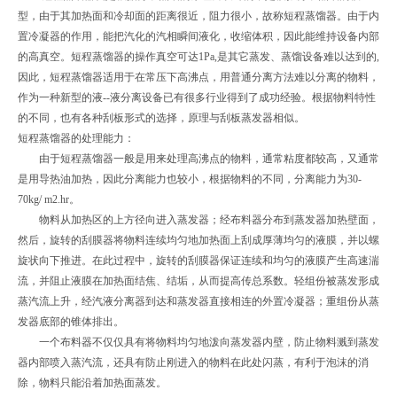
型，由于其加热面和冷却面的距离很近，阻力很小，故称短程蒸馏器。由于内
置冷凝器的作用，能把汽化的汽相瞬间液化，收缩体积，因此能维持设备内部
的高真空。短程蒸馏器的操作真空可达1Pa,是其它蒸发、蒸馏设备难以达到的,
因此，短程蒸馏器适用于在常压下高沸点，用普通分离方法难以分离的物料，
作为一种新型的液--液分离设备已有很多行业得到了成功经验。根据物料特性
的不同，也有各种刮板形式的选择，原理与刮板蒸发器相似。
短程蒸馏器的处理能力：
由于短程蒸馏器一般是用来处理高沸点的物料，通常粘度都较高，又通常
是用导热油加热，因此分离能力也较小，根据物料的不同，分离能力为30-
70kg/ m2.hr。
物料从加热区的上方径向进入蒸发器；经布料器分布到蒸发器加热壁面，
然后，旋转的刮膜器将物料连续均匀地加热面上刮成厚薄均匀的液膜，并以螺
旋状向下推进。在此过程中，旋转的刮膜器保证连续和均匀的液膜产生高速湍
流，并阻止液膜在加热面结焦、结垢，从而提高传总系数。轻组份被蒸发形成
蒸汽流上升，经汽液分离器到达和蒸发器直接相连的外置冷凝器；重组份从蒸
发器底部的锥体排出。
一个布料器不仅仅具有将物料均匀地泼向蒸发器内壁，防止物料溅到蒸发
器内部喷入蒸汽流，还具有防止刚进入的物料在此处闪蒸，有利于泡沫的消
除，物料只能沿着加热面蒸发。