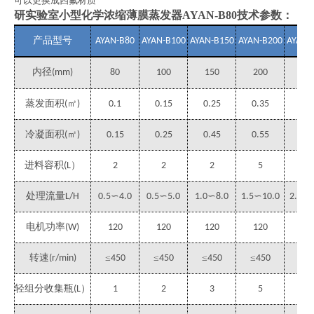
可以更换成四氟材质
研实验室小型化学浓缩薄膜蒸发器AYAN-B80
技术参数：
产品型号
AYAN-B80
AYAN-B100
AYAN-B150
AYAN-B200
AYAN-
内径
(mm)
80
100
150
200
22
蒸发面积
㎡
(
)
0.1
0.15
0.25
0.35
0.
冷凝面积
㎡
(
)
0.15
0.25
0.45
0.55
0.6
进料容积
）
(L
2
2
2
5
5
处理流量
L/H
0.5∽4.0
0.5∽5.0
1.0∽8.0
1.5∽10.0
2.0∽1
电机功率
(W)
120
120
120
120
20
转速
≤
≤
≤
≤
≤
(r/min)
450
450
450
450
45
轻组分收集瓶
）
(L
1
2
3
5
5