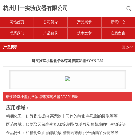
杭州川一实验仪器有限公司
网站首页
公司简介
产品展示
新闻中心
联系我们
产品目录
技术文章
在线留言
产品展示
更多>>
研实验室小型化学浓缩薄膜蒸发器AYAN-B80
研实验室小型化学浓缩薄膜蒸发器AYAN-B80
应用领域：
精细化工，如芳香油提纯
.
高聚物中间体的纯化
.
羊毛脂的提取等等
医药领域：如提取天然维生素
AE
等
.
制取氨基酸及葡萄糖的衍生物等等
食品行业：如精制鱼油
.
油脂脱酸
.
精制高碳醇
.
混合油脂的分离等等