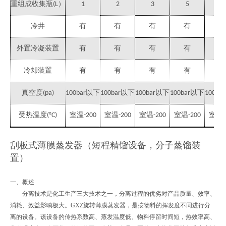
重组成收集瓶
）
(L
1
2
3
5
5
冷井
有
有
有
有
有
外置冷凝装置
有
有
有
有
有
冷却装置
有
有
有
有
有
真空度
以下
以下
以下
以下
(pa)
100bar
100bar
100bar
100bar
100bar
受热温度
室温
室温
室温
室温
室温
(°C)
-200
-200
-200
-200
-
刮板式薄膜蒸发器（短程精馏设备，分子蒸馏装
置）
一、概述
分离技术是化工生产三大技术之一，分离过程的优劣对产品质量、效率、
消耗、效益影响极大。GXZ旋转薄膜蒸发器，是按物料的挥发度不同进行分
离的设备。该设备的传热系数高、蒸发温度低、物料停留时间短，热效率高、