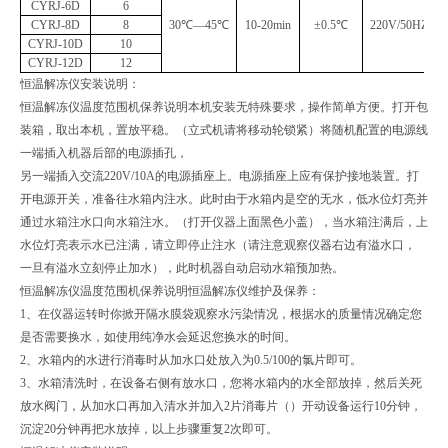
CYRJ-6D
6
CYRJ-8D
8
30℃—45℃
10-20
min
±
0.5
℃
220V/50HZ
CYRJ-10D
10
CYRJ-12D
12
恒温解冻仪安装说明：
恒温解冻仪温度范围机保养说明本机安装无特殊要求，操作简单方便。打开包
装箱，取出本机，置放平稳。（立式机请将移动轮锁紧）将随机配置的电源线
一端插入机器后部的电源插孔，
另一端插入交流220V/10A的电源插座上。电源插座上应有保护接地装置。打
开电源开关，准备往水箱内注水。此时由于水箱内是空的无水，低水位灯亮并
通过水箱注水口向水箱注水。（打开仪器上面黑色小盖），当水箱注满后，上
水位灯亮表示水已注满，请立即停止注水（请注意观察仪器右边有溢水口，
一旦有溢水立刻停止加水），此时机器自动启动水箱预加热。
恒温解冻仪温度范围机保养说明恒温解冻仪维护及保养：
1、在仪器运转时你掀开隔水膜袋观察水污染情况，根据水的质量情况确定您
是否需要换水，如使用纯净水会延迟您换水的时间。
2、水箱内的水进行消毒时从加水口处放入为0.5/100的氯片即可。
3、水箱清洗时，在设备右侧有放水口，您将水箱内的水全部放掉，然后关死
放水阀门，从加水口再加入清水并加入2片消毒片（）开动设备运行10分钟，
沉淀20分钟再把水放掉，以上步骤重复2次即可。