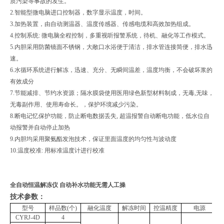
质污染等事故的发生。
2.智能型微电脑进口控制器，数字显示温度，时间。
3.加热装置，由自动测温器、温度传感器、传感电缆和高效加热组成。
4.控制系统: 微电脑全程控制，多重视听报警系统，待机、融化等工作模式。
5.内胆采用防菌镜面不锈钢，大敞口水浴便于清洁，排水管连接简便，排水迅
速。
6.水循环系统进行解冻，迅速、充分、无瞬间温差，温度均衡，不会破坏浆的
有效成分
7.节能减排、节约水资源；隔水膜袋使用医用绿色新型材料制成，无毒,无味，
无毒副作用、使用寿命长。，保护环境减少污染。
8.断电记忆保护功能，防止断电数据丢失, 超温报警自动断电功能，低水位自
动报警并自动停止加热
9.内胆均采用聚氨酯发泡技术，保证里面温度的均匀性与波动度
10.温度校准: 用标准温度计进行校准
全自动恒温解冻仪 自动补水功能无需人工操
技术参数：
型号
样品数(个)
融化温度
解冻时间
控温精度
电源
CYRJ-4D
4