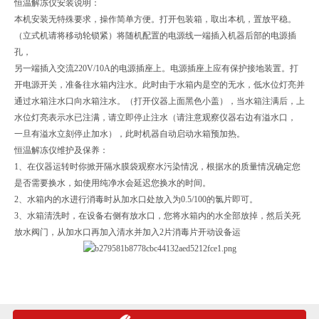
恒温解冻仪安装说明：
本机安装无特殊要求，操作简单方便。打开包装箱，取出本机，置放平稳。
（立式机请将移动轮锁紧）将随机配置的电源线一端插入机器后部的电源插
孔，
另一端插入交流220V/10A的电源插座上。电源插座上应有保护接地装置。打
开电源开关，准备往水箱内注水。此时由于水箱内是空的无水，低水位灯亮并
通过水箱注水口向水箱注水。（打开仪器上面黑色小盖），当水箱注满后，上
水位灯亮表示水已注满，请立即停止注水（请注意观察仪器右边有溢水口，
一旦有溢水立刻停止加水），此时机器自动启动水箱预加热。
恒温解冻仪维护及保养：
1、在仪器运转时你掀开隔水膜袋观察水污染情况，根据水的质量情况确定您
是否需要换水，如使用纯净水会延迟您换水的时间。
2、水箱内的水进行消毒时从加水口处放入为0.5/100的氯片即可。
3、水箱清洗时，在设备右侧有放水口，您将水箱内的水全部放掉，然后关死
放水阀门，从加水口再加入清水并加入2片消毒片开动设备运