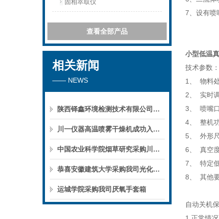
固相萃取仪
7、设有
查看全部产品
小型低温真
相关新闻
技术参数
—— NEWS
1、 物料处
2、 实时
3、 喷嘴口
陕西铎鑫环境检测技术有限公司采购我司全自动液液萃取仪
4、 整机功
川一仪器高温喷雾干燥机成功入驻鄱阳职业学院，助力职业教育实训平台升级
5、 外形尺
中国农业科学院烟草研究采购川一仪器喷雾干燥机
6、 真空度-
7、 特定
恭喜安徽建筑大学采购我司光化学反应仪
8、 其他
运城学院采购我司厌氧手套箱
自动关机
1.正常情