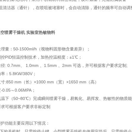
喷咀清洁器（通针），在喷咀被堵塞时，会自动清除，通针的频率可自动调
空喷雾干燥机 实验室热敏物料
：
理量：50-1500ml/h（视物料固形物含量差异）；
调控PID恒温控制技术，加热控温精度：±1℃；
径: 0.7mm、 1.0mm 、1.5mm 、2mm 可选，并可根据客户要求定制;
率：5.8KW/380V；
寸:850 mm（长）×1000 mm（宽）×1650 mm（高）
0.05～0.06MPA；
低温下（50~80℃）完成瞬间喷雾干燥，易氧化、易挥发、热敏性的物质
要求可根据客户要求非标定制
保护功能主要应用以下情况：
况下的关机时，只需按停止键。小型喷雾干燥机在使用完毕后，只需按停