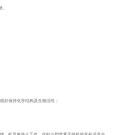
整。
能很好保持化学结构及生物活性；
止键，机器将停止工作，此时小型喷雾干燥机的风机还是在