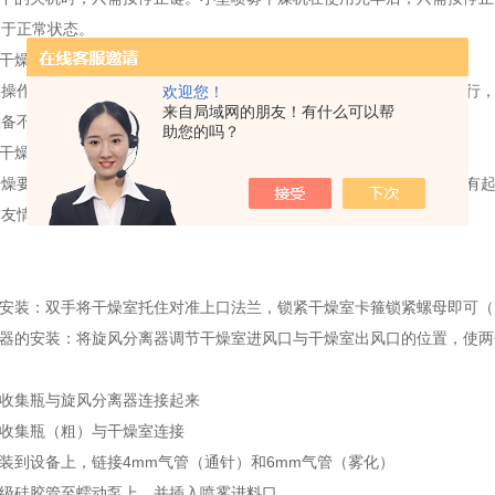
属于正常状态。
雾干燥机非正常情况下需要关机说明：
误操作迅速机器不正常工作的情况下，此时自动关机保护功能将开始运行
欢迎您！
来自局域网的朋友！有什么可以帮
备不会因为误操作(强行关风机)而导致加热部分烧坏。
助您的吗？
雾干燥机自动关机保护功能失效后的处理方法：
干燥要在使用过程中，如果发现操作异常，但是此时自动保护功能还没有
这友情提醒，千万不要对仪器进行拆卸，可以厂家联系。
的安装：双手将干燥室托住对准上口法兰，锁紧干燥室卡箍锁紧螺母即可
离器的安装：将旋风分离器调节干燥室进风口与干燥室出风口的位置，使两
将收集瓶与旋风分离器连接起来
将收集瓶（粗）与干燥室连接
安装到设备上，链接4mm气管（通针）和6mm气管（雾化）
品级硅胶管至蠕动泵上，并插入喷雾进料口