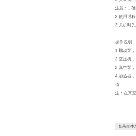
注意：1.
2.使用过
3.关机时
操作说明
1.蠕动泵
2.空压机
3.真空泵
4.加热器
值
注：在真
如果你对