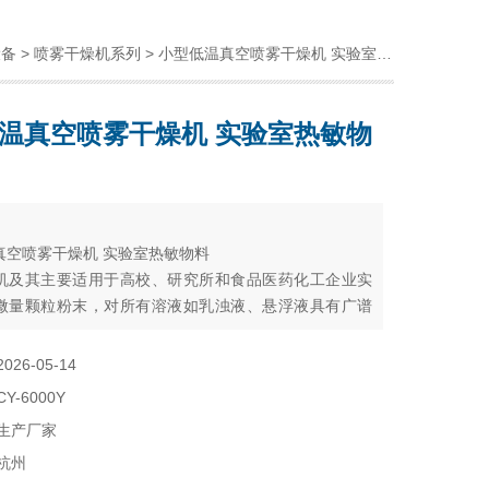
设备
>
喷雾干燥机系列
> 小型低温真空喷雾干燥机 实验室热敏物料
温真空喷雾干燥机 实验室热敏物
：
真空喷雾干燥机 实验室热敏物料
机及其主要适用于高校、研究所和食品医药化工企业实
微量颗粒粉末，对所有溶液如乳浊液、悬浮液具有广谱
 适用于对热敏感性物的干燥如生物制品、生物农药、酶制
所喷出的物料只是在喷成雾状大小颗粒时才受到高温，
2026-05-14
间受热，能保持这些活性材料在干燥后仍维持其活性成
CY-6000Y
坏。
生产厂家
杭州