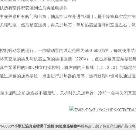
确认所有部件都安装到位后再通电操作
程中先关紧所有阀门和卡箍，抽真空口在开进气阀门，是干燥室真空度控制在
先关蠕动泵，然后是空压机，再关加热芯，等加热器温度降到室温左右，然
，控制蠕动泵的运行，一般蠕动泵的设定范围为500-600为宜，每次使用
，将真空泵的插头与机器左侧的插排连接（220V），点击屏幕真空泵按钮
，真空泵采用的380v独立电源控制，将左侧的三根线（L1 L2 L3）与场
，通过屏幕的加热按钮，点击进行加热器的启停，运行过程中也可以通过
空泵未启动之前加热器不能启动，关机时先关加热器，冷却一会再关闭真
CY-6000Y小型低温真空喷雾干燥机 实验室热敏物料
感兴趣，想了解更详细的产品信息