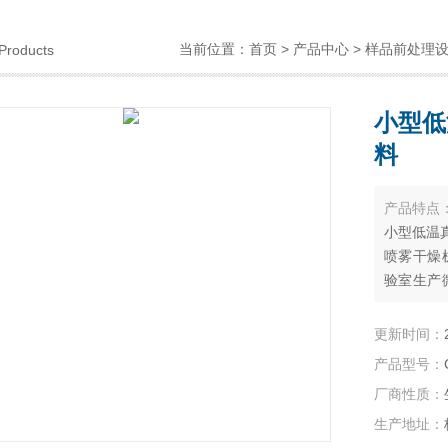
当前位置：
首页
>
产品中心
>
样品前处理
Products
小型低
料
产品特点
小型低温
喷雾干燥
验室生产
适用性,
剂等，因
更新时间：
故只是瞬
产品型号：
份不受破
厂商性质：
生产地址：