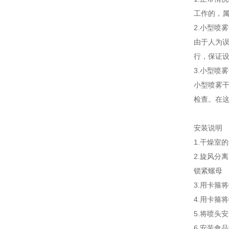
工作的，
2.小型喷
由于人为
行，保证设
3.小型喷
小型喷雾
检查。在
安装说明
1.干燥室
2.旋风分
锁紧螺母
3.用卡箍
4.用卡箍
5.将喷头
6.安装食