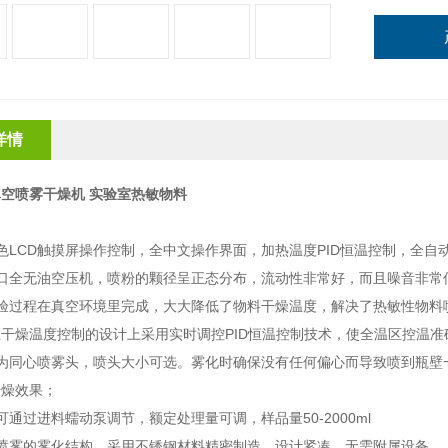
详情
空喷雾干燥机 实验室热敏物料
：
色LCD触摸屏操作控制，全中文操作界面，加热温度PID恒温控制，全
进口全无油空压机，喷粉的颗径呈正态分布，流动性非常好，而且噪音非常
实验过程在真空环境里完成，大大降低了物料干燥温度，解决了热敏性物料
干燥温度控制的设计上采用实时调控PID恒温控制技术，使全温区控温准
头为同心喷雾头，喷头大小可选。雾化时确保没有任何偏心而导致喷到瓶壁
干燥效果；
可通过进料蠕动泵调节，额定处理量可调，样品量50-2000ml
体喷雾的雾化结构，采用不锈钢材料精密制造，设计紧凑，无需附属设备