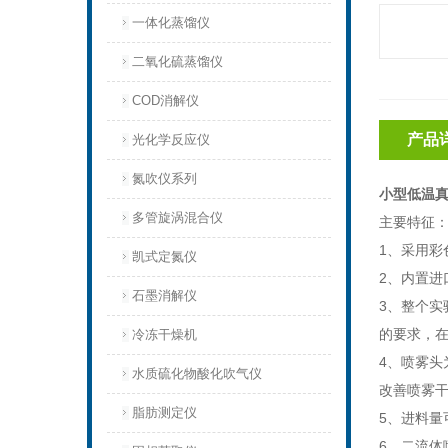
一体化蒸馏仪
二氧化硫蒸馏仪
COD消解仪
产品
光化学反应仪
氮吹仪系列
小型低温真
多管旋涡混合仪
主要特征
1、采用彩
凯式定氮仪
2、内置
石墨消解仪
3、整个
的要求，在
冷冻干燥机
4、喷雾
水质硫化物酸化吹气仪
改善喷雾
脂肪测定仪
5、进料量
6、二流