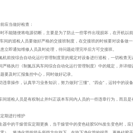
行前应当做好检查：
行时不能随便将电源切断，主要是为了防止一些零件出现损坏，在开机以
风车间的巡检人员要做好严格的交接班制度，在交接班的时候要对设备做
隐患立即通知维修人员及时处理，待问题处理完毕后方可交接班。
制氮机前按综合自动化运行管理制度里的规定对设备进行巡检，一切检查无
期间严格执行《制氮压风车间综合自动化运行管理制度》中的规定，并详细
问题要及时汇报集控中心，同时做好记录。
切违章操作，认真学习业务知识，努力做到“三懂"、“四会"，运转中的
机车间巡检人员是有权制止并纠正该本车间内人员的一些违章行为，而且是
器定期进行维护
生器中的干燥管应定期更换，当干燥管中的变色硅胶50%发生变色时，
为零）。将净化管按箭头所指方向旋下，在旋下净化管的端盖，更换硅胶