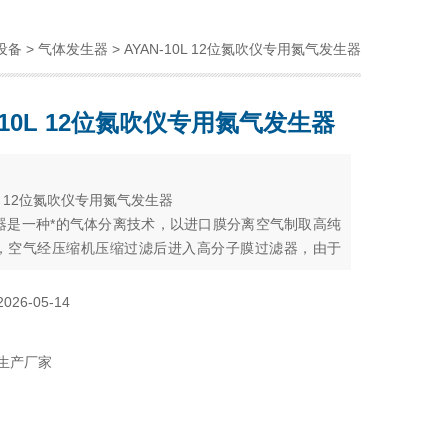
设备
>
气体发生器
> AYAN-10L 12位氮吹仪专用氮气发生器
N-10L 12位氮吹仪专用氮气发生器
：
10L 12位氮吹仪专用氮气发生器
器是一种*的气体分离技术，以进口膜分离空气制取高纯
，空气经压缩机压缩过滤后进入高分子膜过滤器，由于
在膜中溶解度和扩散系数不同，导致不同气体在膜中相
率不同，在一定压力条件下，利用氧和氮等不同性质的
2026-05-14
中具有不同的渗透速率来使氧和氮分离。
生产厂家