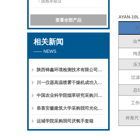
固相萃取仪
AYAN-1
查看全部产品
型
相关新闻
出
—— NEWS
纯
压
陕西铎鑫环境检测技术有限公司采购我司全自动液液萃取仪
过滤
川一仪器高温喷雾干燥机成功入驻鄱阳职业学院，助力职业教育实训平台升级
总
中国农业科学院烟草研究采购川一仪器喷雾干燥机
工作
恭喜安徽建筑大学采购我司光化学反应仪
外形尺
运城学院采购我司厌氧手套箱