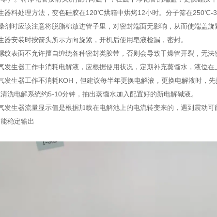
生器料处理方法，变色硅胶在120℃烘箱中烘烤12小时。分子筛在250℃-
干燥剂时应该注意将脱脂棉放进管子里，对密封端面无影响，从而使端盖旋
发生器安装时按箭头所示方向旋紧，开机后使用皂液检漏，密封。
管螺纹表面不允许擅自缠绕各种密封类胶带，否则会导致干燥管开裂，无法
氮气发生器工作中消耗电解液，应根据使用状况，定期补充蒸馏水，液位在
气发生器工作不消耗KOH，但建议每半年更换电解液，更换电解液时，
清洗电解系统约5-10分钟，抽出蒸馏水加入配置好的新电解碱液。
气发生器流量显示值是根据加载在电解池上的电流转变来的，遇到震动可
仍能稳定输出