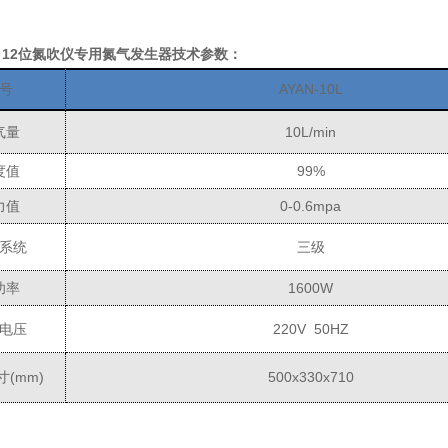
0L 12位氮吹仪专用氮气发生器
技术参数：
号
AYAN-10L
气量
10L/min
度值
99%
力值
0-0.6mpa
系统
三级
功率
1600W
电压
220V 50HZ
寸
(mm)
500x330x710