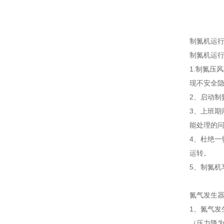
制氮机运
制氮机运
1.制氮压
现不安全
2、启动
3、上班
能处理的
4、杜绝一
运转。
5、制氮
氮气发生
1、氮气发
（压力降