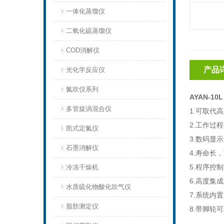
一体化蒸馏仪
二氧化硫蒸馏仪
COD消解仪
产品
光化学反应仪
氮吹仪系列
AYAN-1
多管旋涡混合仪
1.
可取代高
2.
工作过程
凯式定氮仪
3.
数码显示
石墨消解仪
4.
寿命长，
5.
程序控制
冷冻干燥机
6.
高度集成
水质硫化物酸化吹气仪
7.
系统内置
脂肪测定仪
8.
带脚轮可