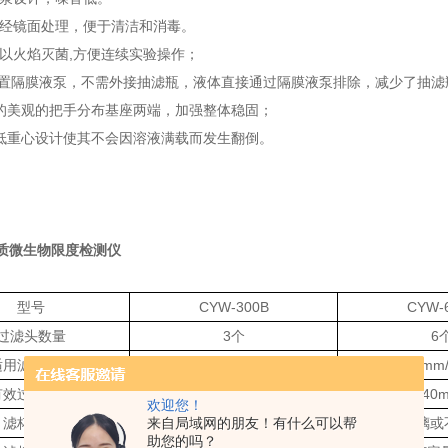
面经镜面处理，便于清洁和消毒。
可以火焰灭菌,方便连续实验操作；
有内置隔膜液泵，不需外接抽滤瓶，液体直接通过隔膜液泵排除，减少了抽
化的美观的把手分布基座两端，加强整体稳固；
的低重心设计使其不会因溶液满载而发生翻倒。
质微生物限度检测仪
：
型号
CYW-300B
CYW-
过滤头数量
3个
6
适用滤膜直径
Φ47mm/50mm
Φ47mm
有效过滤直径
40mm
40
欢迎您！
滤杯配置
来自局域网的朋友！有什么可以帮
PP或玻璃或不锈钢可选
PP或玻璃
助您的吗？