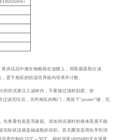
00/250ml）
将供试品中微生物截留在滤膜上，用取膜器取出滤
盒，置于相应的恒温培养箱内培养并计数。
好的供试液注入滤杯内，不要操过滤杯刻度。按
悉数过滤完结后，关闭相应的阀门，再按下“power”键，完
，先查看包装是否破损。添加供试液时的液体高度不能
据实际状况挑选抽滤瓶的容积。若无菌室选用化学剂消
度控制在10℃～30℃。相对湿度≤80%RH无水珠凝