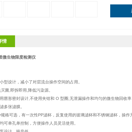
详情
质微生物限度检测仪
超小型设计，减小了对层流台操作空间的占用。
预先灭菌,即拆即用,降低污染源。
采用唇形密封设计,不使用夹钳和 O 型圈,无泄漏操作和均匀的微生物回收率
抽滤多张滤膜。
多种规格可选，有一次性PP滤杯，反复使用的玻璃滤杯和不锈钢滤杯，操作
头均可单孔单控制，方便操作人员灵活使用。
空泵设计，噪音低。