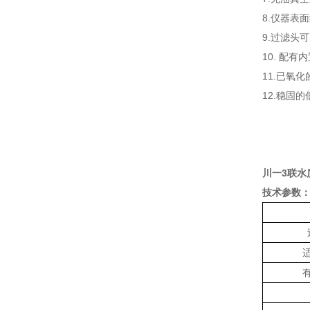
8.仪器表
9.过滤头
10. 配
11.已氧
12.稳固
川一3联水
技术参数