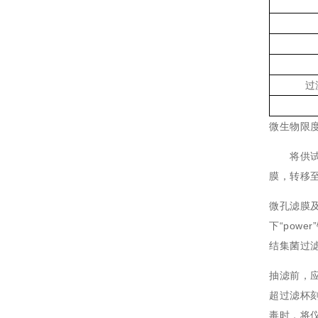
过
微生物限
将供试品
膜，转移
微孔滤膜
下“pow
结集菌过
抽滤前，
超过滤杯
毒时，将仪