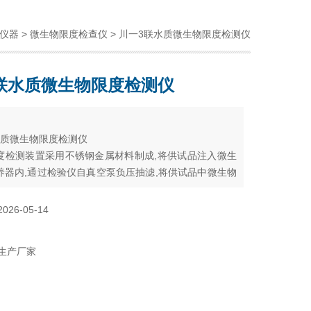
仪器
>
微生物限度检查仪
> 川一3联水质微生物限度检测仪
联水质微生物限度检测仪
：
水质微生物限度检测仪
度检测装置采用不锈钢金属材料制成,将供试品注入微生
养器内,通过检验仪自真空泵负压抽滤,将供试品中微生物
膜上,用取膜器取出滤膜,转移至配置好的固体培养基上,菌
平贴.盖上盖子形成封闭的培养盒,置相应的恒温培养处内培
2026-05-14
生产厂家