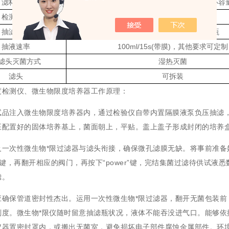
滤杯容量
150ML(不锈钢滤杯容量150ml、一次性PP滤杯容量1
检测方法
薄膜过滤法
抽滤方式
隔膜泵负压抽滤，不需抽气瓶
抽液速率
100ml/15s(带膜)
，
其他要求可定制
滤头灭菌方式
湿热灭菌
滤头
可拆装
度检测仪、微生物限度培养器工作原理：
注入微生物限度培养器内，通过检验仪自带内置隔膜液泵负压抽滤，
至配置好的固体培养基上，菌面朝上，平贴。盖上盖子形成封闭的培养
及一次性微生物*限过滤器与滤头衔接，确保微孔滤膜无缺。将事前准备
er”键，再翻开相应的阀门，再按下“power”键，完结集菌过滤待供试液
滤。
应确保管道密封性杰出。运用一次性微生物*限过滤器，翻开无菌包装前
刻度。微生物*限仪随时留意抽滤瓶状况，液体不能吞没进气口。能够依
器置密封罩内，或搬出无菌室，避免损坏电子部件腐蚀金属部件。环境温