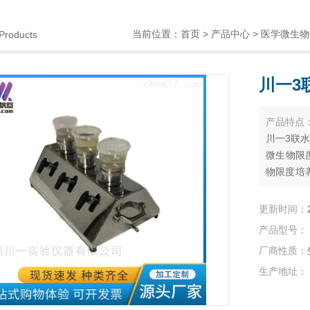
当前位置：
首页
>
产品中心
>
医学微生物
Products
川一3
产品特点
川一3联
微生物限
物限度培
截留在滤
面朝上,
更新时间：
养并计数.
产品型号：
厂商性质：
生产地址：