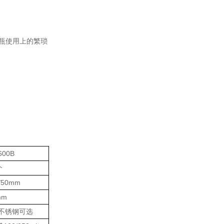
滤瓶使用上的繁琐
6
00
B
个
/50mm
mm
或不锈钢可选