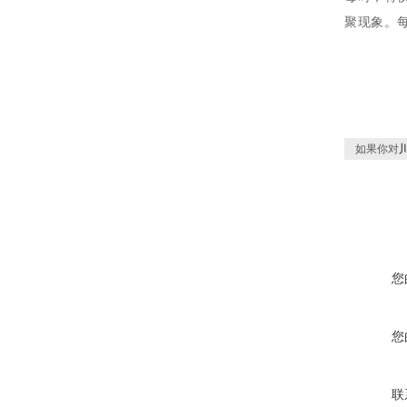
聚现象。
如果你对
您
您
联