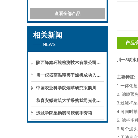
查看全部产品
相关新闻
产品
—— NEWS
川一3联水
陕西铎鑫环境检测技术有限公司采购我司全自动液液萃取仪
川一仪器高温喷雾干燥机成功入驻鄱阳职业学院，助力职业教育实训平台升级
主要特征
:
1.一体化
中国农业科学院烟草研究采购川一仪器喷雾干燥机
2. 滤膜
恭喜安徽建筑大学采购我司光化学反应仪
3.过滤杯
4.可同时
运城学院采购我司厌氧手套箱
5. 滤杯
6.每个滤
7.无油真