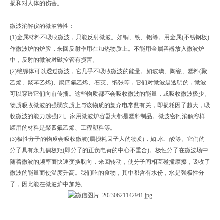
损和对人体的伤害。
微波消解仪的微波特性：
(1)金属材料不吸收微波，只能反射微波。如铜、铁、铝等。用金属(不锈钢板)
作微波炉的炉膛，来回反射作用在加热物质上。不能用金属容器放入微波炉
中，反射的微波对磁控管有损害。
(2)绝缘体可以透过微波，它几乎不吸收微波的能量。如玻璃、陶瓷、塑料(聚
乙烯、聚苯乙烯)、聚四氟乙烯、石英、纸张等，它们对微波是透明的，微波
可以穿透它们向前传播。这些物质都不会吸收微波的能量，或吸收微波极少。
物质吸收微波的强弱实质上与该物质的复介电常数有关，即损耗因子越大，吸
收微波的能力越强[2]。家用微波炉容器大都是塑料制品。微波密闭消解溶样
罐用的材料是聚四氟乙烯、工程塑料等。
(3)极性分子的物质会吸收微波(属损耗因子大的物质)，如:水、酸等。它们的
分子具有永九偶极矩(即分子的正负电荷的中心不重合)。极性分子在微波场中
随着微波的频率而快速变换取向，来回转动，使分子间相互碰撞摩擦，吸收了
微波的能量而使温度升高。我们吃的食物，其中都含有水份，水是强极性分
子，因此能在微波炉中加热。