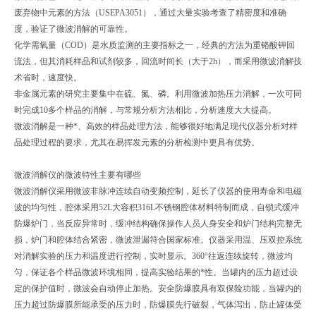
废弃物中元素的方法（USEPA3051），通过大量实验考查了精密度和准确
度，验证了微波消解的可靠性。
化学需氧量（COD）是水质监测的主要指标之一，经典的方法为重铬酸钾回
流法，但其消耗样品和试剂较多，回流时间长（大于2h），而采用微波消解技
术省时，速度快。
非金属元素的研究主要集中在硫、氮、磷。利用微波加热压力消解，一次可同
时完成10多个样品的消解，与常规分析方法相比，分析速度大大提高。
微波消解是一种*、高效的样品处理方法，能够很好地满足现代仪器分析对样
品处理过程的要求，尤其在易挥发元素的分析检测中更具有优势。
微波消解仪的微波特性主要有哪些
微波消解仪采用微波非脉冲连续自动变频控制，延长了仪器的使用寿命和电磁
波的均匀性，腔体采用52L大容积316L不锈钢腔体材料特制而成，自锁式缓冲
防爆炉门，当反应异常时，缓冲结构确保操作人员人身安全和炉门结构完整无
损，炉门和腔体结合紧密，微波泄漏符合国家标准。仪器采用温、压双控系统
对消解实验的压力和温度进行控制，实时显示。360°往返连续旋转，微波均
匀，保证各个样品微波环境相同，提高实验结果的*性。当罐内的压力超过设
定的保护值时，微波会自动停止加热。安全防爆膜具有双保险功能，当罐内的
压力超过防爆膜所能承受的压力时，防爆膜先行破裂，气体泻出，防止罐体受