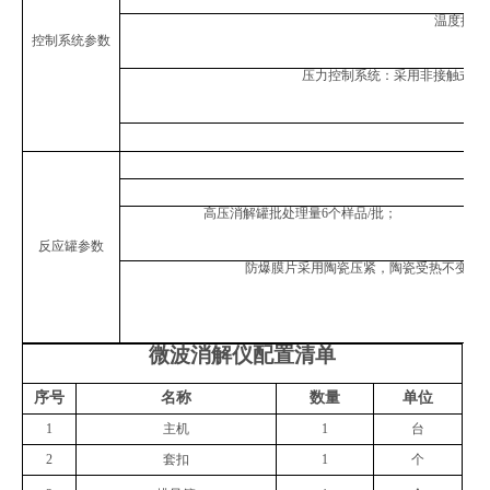
温度控制
控制系统参数
压力控制系统：采用非接触式控
高压消解罐批处理量
6个样品/批；
反应罐参数
防爆膜片采用陶瓷压紧，陶瓷受热不变形
微波消解仪配置清单
序号
名称
数量
单位
1
主机
1
台
2
套扣
1
个