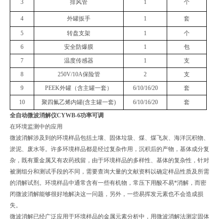
3
排风管
1
个
4
外罐扳手
1
套
5
转盘支架
1
个
6
安全防爆膜
1
包
7
温度传感器
1
支
8
250V/10A保险管
2
支
9
PEEK外罐（含主罐一套）
6/10/16/20
套
10
聚四氟乙烯内罐
(含主罐一套)
6/10/16/20
套
全自动微波消解仪CYWB-6功率可调
在环境监测中的应用
微波消解涉及到的环境样品包括土壤、固体垃圾、煤、煤飞灰、海洋沉积物、
淤泥、废水等。许多环境样品都是经过复杂作用，沉积后的产物，基体成分复
杂，既有重金属又有农药残留，由于环境样品的多样性、基体的复杂性，针对
被测组分和测试手段的不同，需要查询大量的文献资料以确定样品性质及所需
的消解试剂。环境样品中通常含有一些有机物，常压下用酸不易*消解，而密
闭微波消解能够很好地解决这一问题，另外，一些易挥发元素也不会造成损
失。
微波消解已经广泛应用于环境样品的金属元素分析中，用微波消解法测定固体