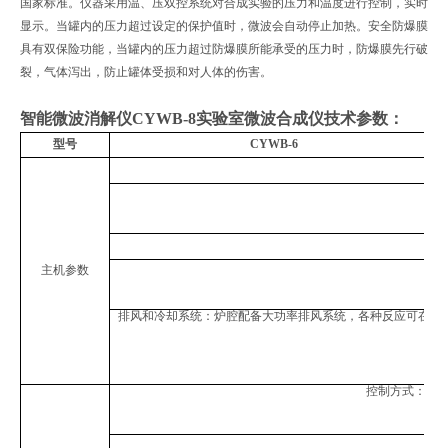
国家标准。仪器采用温、压双控系统对合成实验的压力和温度进行控制，实时
显示。当罐内的压力超过设定的保护值时，微波会自动停止加热。安全防爆膜
具有双保险功能，当罐内的压力超过防爆膜所能承受的压力时，防爆膜先行破
裂，气体泻出，防止罐体受损和对人体的伤害。
智能微波消解仪CYWB-8实验室微波合成仪
技术参数：
型号
CYWB-6
主机参数
排风和冷却系统：炉腔配备大功率排风系统，各种反应可在通
控制方式：触