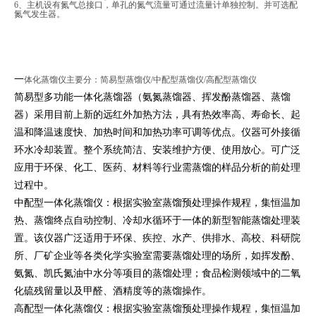
6、主机设有氮气总接口，单孔的氮气流量可通过流量计单独控制。并可选配
氮气发生器。
一
体化蒸馏仪主要分：简易型蒸馏仪/中配型蒸馏仪/高配型蒸馏仪
简易型多功能一体化蒸馏器（氨氮蒸馏器、挥发酚蒸馏器、蒸馏
器）采用目前上新的远红外加热方法，具有热效率高、寿命长、起
温和降温速度快、加热时间和加热功率可调等优点。仪器可外接循
环水冷却装置。整个系统简洁、安装维护方便、使用放心。可广泛
应用于环保、化工、医药、材料等行业需蒸馏的样品分析的前处理
过程中。
中配型一体化蒸馏仪：根据实验室蒸馏预处理操作规程，集恒温加
热、蒸馏终点自动控制、冷却水循环于一体的新型智能蒸馏处理装
置。该仪器广泛适用于环保、疾控、水产、供排水、高校、科研院
所、厂矿企业等各类化学实验室需要蒸馏处理的场所，如挥发酚、
氨氮、凯氏氮油中水分等项目的蒸馏处理；食品检测领域中的二氧
化硫残留量以及甲醛、酒精度等的蒸馏操作。
高配型一体化蒸馏仪：根据实验室蒸馏预处理操作规程，集恒温加