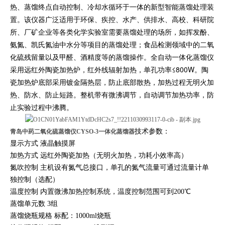
热、蒸馏终点自动控制、冷却水循环于一体的新型智能蒸馏处理装
置。该仪器广泛适用于环保、疾控、水产、供排水、高校、科研院
所、厂矿企业等各类化学实验室需要蒸馏处理的场所，如挥发酚、
氨氮、凯氏氮油中水分等项目的蒸馏处理；食品检测领域中的二氧
化硫残留量以及甲醛、酒精度等的蒸馏操作。全自动一体化蒸馏仪
采用远红外陶瓷加热炉，红外线辐射加热，单孔功率≤800W。陶
瓷加热炉底部采用镀金隔热层，防止底部散热，加热过程无明火加
热、防水、防止短路。整机带有微沸调节，自动调节加热功率，防
止实验过程中沸腾。
技术参数：
青岛中药二氧化硫蒸馏仪CYSO-3一体化蒸馏器
显示方式 液晶触摸屏
加热方式 远红外陶瓷加热（无明火加热，功耗小效率高）
氮吹控制 主机设有氮气总接口，单孔的氮气流量可通过流量计单
独控制（选配）
温度控制 内置微沸加热控制系统，温度控制范围可到200℃
蒸馏单元数 3组
蒸馏烧瓶规格 标配：1000ml烧瓶