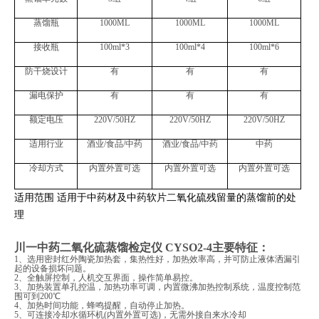
蒸馏瓶
1000ML
1000ML
1000ML
接收瓶
100ml*3
100ml*4
100ml*6
防干烧设计
有
有
有
漏电保护
有
有
有
额定电压
220V/50HZ
220V/50HZ
220V/50HZ
适用行业
酒业
/食品/中药
酒业
/食品/中药
中药
冷却方式
内置外置可选
内置外置可选
内置外置可选
适用范围 适用于中药材及中药软片二氧化硫残留量的蒸馏前的处
理
川一中药二氧化硫蒸馏检定仪 CYSO2-4
主要特征：
1、选用密封红外陶瓷加热套，集热性好，加热效率高，并可防止液体洒漏引
起的设备损坏问题。
2、全触屏控制，人机交互界面，操作简单易控。
3、加热装置单孔控温，加热功率可调，内置微沸加热控制系统，温度控制范
围可到200℃
4、加热时间功能，蜂鸣提醒，自动停止加热。
5、可连接冷却水循环机(内置外置可选)，无需外接自来水冷却