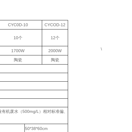
CYC0D-10
CYCOD-12
10
个
12
个
\
1700W
2000W
陶瓷
陶瓷
业有机废水（
500mg/L
）相对标准偏、
50*38*60cm