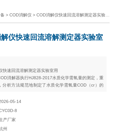
设备
>
COD消解仪
> COD消解仪快速回流溶解测定器实验室用
消解仪快速回流溶解测定器实验室
：
解仪快速回流溶解测定器实验室用
OD消解器执行HJ828-2017水质化学需氧量的测定，重
，分析方法规范地制定了水质化学需氧量COD（cr）的
，严格地规定了方法的加热消解时间、溶液酸度、氧化
剂的用量等条件指标。
2026-05-14
CYC0D-8
生产厂家
杭州