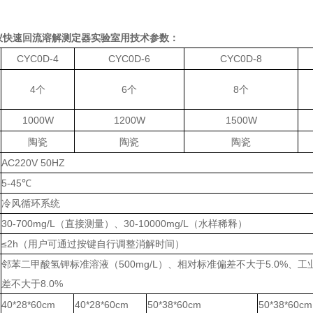
仪快速回流溶解测定器实验室用
技术参数：
CYC0D-4
CYC0D-6
CYC0D-8
4
个
6
个
8
个
1000W
1200W
1500W
陶瓷
陶瓷
陶瓷
AC220V 50HZ
5-45
℃
冷风循环系统
30-700mg/L
（直接测量）、
30-10000mg/L
（水样稀释）
≤
2h
（用户可通过按键自行调整消解时间）
邻苯二甲酸氢钾标准溶液（
500mg/L
）、相对标准偏差不大于
5.0%
、工
差不大于
8.0%
40*28*60cm
40*28*60cm
50*38*60cm
50*38*60cm