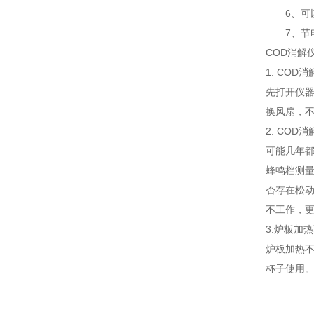
6、可以
7、节电
COD消解
1. COD
先打开仪器
换风扇，
2. CO
可能几年
蜂鸣档测
否存在松动
不工作，
3.炉板加
炉板加热
杯子使用