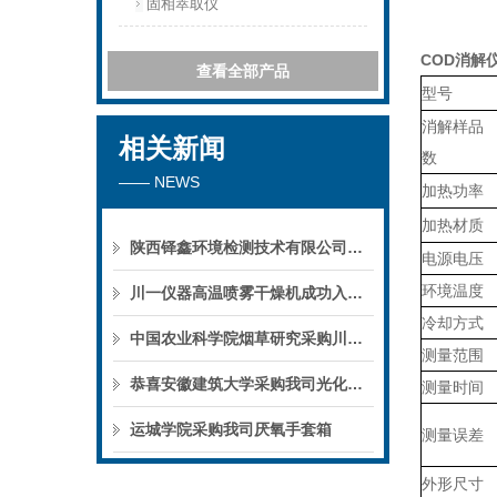
固相萃取仪
COD消解
查看全部产品
型号
消解样品
相关新闻
数
—— NEWS
加热功率
加热材质
陕西铎鑫环境检测技术有限公司采购我司全自动液液萃取仪
电源电压
环境温度
川一仪器高温喷雾干燥机成功入驻鄱阳职业学院，助力职业教育实训平台升级
冷却方式
中国农业科学院烟草研究采购川一仪器喷雾干燥机
测量范围
恭喜安徽建筑大学采购我司光化学反应仪
测量时间
运城学院采购我司厌氧手套箱
测量误差
外形尺寸