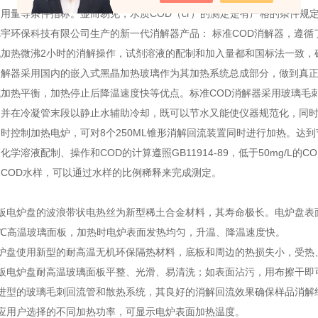
用量等条件指标。显而易见，水质COD（cr）的测定是有严格的条件规
保科技有限公司生产的新一代消解器产品： 标准COD消解器，遵循了国际
流加热微沸2小时的消解操作，试剂溶液的配制和加入量都和国标法一致，
器采用国内的嵌入式黑晶加热玻璃作为其加热系统总成部分，做到真正
域加热平衡，加热停止后降温速度快等优点。标准COD消解器采用玻璃毛
，并在冷凝管末段以静止水辅助冷却，既可以节水又能使仪器规范化，同时
时控制加热电炉，可对8个250ML锥形消解回流装置同时进行加热。达
溶液配制、操作和COD的计算遵照GB11914-89，低于50mg/L
/L的COD水样，可以通过水样的比例稀释来完成测定。
：
电炉盘的波浪带状电热丝为新型稀土合金材料，其寿命极长。电炉盘表
℃高温玻璃面板，加热时电炉表面发热均匀，升温、降温速度快。
盘使用新型的耐高温无机环保隔热材料，底板和周边的热损失小，受热
电炉盘耐高温玻璃面板平整、光滑、易清洗；如表面沾污，用布擦干即
型的玻璃毛刺回流管和散热系统，其良好的消解回流效果确保样品消解
用户选择的不同加热功率，可显示电炉表面加热温度。