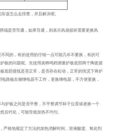
们应该怎么去排查，并且解决呢。
O两端是否导通，如果导通，则表示风扇损坏需要更换风
是不同的，有的使用的仔细一点可能几年不要换，有的可
是炉板的问题呢。先使用表蜂鸣档测量炉板底部两个陶瓷接
炉板底部接线是否正常，是否存在松动，正常的情况下将炉
说明电路板左侧继电器不工作，更换继电器，不方便更换，
杯与炉板之间是否平整，不平整调节杯子位置或者换一个
，然后钙化，可能导致加热不均匀。
步骤，严格地规定了方法的加热消解时间、溶液酸度、氧化剂