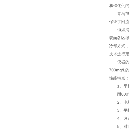
和催化剂的
青岛旭宇环
保证了回
恒温消解
表面各区
冷却方式
技术进行定
仪器的化学
700mg
性能特点
1、平板
耐800
2、电炉
3、平板
4、改进
5、对应