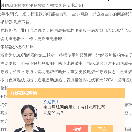
其他加热材质和消解数量可根据客户要求定制
用年限稍长一点，标准款的可能会出现一些小问题，那么这些小的问题我
OD消解器风扇不转。
面板外壳，通电启动风冷，使用表蜂鸣档测量板子右测继电器COM与N
通说明继电器不工作，更换继电器即可。
OD消解器炉板不加热
炉板作为COD消解器的第二耗材，根据使用的频繁度，消解器炉板的寿命
就需要更换，但是还好加热板的价格还比较适中，那么怎么判读不加热就
否导通，如果不导通，说明电炉丝断开，重新更换电炉丝导通状态，检查
根白色高温线拔出，通电启动加热，表测量这两根线有无220V，没有
电路板。
热不均匀
欢迎您！
不均匀的问题只存在于使用年限较长的COD消解器，先检查未沸腾的消解
来自局域网的朋友！有什么可以帮
助您的吗？
。其次就是检查炉板上有没有酸滴上去。酸滴到炉板上会和炉板产生反应
简介：
1914-89分析方法规范地制定了水质化学需氧量COD（cr）的测定