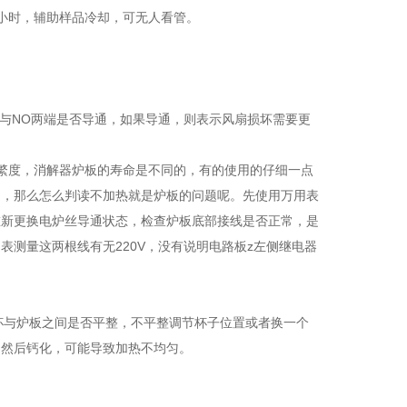
小时，辅助样品冷却，可无人看管。
M与NO两端是否导通，如果导通，则表示风扇损坏需要更
的频繁度，消解器炉板的寿命是不同的，有的使用的仔细一点
中，那么怎么判读不加热就是炉板的问题呢。先使用万用表
重新更换电炉丝导通状态，检查炉板底部接线是否正常，是
测量这两根线有无220V，没有说明电路板z左侧继电器
杯与炉板之间是否平整，不平整调节杯子位置或者换一个
，然后钙化，可能导致加热不均匀。