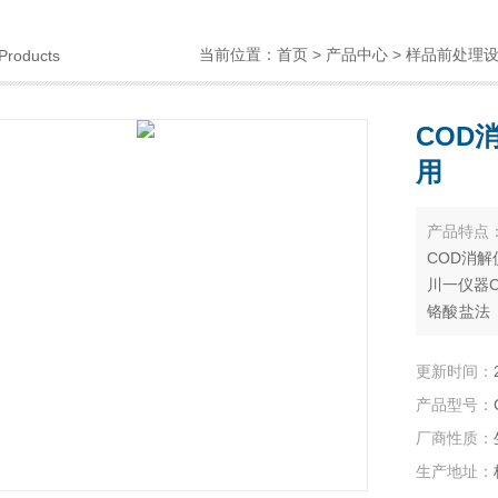
当前位置：
首页
>
产品中心
>
样品前处理
Products
COD
用
产品特点
COD消
川一仪器C
铬酸盐法
测定步骤
剂和催化
更新时间：
产品型号：
厂商性质：
生产地址：