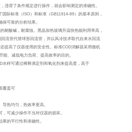
定，违背了条件规定进行操作，就会影响测定的准确性。
标准（ISO）和标准（GB11914-89）的基本原则，
确保可靠的分析结果。
的耐酸碱，耐腐蚀。黑晶加热玻璃升温快热能利用率高，
刺回流管代替球形回流管，并以风冷技术取代自来水回流
还提高了仪器使用的安全性。标准COD消解器采用微机
到节能、减低电力负荷、提高效率的目的。
的COD水样可通过稀释滴定剂和氧化剂来提高度，高于
面覆盖可
、导热均匀，热效率更高。
可，可减少操作不当对仪器的损坏。
结果的平行性和准确性。