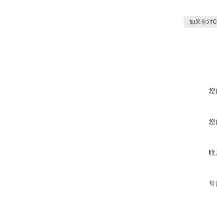
如果你对
您
您
联
常