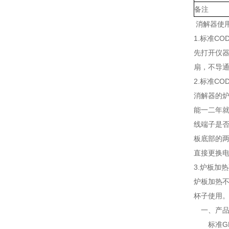
备注
消解器使
1.标准C
先打开仪器
扇，不导
2.标准C
消解器的
能一二年
线端子是
板底部的两
直接更换
3.炉板加
炉板加热
杯子使用
一、产品
标准GB1