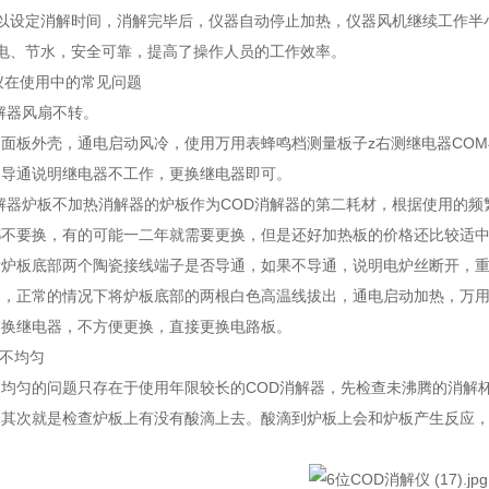
设定消解时间，消解完毕后，仪器自动停止加热，仪器风机继续工作半
、节水，安全可靠，提高了操作人员的工作效率。
仪在使用中的常见问题
消解器风扇不转。
面板外壳，通电启动风冷，使用万用表蜂鸣档测量板子z右测继电器CO
不导通说明继电器不工作，更换继电器即可。
D消解器炉板不加热消解器的炉板作为COD消解器的第二耗材，根据使用
都不要换，有的可能一二年就需要更换，但是还好加热板的价格还比较适
量炉板底部两个陶瓷接线端子是否导通，如果不导通，说明电炉丝断开，
，正常的情况下将炉板底部的两根白色高温线拔出，通电启动加热，万用表
更换继电器，不方便更换，直接更换电路板。
热不均匀
不均匀的问题只存在于使用年限较长的COD消解器，先检查未沸腾的消解
。其次就是检查炉板上有没有酸滴上去。酸滴到炉板上会和炉板产生反应