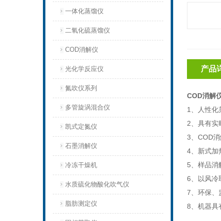
一体化蒸馏仪
二氧化硫蒸馏仪
COD消解仪
产品
光化学反应仪
氮吹仪系列
COD消解
多管旋涡混合仪
1
、人性化
2
、具有实
凯式定氮仪
3
、
COD
消
石墨消解仪
4
、新式加
5
、样品消
冷冻干燥机
6
、以风冷
水质硫化物酸化吹气仪
7
、环保、
脂肪测定仪
8
、机器具