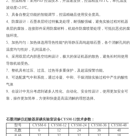
2、控温精准：
采用
PID 控温技术，升温速度快
，控温精度
±0.1℃，单孔温度
波动度±2.0℃。
3、
具备自整定功能的智能调节，控温精确且使用安全度高
。
4、防腐设计：
石墨表层经过特氟龙处理，耐强酸强碱，避免实验过程对机器
表层的腐蚀
，连接部件采用防腐材料，机箱作防腐喷塑处理，可抵抗恶劣的腐
蚀环境。
5、加热均匀：加热体选用导热性能*的等静压高纯
超细
石墨，各个消解孔间的
温度均匀性好，孔间温差小。
6、
采用双层式内胆悬空结构设计，极大的保证机器的散热，避免长时间使用
导致机箱受热
。
7、
整机具有过压、过流、过热等多重保护，及超温报警功能
。
8、
可选配废气中和系统，通过冷凝、中和、干燥消除实验过程中产生的酸性
气体
9、
在设计中充分考虑到诸多人性化、自动化、安全性设计，使用更加安全可
靠，操作更加简单，方便和快捷是高温消解的理想选择。
石墨消解仪赶酸器尿碘实验室设备CYSM-12
技术参数：
型号
CYSM-6
CYSM-12
CYSM-24
CYSM-36
CYSM-48
CY
孔数
6
12
24
36
48
32
32
32
32
18
孔径