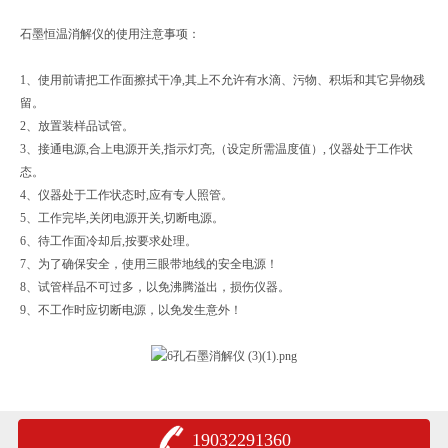
石墨恒温消解仪的使用注意事项：
1、使用前请把工作面擦拭干净,其上不允许有水滴、污物、积垢和其它异物残
留。
2、放置装样品试管。
3、接通电源,合上电源开关,指示灯亮,（设定所需温度值）, 仪器处于工作状
态。
4、仪器处于工作状态时,应有专人照管。
5、工作完毕,关闭电源开关,切断电源。
6、待工作面冷却后,按要求处理。
7、为了确保安全，使用三眼带地线的安全电源！
8、试管样品不可过多，以免沸腾溢出，损伤仪器。
9、不工作时应切断电源，以免发生意外！
19032291360