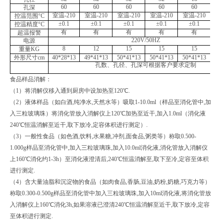
60
60
60
60
60
孔深
室温
-210
室温
-210
室温
-210
室温
-210
室温
-210
室
控温范围
°C
±0.1
±0.1
±0.1
±0.1
±0.1
控温精度
°C
有
有
有
有
有
超温报警
220V/50HZ
电源
8
12
15
15
15
重量
KG
外形尺寸
cm
40*28*13
49*41*13
50*41*13
50*41*13
50*41*13
50
孔数、孔径、孔深可根据客户要求定制
食品样品消解：
（1）将消解仪移入通到厨房中设加热至120℃.
（2）液体样品（如白酒,纯净水,天然水等）吸取1-10.0ml（样品至消化管中,加
入三粒玻璃珠）将消化管放入消解仪上120℃加热至近干,加入1.0ml（消化液
240℃恒温消解至近干,取下放冷,定容体积进行测定）.
（3）一般性食品（如色酒,饮料,水果糖,冲剂,面食品,粥类等）称取0.500-
1.000g样品至消化管中,加入三粒玻璃珠,加入10.0ml消化液,消化管放入消解仪
上160℃消化约1-3h）至消化液澄清后,240℃恒温消解至,取下至冷,定容至体积
进行测定.
（4）含大量油脂和沉淀物的食品（如肉食品,香肠,豆油,奶粉,奶糖,巧克力等）
称取0.300-0.500g样品至消化管中加入三粒玻璃珠,加入10ml消化液,将消化管放
入消解仪上160℃消化3h,如果溶液已澄清240℃恒温消解至近干,取下放冷,定容
至体积进行测定.