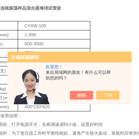
100连续振荡样品混合器海绵试管架
：
CYXW-100
in)
1-999
n)
500-3000
三种
mm)
±4
欢迎您！
支)
50
来自局域网的朋友！有什么可以帮
助您的吗？
6
g)
16
(mm)
300*140*50
mm)
400*230*420
器使用说明：
用前，打开电源开关，先将调速调到小值，设置好时间
器瓶时，为了使仪器工作时平衡性能好，避免产生较大振动，装瓶时应将所