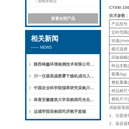
固相萃取仪
CYXW-
技术参数
查看全部产品
产品型号
定时范围(m
相关新闻
转速(r/mi
—— NEWS
模式选择
回旋振幅(
陕西铎鑫环境检测技术有限公司采购我司全自动液液萃取仪
样品支数(
载重(kg)
川一仪器高温喷雾干燥机成功入驻鄱阳职业学院，助力职业教育实训平台升级
整机重量(k
中国农业科学院烟草研究采购川一仪器喷雾干燥机
样品棉尺寸
整机尺寸(
恭喜安徽建筑大学采购我司光化学反应仪
涡旋振荡
运城学院采购我司厌氧手套箱
1、仪器使
2、装容