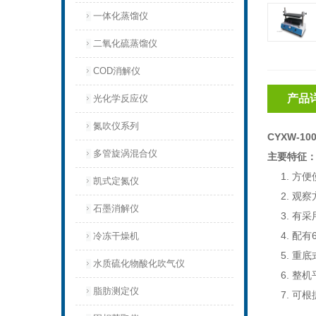
一体化蒸馏仪
二氧化硫蒸馏仪
COD消解仪
产品
光化学反应仪
氮吹仪系列
CYXW-
多管旋涡混合仪
主要特征
1.
方便
凯式定氮仪
2.
观察
石墨消解仪
3.
有采
4.
配有
冷冻干燥机
5.
重底
水质硫化物酸化吹气仪
6.
整机
脂肪测定仪
7.
可根