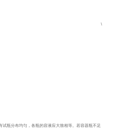
\
有试瓶分布均匀，各瓶的容液应大致相等。若容器瓶不足