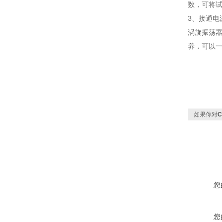
数，可将
3、接通
涡旋振荡
养，可以一
如果你对
您
您