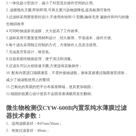
1.一体化超小型设计，减小了对层流台操作空间的占用。
2. 滤膜预先灭菌,即拆即用,可将主要污染物源降低,提高检测可靠性
3.过滤杯采用唇形密封设计,不使用夹钳和 O 型圈,确保无泄 漏操作和均匀的微
生物回收率
4.可同时抽滤多张滤膜，大大提高了工作效率。
5.滤杯采用可重复使用材料设计，经久耐用，节省成本，操作方便。
6.每个滤头采用独立控制的方式，方便操作人员灵活使用。
7.无油真空泵设计，噪音低。
8.仪器表面经镜面处理，便于清洁和消毒。
9.过滤头可以火焰快速灭菌,方便连续实验操作；
10. 配有内置进口隔膜液泵，不需外接抽滤瓶，液体直接通过隔膜液泵排除，
减少了抽滤瓶使用上的繁琐
11.已氧化的美观的把手分布基座两端，使其更加稳固；
12.稳固的低重心设计使其不会因溶液满载而发生翻倒。
微生物检测仪CYW-600B内置泵纯水薄膜过滤
器技术参数：
1、适用滤膜直径：Φ47mm/50mm；
2、有效过滤直径：40mm；