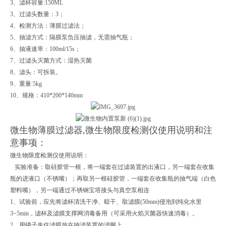
3、滤杯容量:150ML
3、过滤头数量：3；
4、检测方法：薄膜过滤法；
5、抽滤方式：隔膜泵负压抽滤，无需抽气瓶；
6、抽液速率：100ml/15s；
7、过滤头灭菌方式：湿热灭菌
8、滤头：可拆装。
9、重量:5kg
10、规格：410*200*140mm
微生物薄膜过滤器,微生物限度检测仪使用说明和注
意事项：
微生物限度检测仪使用说明：
实验准备：取硅胶管一根，将一端套在过滤装置的出液口，另一端套在收集
瓶的进液口（不锈嘴）；再取另一根硅胶管，一端套在收集瓶的抽气端（白色
塑料嘴），另一端通过不锈钢宝塔接头与真空泵相连
1、试验前，应先将滤杯清洗干净、晾干、取滤膜(50mm)侵泡到纯化水里
3~5min，滤杯及滤膜支撑网消毒备用（可采用火焰灭菌器快速消毒）。
2、用镊子夹住滤膜放在抽滤装置的滤网上。