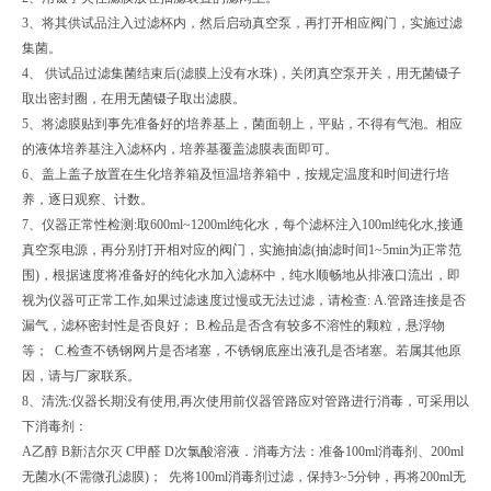
3、将其供试品注入过滤杯内，然后启动真空泵，再打开相应阀门，实施过滤
集菌。
4、 供试品过滤集菌结束后(滤膜上没有水珠)，关闭真空泵开关，用无菌镊子
取出密封圈，在用无菌镊子取出滤膜。
5、将滤膜贴到事先准备好的培养基上，菌面朝上，平贴，不得有气泡。相应
的液体培养基注入滤杯内，培养基覆盖滤膜表面即可。
6、盖上盖子放置在生化培养箱及恒温培养箱中，按规定温度和时间进行培
养，逐日观察、计数。
7、仪器正常性检测:取600ml~1200ml纯化水，每个滤杯注入100ml纯化水,接通
真空泵电源，再分别打开相对应的阀门，实施抽滤(抽滤时间1~5min为正常范
围)，根据速度将准备好的纯化水加入滤杯中，纯水顺畅地从排液口流出，即
视为仪器可正常工作,如果过滤速度过慢或无法过滤，请检查: A.管路连接是否
漏气，滤杯密封性是否良好； B.检品是否含有较多不溶性的颗粒，悬浮物
等； C.检查不锈钢网片是否堵塞，不锈钢底座出液孔是否堵塞。若属其他原
因，请与厂家联系。
8、清洗:仪器长期没有使用,再次使用前仪器管路应对管路进行消毒，可采用以
下消毒剂：
A乙醇 B新洁尔灭 C甲醛 D次氯酸溶液．消毒方法：准备100ml消毒剂、200ml
无菌水(不需微孔滤膜)； 先将100ml消毒剂过滤，保持3~5分钟，再将200ml无