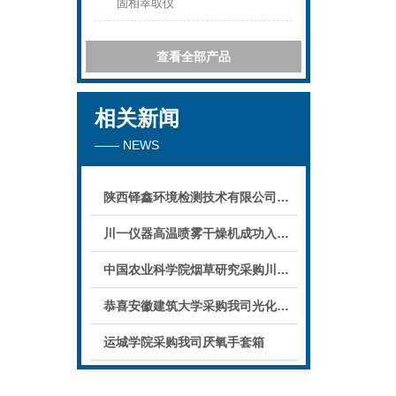
固相萃取仪
查看全部产品
相关新闻
—— NEWS
陕西铎鑫环境检测技术有限公司采购我司全自动液液萃取仪
川一仪器高温喷雾干燥机成功入驻鄱阳职业学院，助力职业教育实训平台升级
中国农业科学院烟草研究采购川一仪器喷雾干燥机
恭喜安徽建筑大学采购我司光化学反应仪
运城学院采购我司厌氧手套箱