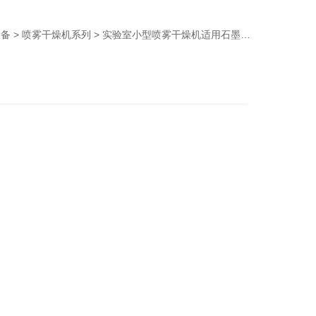
设备
>
喷雾干燥机系列
> 实验室小型喷雾干燥机适用石墨烯金属颗粒