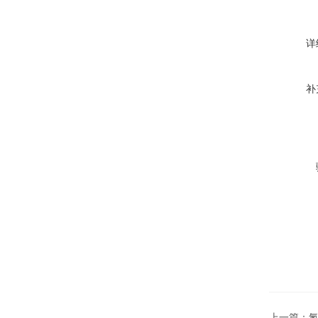
详
补
上一篇：
氮