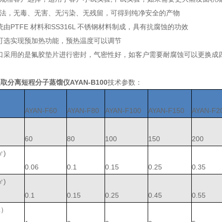
离法，无毒、无害、无污染、无残留，可得到纯净安全的产物
系统由PTFE 材料和SS316L 不锈钢材料制成，具有抗腐蚀的功效
罐可选实现预加热功能，预热温度可以调节
接口采用的是氟胶垫片进行密封，气密性好，如客户需要耐腐蚀可以更换成
取分离短程分子蒸馏仪AYAN-B100
技术参数：
AYAN-F60
AYAN-F80
AYAN-F100
AYAN-F150
AYAN-F2
60
80
100
150
200
㎡)
0.06
0.1
0.15
0.25
0.35
㎡)
0.1
0.15
0.25
0.45
0.55
L）