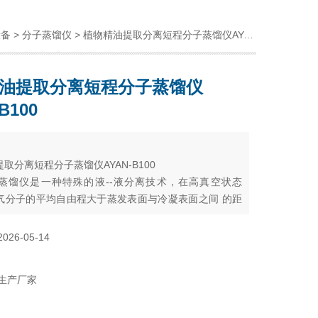
设备
>
分子蒸馏仪
> 植物精油提取分离短程分子蒸馏仪AYAN-B100
油提取分离短程分子蒸馏仪
B100
：
取分离短程分子蒸馏仪AYAN-B100
蒸馏仪是一种特殊的液--液分离技术，在高真空状态
气分子的平均自由程大于蒸发表面与冷凝表面之间 的距
可利用料液中各组分蒸发速率的差异，对液体 混合物进
2026-05-14
生产厂家