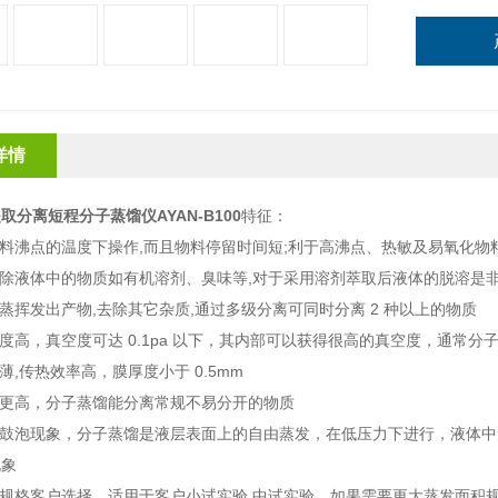
详情
取分离短程分子蒸馏仪AYAN-B100
特征：
物料沸点的温度下操作,而且物料停留时间短;利于高沸点、热敏及易氧化物
脱除液体中的物质如有机溶剂、臭味等,对于采用溶剂萃取后液体的脱溶是
择蒸挥发出产物,去除其它杂质,通过多级分离可同时分离 2 种以上的物质
空度高，真空度可达 0.1pa 以下，其内部可以获得很高的真空度，通
膜薄,传热效率高，膜厚度小于 0.5mm
度更高，分子蒸馏能分离常规不易分开的物质
腾鼓泡现象，分子蒸馏是液层表面上的自由蒸发，在低压力下进行，液体
现象
种规格客户选择，适用于客户小试实验,中试实验，如果需要更大蒸发面积