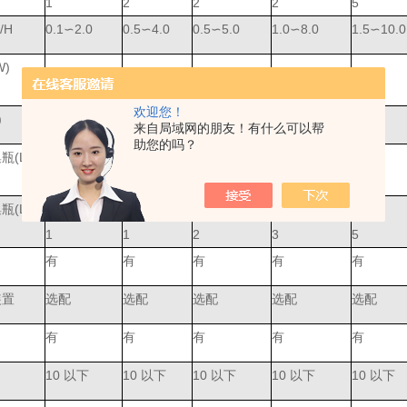
1
2
2
2
5
/H
0.1∽2.0
0.5∽4.0
0.5∽5.0
1.0∽8.0
1.5∽10.0
)
120
120
120
120
120
欢迎您！
)
≤450
≤450
≤450
≤450
≤450
来自局域网的朋友！有什么可以帮
助您的吗？
瓶(L）
1
1
2
3
5
瓶(L）
1
1
2
3
5
有
有
有
有
有
装置
选配
选配
选配
选配
选配
有
有
有
有
有
10 以下
10 以下
10 以下
10 以下
10 以下