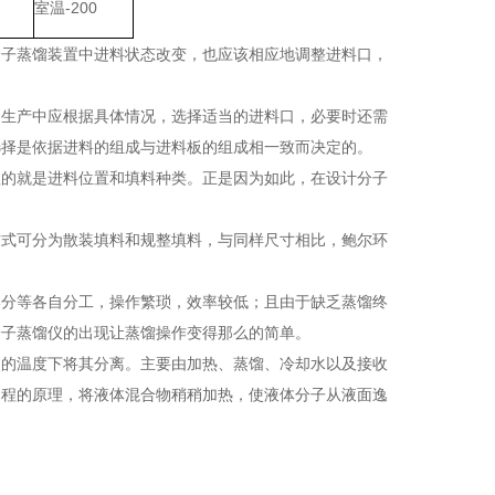
室温-200
分子蒸馏装置中进料状态改变，也应该相应地调整进料口，
。生产中应根据具体情况，选择适当的进料口，必要时还需
选择是依据进料的组成与进料板的组成相一致而决定的。
显的就是进料位置和填料种类。正是因为如此，在设计分子
方式可分为散装填料和规整填料，与同样尺寸相比，鲍尔环
部分等各自分工，操作繁琐，效率较低；且由于缺乏蒸馏终
分子蒸馏仪的出现让蒸馏操作变得那么的简单。
点的温度下将其分离。主要由加热、蒸馏、冷却水以及接收
由程的原理，将液体混合物稍稍加热，使液体分子从液面逸