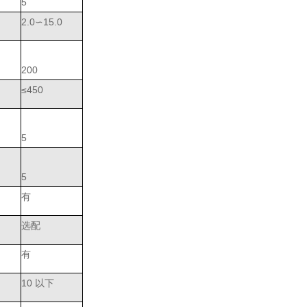
5
2.0∽15.0
200
≤450
5
5
有
选配
有
10 以下