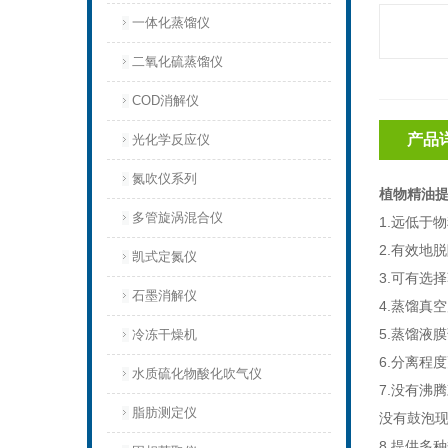
一体化蒸馏仪
二氧化硫蒸馏仪
COD消解仪
产品
光化学反应仪
氮吹仪系列
植物精油提
多管旋涡混合仪
1.远低于
2.有效地
凯式定氮仪
3.可有选
石墨消解仪
4.蒸馏真
5.蒸馏液
冷冻干燥机
6.分离程
水质硫化物酸化吹气仪
7.没有沸
脂肪测定仪
没有鼓泡
8.提供多