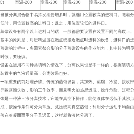
C)
室温-200
室温-200
室温-200
室温-200
室温-200
，当被分离混合物中易挥发组份增多时，就选用位置较高的进料口。随着
降低时，用位置较高的进料口；反之，用位置较低的进料口。
子蒸馏设备有两个以上进料口的话，一般都需要设置在装置不同的高度上
。基本的原则是，对进料温度在泡点或接近泡点时进料的设备，进料口的
子蒸馏的过程中，多因素都会影响分子蒸馏设备的作业能力，其中较为明
的时候，要谨慎。
馏设备在运用不同种类填料的情况下，分离效果也是不一样的，根据装填
馏装置中的气液通量高，分离效果也好。
是一项重要的前处理步骤。传统的蒸馏设备，其加热、蒸馏、冷凝、接收
常导致蒸馏失败，影响工作效率，而且明火加热易爆瓶，操作危险。短程
蒸馏是一种液－液分离技术，它能在真空下操作，能使液体在远低于其沸
组成，按操作条件可分为常压、减压或高真空蒸馏；利用分子运动平均自
子落在冷凝面而重分子又返回，这样就将液体分离了。