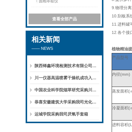
固相萃取仪
9.物理分
10.刮板
查看全部产品
11.进料
12.各个
相关新闻
—— NEWS
植物精油提
产品型号
陕西铎鑫环境检测技术有限公司采购我司全自动液液萃取仪
内径(mm)
川一仪器高温喷雾干燥机成功入驻鄱阳职业学院，助力职业教育实训平台升级
中国农业科学院烟草研究采购川一仪器喷雾干燥机
蒸发面积(
恭喜安徽建筑大学采购我司光化学反应仪
冷凝面积(
运城学院采购我司厌氧手套箱
进料容积(