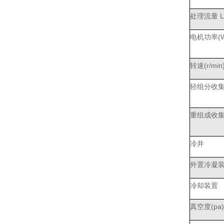
处理流量 L
电机功率(W
转速(r/min
轻组分收集
重组成收集
冷井
外置冷凝
冷却装置
真空度(pa)