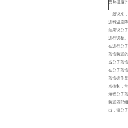
受热温度(°
一般说来
进料温度
如果说分
进行调整
在进行分
蒸馏装置
当分子蒸
在分子蒸
蒸馏操作
点控制，
短程分子
装置四部
出，轻分