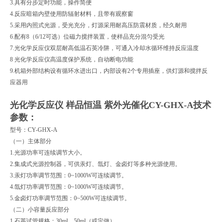
3.
具有分步定时功能，操作简便
4.
反应暗箱内壁使用防辐射材料，且带有观察窗
5.
采用内照式光源，受光充分，灯源采用耐高压防震材质，经久耐用
6.
配有
8
（
6/12
可选）位磁力搅拌装置，使样品充分混匀受光
7.
光化学反应仪双层耐高低温石英冷阱，可通入冷却水循环维持反应温度
8
光化学反应仪高温度保护系统，自动断电功能
9.
机箱外部结构设有循环水进出口，内部设有
2
个专用插座，供灯源和搅拌反
应器用
光化学反应仪 样品恒温 紫外光催化CY-GHX-A
技术
参数：
型号：
CY-GHX-A
（一）主体部分
1.光源功率可连续调节大小。
2.集成式光源控制器，可供汞灯、氙灯、金卤灯等多种光源使用。
3.汞灯功率调节范围：0~1000W可连续调节。
4.氙灯功率调节范围：0~1000W可连续调节。
5.金卤灯功率调节范围：0~500W可连续调节。
（二）小容量反应部分
1.石英试管规格：30ml、50ml（或定做）。