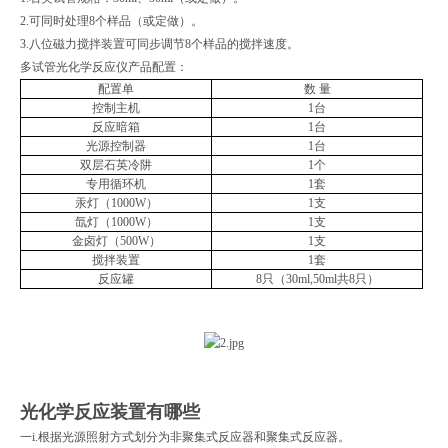
2.可同时处理8个样品（或定做）。
3.八位磁力搅拌装置可同步调节8个样品的搅拌速度。
多试管光化学反应仪产品配置：
配置单
数
量
控制主机
1台
反应暗箱
1台
光源控制器
1台
双层石英冷阱
1个
专用循环机
1套
汞灯（1000W）
1支
氙灯（1000W）
1支
金卤灯（500W）
1支
搅拌装置
1套
反应罐
8
只（30ml,50ml
共
8只）
光化学反应装置有哪些
一i.根据光源照射方式划分为非聚集式反应器和聚集式反应器。