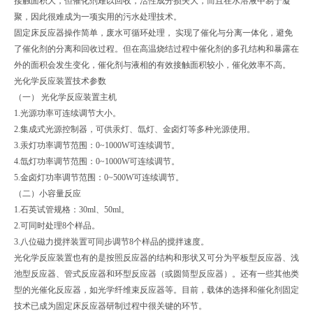
接触面积大，但催化剂难以回收，活性成分损失大，而且在水溶液中易于凝
聚，因此很难成为一项实用的污水处理技术。
固定床反应器操作简单，废水可循环处理， 实现了催化与分离一体化，避免
了催化剂的分离和回收过程。但在高温烧结过程中催化剂的多孔结构和暴露在
外的面积会发生变化，催化剂与液相的有效接触面积较小，催化效率不高。
光化学反应装置技术参数
（一） 光化学反应装置主机
1.光源功率可连续调节大小。
2.集成式光源控制器，可供汞灯、氙灯、金卤灯等多种光源使用。
3.汞灯功率调节范围：0~1000W可连续调节。
4.氙灯功率调节范围：0~1000W可连续调节。
5.金卤灯功率调节范围：0~500W可连续调节。
（二）小容量反应
1.石英试管规格：30ml、50ml。
2.可同时处理8个样品。
3.八位磁力搅拌装置可同步调节8个样品的搅拌速度。
光化学反应装置也有的是按照反应器的结构和形状又可分为平板型反应器、浅
池型反应器、管式反应器和环型反应器（或圆筒型反应器）。还有一些其他类
型的光催化反应器，如光学纤维束反应器等。目前，载体的选择和催化剂固定
技术已成为固定床反应器研制过程中很关键的环节。