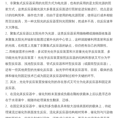
1、非聚集式反应器采用的光照方式为电光源，也有的采用的是太阳光源的照
射方式，这类反应器额光源大多垂直反应面进行照射促进实验进行。优点是设
计的结构简单、操作也方便，但由于是使用的电光源照射，使得运行成本相较
而言比较高，另一种太阳光的反应器受到光照限制，然成本不高，但反应速率
大大降低。
2、聚集式反应器以太阳光作为光源，这类反应器采用抛物槽或抛物面收集器
来聚集太阳光并辐射在能透过紫外光的中心管上，这样就能够利用直射和反射
的光线，在程度上克服了非聚集式反应器的缺点，但仍然有自己的局限性。
二.而根据需求分种类：多试管光化学反应装置和大容量光化学反应装置、多
功能光化学反应装置！ 光化学反应装置按照反应器的结构和形状又可分为平
板型反应器、浅池型反应器、管式反应器和环型反应器（或圆筒型反应器）。
还有一些其他类型的光催化反应器，如光学纤维束反应器等。目前，载体的选
择和催化剂固定技术已成为固定床反应器研制过程中关键的环节。
三. 其次，光化学反应装置按催化剂的存在形式又可分为化床反应器和固定床
反应器。
1、在流化床反应器中，催化剂粉末直接或负载在颗粒状载体上后以悬浮态存
在于水溶液中，能随待处理液发生翻滚、迁移。
2、在固定床反应器中，催化剂多负载在具有较大连续表面积的载体上，待处
理液流过催化剂表面发生反应。流化床反应器结构相对简单，催化剂与污染物