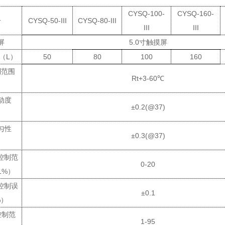
CYSQ
-100-
CYSQ
-160-
号
CYSQ
-50-III
CYSQ
-80-III
III
III
屏
5.0
寸触摸屏
（
L
）
50
80
100
160
制范围
Rt+3-60
℃
）
动度
±
0.2(@37)
）
匀性
±
0.3(@37)
）
控制范
0-20
L%
）
控制误
±
0.1
%
）
控制范
1-95