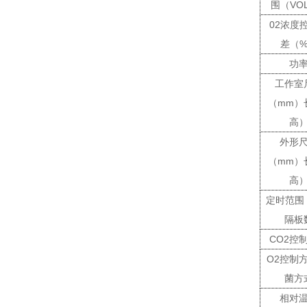
围（
VO
02
浓度
差（
功
工作室
（
mm
）
高
外形
（
mm
）
高
定时范围
隔板
CO2
控
O2
控制
菌方
相对