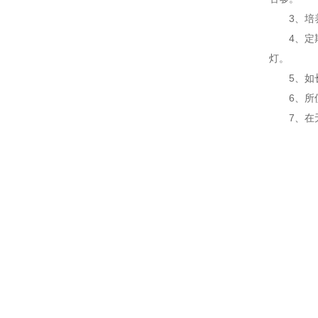
3、培养
4、定期
灯。
5、如长
6、所使用
7、在无