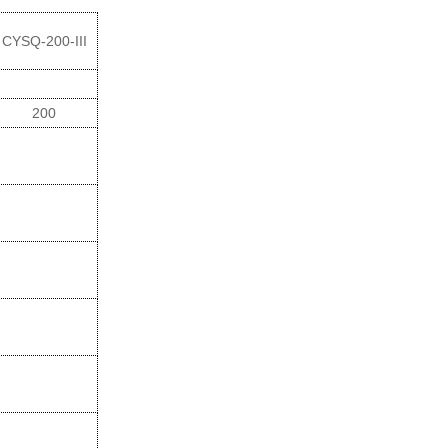
CYSQ
-200-III
200