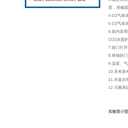
度，准
4.O2气
5.O2气
6.箱内采
CO2浓
7.箱门
8.单独
9.温度
10.具有
11.水盘
12.灭菌
实验室小