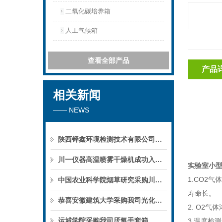
二氧化碳培养箱
人工气候箱
查看全部产品
产品
相关新闻
—— NEWS
陕西铎鑫环境检测技术有限公司采购我司全自动液液萃取仪
川一仪器高温喷雾干燥机成功入驻鄱阳职业学院，助力职业教育实训平台升级
实验室小
1.CO2
中国农业科学院烟草研究采购川一仪器喷雾干燥机
寿命长
恭喜安徽建筑大学采购我司光化学反应仪
2. O
运城学院采购我司厌氧手套箱
3.温度检