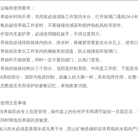
箱运输和使用要求：
箱长时间不用，关闭前必须清除工作室内水分，打开玻璃门通风24小
化碳培养箱工作室时，不要碰撞传感器和搅拌电机风轮等部件。
室内支架护罩，必须使用随机扳手，不得过度用力。
箱前必须排除箱体内的水。排水时，将橡胶管紧套在出水孔上，使管口
箱前应拿出工作室内的搁板和加湿盘，防止碰撞损坏玻璃门。
箱时不能倒置，同时一定不要抬箱门，以免门变形。
箱的箱体结构分三个部分，顶部是控制系统、中间是工作腔、下面是存
系统部分：顶部为电器控制，就像人的大脑一样，具有指挥作用，在整
状态数据丢失而保护的参数记忆，来电恢复功能。
箱使用注意事项
培养箱应由专人负责管理，操作盘上的任何开关和调节旋扭一旦固定后，不
，同时降低培养箱的灵敏度。
入的水必须是蒸馏水或无离子水，防止矿物质储积在培养箱的水箱内产