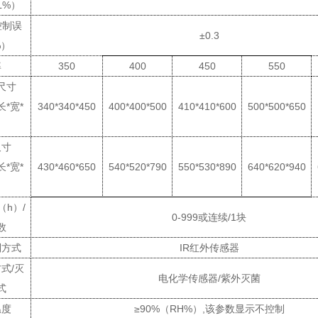
L%
）
控制误
±0.
3
%
）
率
350
400
450
550
尺寸
长
*
宽
*
340*340*450
400*400*500
410*410*600
500*500*650
）
尺寸
长
*
宽
*
430*460*650
540*520*790
550*530*890
640*620*940
）
（
h
）
/
0-999
或连续
/1
块
数
制方式
IR
红外传感器
方式
/
灭
电化学传感器
/
紫外
灭菌
式
温度
≥
90%
（
RH%
）
,
该参数显示不控制