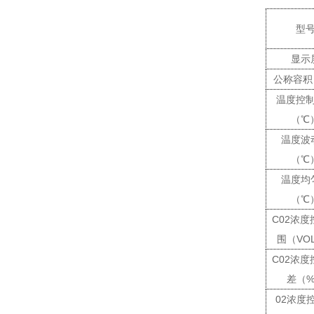
型
显示
公称容积
温度控
（℃
温度波
（
℃
温度均
（
℃
C02
浓度
围（
VO
C02
浓度
差（
02
浓度