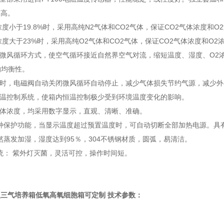
确度高。
体浓度小于19.8%时，采用高纯N2气体和CO2气体，保证CO2气体浓度
体浓度大于23%时，采用高纯O2气体和CO2气体，保证CO2气体浓度和O
用微风循环方式，使空气循环接近自然界空气对流，缩短温度、湿度、O2
度的均衡性。
打开时，电磁阀自动关闭微风循环自动停止，减少气体损失节约气源，减
的门温控制系统，使箱内恒温控制极少受到环境温度变化的影响。
、气体浓度，均采用数字显示，直观、清晰、准确。
多种保护功能，当显示温度超过预置温度时，可自动切断全部加热电源。
自然蒸发加湿，湿度达到95％，304不锈钢材质，圆弧，易清洁。
系统： 紫外灯灭菌，灵活可控，操作时间短。
型三气培养箱低氧高氧细胞箱可定制
技术参数：