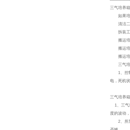
三气培养
如果培养
清洁二氧
拆装工作
搬运培养
搬运培养
搬运培养
三气培养
1、控制
电，死机
三气培养
1、三气
度的波动
2、所加
否够。