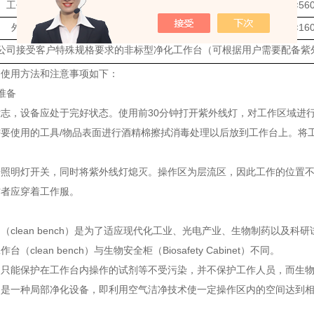
工作区尺寸
870×580×56
外形尺寸
1010×600×16
公司接受客户特殊规格要求的非标型净化工作台（可根据用户需要配备紫
台使用方法和注意事项如下：
准备
志，设备应处于完好状态。使用前30分钟打开紫外线灯，对工作区域进
需要使用的工具/物品表面进行酒精棉擦拭消毒处理以后放到工作台上。将
开照明灯开关，同时将紫外线灯熄灭。操作区为层流区，因此工作的位置
作者应穿着工作服。
台
（clean bench）是为了适应现代化工业、光电产业、生物制药以及
（clean bench）与生物安全柜（Biosafety Cabinet）不同。
台只能保护在工作台内操作的试剂等不受污染，并不保护工作人员，而生
台是一种局部净化设备，即利用空气洁净技术使一定操作区内的空间达到