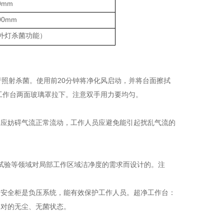
0mm
00mm
外灯杀菌功能）
行照射杀菌。使用前20分钟将净化风启动，并将台面擦拭
工作台两面玻璃罩拉下。注意双手用力要均匀。
不应妨碍气流正常流动，工作人员应避免能引起扰乱气流的
科研试验等领域对局部工作区域洁净度的需求而设计的。注
物安全柜是负压系统，能有效保护工作人员。超净工作台：
相对的无尘、无菌状态。