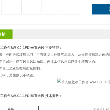
详情
作台SW-CJ-1FD 垂直送风
主要特征：
形，准闭合式玻璃风门，可有效防止外部气流渗入，及操作异味对人体的
作台采用可调节风量风级系统，保证工作风速始终处于理想状态。
作台
LED
液晶控制面板控制。
轧钢，桌面敷设不锈钢。
作台SW-CJ-1FD 垂直送风
技术参数：
参数
S
W-CJ-
1
F