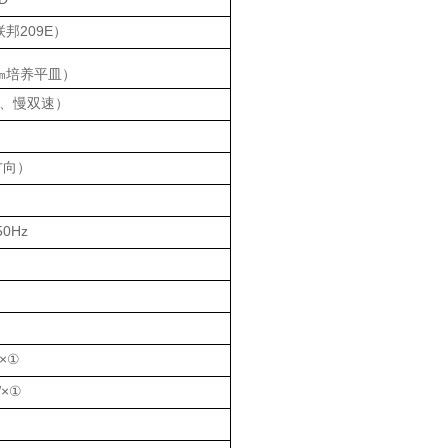
联邦209E）
0㎜培养平皿）
s(快、慢双速）
z方向）
50Hz
8×①
W×①