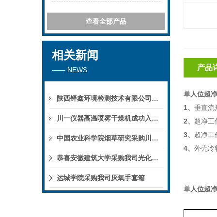
查看全部产品
相关新闻
产品
—— NEWS
单人位超净工
陕西铎鑫环境检测技术有限公司采购我司全自动液液萃取仪
1
、
垂直流
川一仪器高温喷雾干燥机成功入驻鄱阳职业学院，助力职业教育实训平台升级
2
、
超净工
3
、
超净工
中国农业科学院烟草研究采购川一仪器喷雾干燥机
4
、
外壳冷
恭喜安徽建筑大学采购我司光化学反应仪
运城学院采购我司厌氧手套箱
单人位超净工