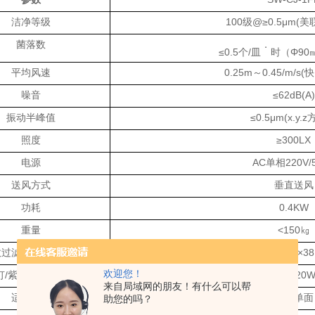
洁净等级
100级@≥0.5μm(美
菌落数
．
≤0.5个/皿
时（
Φ9
平均风速
0.25m～0.45/m/
噪音
≤62dB(A)
振动半峰值
≤0.5μm(x.y.
照度
≥300LX
电源
AC单相220V/
送风方式
垂直送风
功耗
0.4KW
重量
<150㎏
效过滤器规格及数量
865×
540
×3
欢迎您！
灯
/紫外灯规格及数量
20W×①/20
来自局域网的朋友！有什么可以帮
适用人数
单人单面
助您的吗？