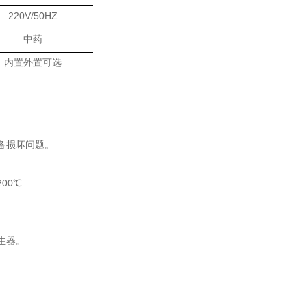
220V/50HZ
中药
内置外置可选
备损坏问题。
00℃
生器。