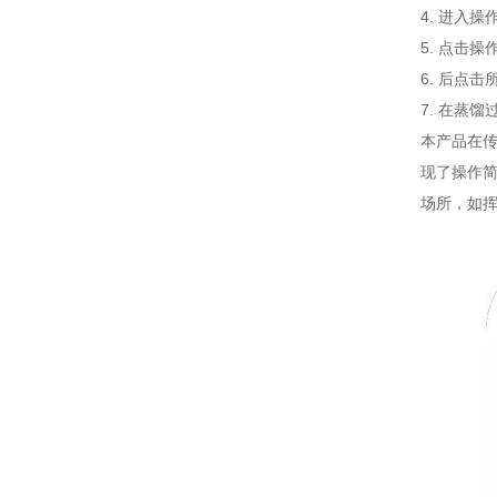
4. 进入
5. 点击
6. 后点
7. 在蒸
本产品在
现了操作
场所，如