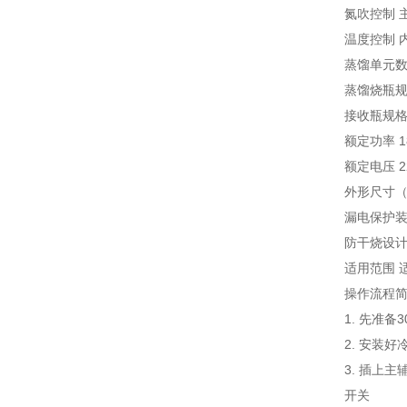
氮吹控制 
温度控制 
蒸馏单元数
蒸馏烧瓶规格
接收瓶规格 
额定功率 1
额定电压 22
外形尺寸（mm
漏电保护装
防干烧设计
适用范围 
操作流程
1. 先准
2. 安装
3. 插上
开关