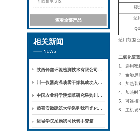
固相萃取仪
额
适
查看全部产品
冷
适用范围 
相关新闻
—— NEWS
二氧化硫蒸
1、选用
陕西铎鑫环境检测技术有限公司采购我司全自动液液萃取仪
2、全触屏
川一仪器高温喷雾干燥机成功入驻鄱阳职业学院，助力职业教育实训平台升级
3、加热装
4、加热时
中国农业科学院烟草研究采购川一仪器喷雾干燥机
5、可连接
恭喜安徽建筑大学采购我司光化学反应仪
6、主机
运城学院采购我司厌氧手套箱