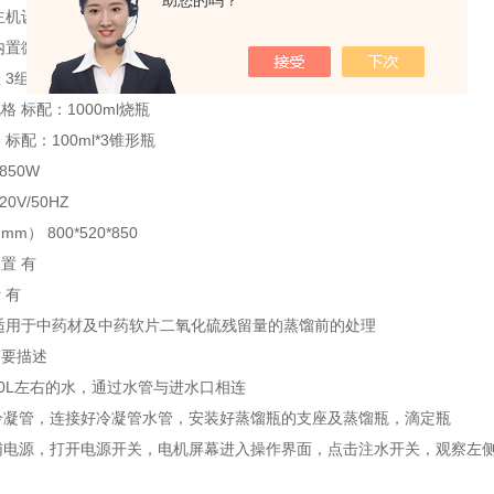
助您的吗？
主机设有氮气总接口，单孔的氮气流量可通过流量计单独控制（选配）
内置微沸加热控制系统，温度控制范围可到200℃
 3组
 标配：1000ml烧瓶
标配：100ml*3锥形瓶
850W
0V/50HZ
） 800*520*850
置 有
 有
适用于中药材及中药软片二氧化硫残留量的蒸馏前的处理
简要描述
备30L左右的水，通过水管与进水口相连
好冷凝管，连接好冷凝管水管，安装好蒸馏瓶的支座及蒸馏瓶，滴定瓶
主辅电源，打开电源开关，电机屏幕进入操作界面，点击注水开关，观察左