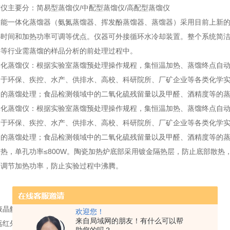
仪主要分：简易型蒸馏仪/中配型蒸馏仪/高配型蒸馏仪
功能一体化蒸馏器（氨氮蒸馏器、挥发酚蒸馏器、蒸馏器）采用目前上新
热时间和加热功率可调等优点。仪器可外接循环水冷却装置。整个系统简
料等行业需蒸馏的样品分析的前处理过程中。
体化蒸馏仪：根据实验室蒸馏预处理操作规程，集恒温加热、蒸馏终点自
用于环保、疾控、水产、供排水、高校、科研院所、厂矿企业等各类化学
目的蒸馏处理；食品检测领域中的二氧化硫残留量以及甲醛、酒精度等的
体化蒸馏仪：根据实验室蒸馏预处理操作规程，集恒温加热、蒸馏终点自
用于环保、疾控、水产、供排水、高校、科研院所、厂矿企业等各类化学
目的蒸馏处理；食品检测领域中的二氧化硫残留量以及甲醛、酒精度等的
热，单孔功率≤800W。陶瓷加热炉底部采用镀金隔热层，防止底部散热
动调节加热功率，防止实验过程中沸腾。
：
液晶触摸屏
欢迎您！
来自局域网的朋友！有什么可以帮
远红外陶瓷加热（无明火加热，功耗小效率高）