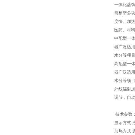
一
体化蒸馏
简易型多
度快、加
医药、材
中配型一
器广泛适
水分等项
高配型一
器广泛适
水分等项
外线辐射加
调节，自
技术参数
显示方式 
加热方式 