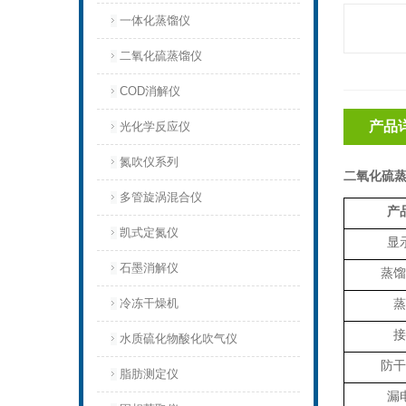
一体化蒸馏仪
二氧化硫蒸馏仪
COD消解仪
产品
光化学反应仪
氮吹仪系列
二氧化硫蒸
多管旋涡混合仪
产
凯式定氮仪
显
石墨消解仪
蒸馏
冷冻干燥机
蒸
接
水质硫化物酸化吹气仪
防干
脂肪测定仪
漏