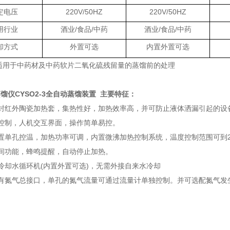
定电压
220V/50HZ
220V/50HZ
用行业
酒业
/食品/中药
酒业
/食品/中药
却方式
外置可选
内置外置可选
适用于中药材及中药软片二氧化硫残留量的蒸馏前的处理
馏仪CYSO2-3全自动蒸馏装置
主要特征：
密封红外陶瓷加热套，集热性好，加热效率高，并可防止液体洒漏引起的设
控制，人机交互界面，操作简单易控。
置单孔控温，加热功率可调，内置微沸加热控制系统，温度控制范围可到2
间功能，蜂鸣提醒，自动停止加热。
冷却水循环机(内置外置可选)，无需外接自来水冷却
设有氮气总接口，单孔的氮气流量可通过流量计单独控制。并可选配氮气发