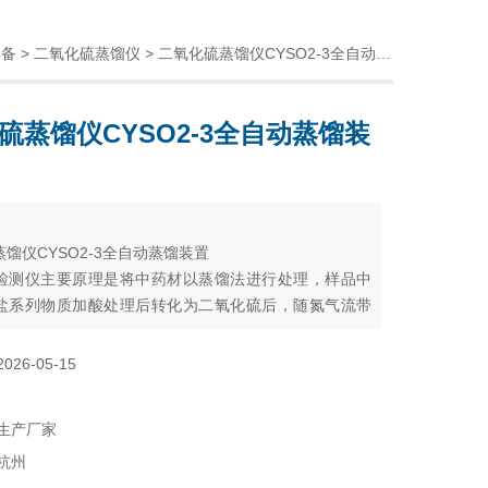
设备
>
二氧化硫蒸馏仪
> 二氧化硫蒸馏仪CYSO2-3全自动蒸馏装置
硫蒸馏仪CYSO2-3全自动蒸馏装
：
馏仪CYSO2-3全自动蒸馏装置
检测仪主要原理是将中药材以蒸馏法进行处理，样品中
盐系列物质加酸处理后转化为二氧化硫后，随氮气流带
双氧水的吸收瓶中，双氧水将其氧化为硫酸根离子，采
定法测定，计算药材及饮片中的二氧化硫残留量。
2026-05-15
生产厂家
杭州