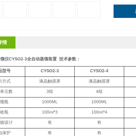
详情
馏仪CYSO2-3全自动蒸馏装置
技术参数：
品型号
CYSO2-3
CYSO2-4
示方式
液晶触摸屏
液晶触摸屏
单元数
3组
4组
馏瓶
1000ML
1000ML
收瓶
100ml*3
100ml*4
烧设计
有
有
电保护
有
有