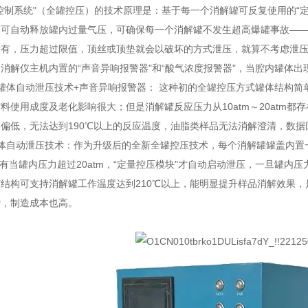
控制系统"（全罐控压）的技术原理是：基于每一个消解罐可反复使用的“定
体可自动释放罐内过量气压，可确保每一个消解罐不发生超高爆罐事故—
没有，压力超过限值，顶丝或顶垫就会以破坏的方式泄压，就算不考虑泄
消解仪主机内置的“声音异响报警器"和“酸气浓度报警器"，当腔内罐体
罐体自动泄压技术+声音异响报警器： 这种初的全罐控压方式罐体结构
料使用成度及老化影响很大；但是消解罐反应压力从10atm～20atm都
偏低，无法达到190℃以上的反应温度，油脂类样品无法消解澄清，数据
体自动泄压技术：作为升级后的全新全罐控压技术，每个消解罐罐盖内置一
，只有当罐内压力超过20atm，“定量控压模块"才自动启动泄压，一旦罐内压
结构可支持消解罐工作温度达到210℃以上，能明显提升样品消解效果
杂，制造成本也高。