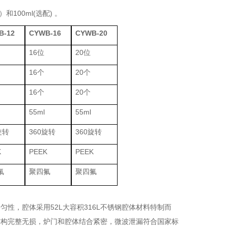
100ml(选配) 。
B-12
CYWB-16
CYWB-20
16位
20位
16个
20个
16个
20个
55ml
55ml
旋转
360旋转
360旋转
K
PEEK
PEEK
氟
聚四氟
聚四氟
性，腔体采用52L大容积316L不锈钢腔体材料特制而
结构完整无损，炉门和腔体结合紧密，微波泄漏符合国家标