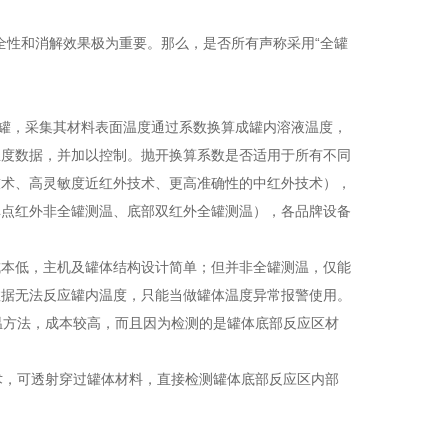
安全性和消解效果极为重要。那么，是否所有声称采用“全罐
解罐，采集其材料表面温度通过系数换算成罐内溶液温度，
温度数据，并加以控制。抛开换算系数是否适用于所有不同
技术、高灵敏度近红外技术、更高准确性的中红外技术），
单点红外非全罐测温、底部双红外全罐测温），各品牌设备
成本低，主机及罐体结构设计简单；但并非全罐测温，仅能
数据无法反应罐内温度，只能当做罐体温度异常报警使用。
温方法，成本较高，而且因为检测的是罐体底部反应区材
术，可透射穿过罐体材料，直接检测罐体底部反应区内部