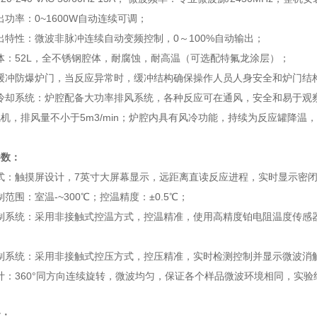
输出功率：0~1600W自动连续可调；
输出特性：微波非脉冲连续自动变频控制，0～100%自动输出；
腔体：52L，全不锈钢腔体，耐腐蚀，耐高温（可选配特氟龙涂层）；
式缓冲防爆炉门，当反应异常时，缓冲结构确保操作人员人身安全和炉门结
和冷却系统：炉腔配备大功率排风系统，各种反应可在通风，安全和易于
机，排风量不小于5m3/min；炉腔内具有风冷功能，持续为反应罐降温
参数：
方式：触摸屏设计，7英寸大屏幕显示，远距离直读反应进程，实时显示密
制范围：室温-~300℃；控温精度：±0.5℃；
控制系统：采用非接触式控温方式，控温精准，使用高精度铂电阻温度传
控制系统：采用非接触式控压方式，控压精准，实时检测控制并显示微波消
设计：360°同方向连续旋转，微波均匀，保证各个样品微波环境相同，实
数：