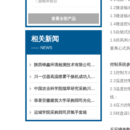
固相萃取仪
1.2微波
1.3微波
查看全部产品
1.4微波
1.5自锁
相关新闻
1.6排风
—— NEWS
量离心式风
控制系统
陕西铎鑫环境检测技术有限公司采购我司全自动液液萃取仪
2.1控制
川一仪器高温喷雾干燥机成功入驻鄱阳职业学院，助力职业教育实训平台升级
2.2温度控
中国农业科学院烟草研究采购川一仪器喷雾干燥机
2.3温度
线；
恭喜安徽建筑大学采购我司光化学反应仪
2.4压力
运城学院采购我司厌氧手套箱
2.5转盘
反应罐参