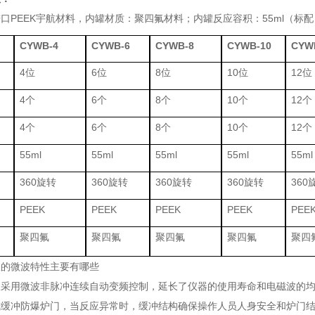
进口
PEEK宇航材料，内罐材质：聚四氟材料；内罐反应容积：55ml（标配）和
CYWB-4
CYWB-6
CYWB-8
CYWB-10
CYW
4位
6位
8位
10位
12位
4个
6个
8个
10个
12个
4个
6个
8个
10个
12个
55ml
55ml
55ml
55ml
55ml
360旋转
360旋转
360旋转
360旋转
360
PEEK
PEEK
PEEK
PEEK
PEE
聚四氟
聚四氟
聚四氟
聚四氟
聚四
仪的微波特性主要有哪些
采用微波非脉冲连续自动变频控制，延长了仪器的使用寿命和电磁波的均匀
式缓冲防爆炉门，当反应异常时，缓冲结构确保操作人员人身安全和炉门