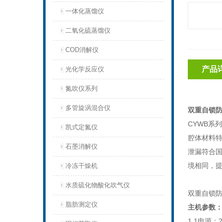
一体化蒸馏仪
二氧化硫蒸馏仪
COD消解仪
产品
光化学反应仪
氮吹仪系列
多管旋涡混合仪
双重自锁
CYWB系
凯式定氮仪
腔体材料
石墨消解仪
泄漏符合国
境相同，
冷冻干燥机
水质硫化物酸化吹气仪
双重自锁防
脂肪测定仪
主机参数
1.1电源：