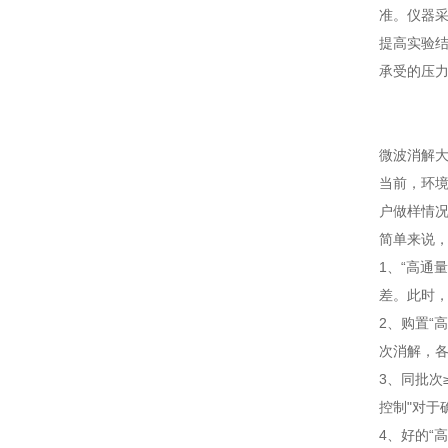
准。仪器采
提高实验
承受的压
微波消解
当前，环境
户做样情况
简单来说
1、“高通
差。此时，
2、购置“
次消解，各
3、同批次
控制"对于
4、好的“