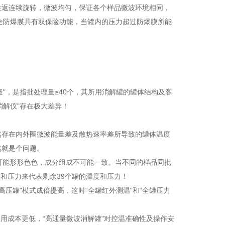
往返连续旋转，微波均匀，保证各个样品微波环境相同，
全防爆膜具有双保险功能，当罐内的压力超过防爆膜所能
"，是指批处理量≥40个，其所用消解罐的罐体结构及客
消解仪"存在极大差异！
必然存在内外圈微波能量差及散热速率差所导致的罐体温度
然就是个问题。
品可能形形色色，成分组成不可能一致。当不同的样品同批
和压力来代表剩余39个罐的温度和压力！
高压罐"模式成倍提高，这时“全罐红外测温"和“全罐压力
使用成本更低，“高通量微波消解罐"对控温准确性及操作安