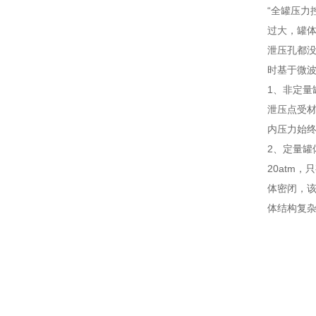
“全罐压力
过大，罐
泄压孔都
时基于微波
1、非定量
泄压点受材
内压力始终
2、定量罐
20atm
体密闭，该
体结构复