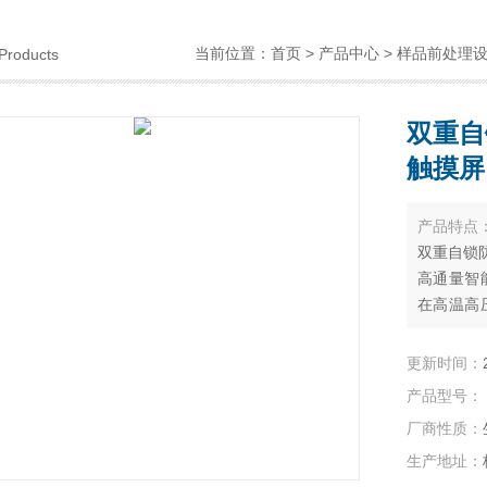
当前位置：
首页
>
产品中心
>
样品前处理
Products
双重自
触摸屏
产品特点
双重自锁
高通量智
在高温高
快速，安
护、疾病
更新时间：
产品型号：
厂商性质：
生产地址：