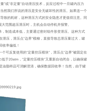
量"或“非定量"自动泄压技术，反应过程中一旦罐内压力
—当然我们所说的泄压是安全无破坏性的泄压。如果连一个
压导致的耗材，这种泄压方式的安全隐患才更值得注意。同
出现大范围超压泄压时，主机会自动停机并报警。
简单，制造成本低，主要通过密封组件形变泄压。这种方式
存在泄压，泄压点“边界"模糊，直接导致总泄压量过大，罐
回收率偏低！
个可反复使用的“定量控压模块"，泄压点“边界"被固定在
力低于20atm，“定量控压模块"又重新自动闭合，以确保罐
，是油脂样品可消解澄清，确保数据回收率！当然，由于罐