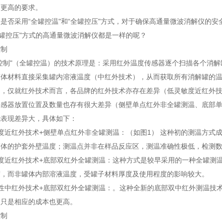
了更高的要求。
是否采用“全罐控温"和“全罐控压"方式，对于确保高通量微波消解仪的
全罐控压"方式的高通量微波消解仪都是一样的呢？
控制
控制"（全罐控温）的技术原理是：采用红外温度传感器逐个扫描各个消
罐体材料直接采集罐内溶液温度（中红外技术），从而获取所有消解罐的
品，仅就红外技术而言，各品牌的红外技术亦存在差异（低灵敏度近红外
传感器放置位置及数量也存有很大差异（侧壁单点红外非全罐测温、底部
能表现差异大，具体如下：
度近红外技术+侧壁单点红外非全罐测温：（如图1） 这种初的测温方式
罐体的护套外壁温度；测温点并非在样品反应区，测温准确性极低，检测
敏度近红外技术+底部双红外全罐测温：这种方式是较早采用的一种全罐测
度，而非罐体内部溶液温度，受罐子材料厚度及使用程度的影响较大。
确性中红外技术+底部双红外全罐测温：。这种全新的底部双中红外测温技
，只是相应的成本也更高。
控制