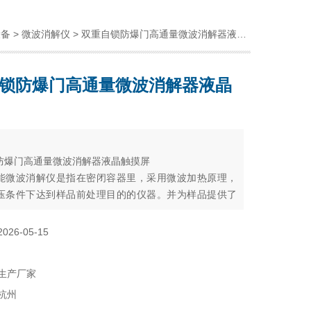
设备
>
微波消解仪
> 双重自锁防爆门高通量微波消解器液晶触摸屏
锁防爆门高通量微波消解器液晶
：
防爆门高通量微波消解器液晶触摸屏
能微波消解仪是指在密闭容器里，采用微波加热原理，
压条件下达到样品前处理目的的仪器。并为样品提供了
全，自动化的解决方案仪器，广泛应用于食品、环境保
控制、质量监督、商品检验、科研院所等领域。
2026-05-15
生产厂家
杭州