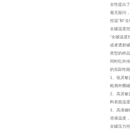
全性提出
毫无疑问，
控温"和“
全罐温度
“全罐温度
或者透射
类型的样
同时红外
的实际性
1、低灵敏
检测外圈
2、高灵
料表面温
3、高准
溶液温度
全罐压力