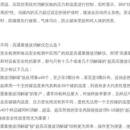
用温、压双控系统对消解实验的压力和温度进行控制，实时显示。360°
结果的*性。当罐内的压力超过设定的保护值时，微波会自动停止加热。安
力时，防爆膜先行破裂，气体泻出，防止罐体受损和对人体的伤害。
大不同：高通量微波消解仪怎么选？
安全检测和食品安全检测中应用广的就是高通量微波消解仪。所谓“高通量
和对设备安全性的要求，都与只有十几个或者几个消解罐的“超高压微波
，至少有以下几点：
量微波消解罐"批处理量≥40个，至少呈2圈分布，甚至是3圈分布。这就
如果用一个主控罐温度来代表剩余39个罐的温度，到底有多大代表性显
高通量微波消解罐"的客户，通常待检样品量大，对做样效率要求，且样
反应罐罐内温度、压力变化情况有所不同，显然无法用一个主控罐的温度
≥40个样品罐同时消解，超温、超压所致的安全风险较批处理6-16罐的“超
确保安全性就变得尤为重要！
高通量微波消解罐"较“超高压微波消解罐"结构更为简单，操作更为便捷，