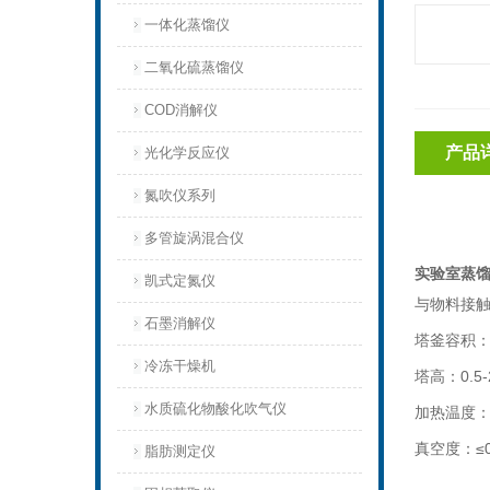
一体化蒸馏仪
二氧化硫蒸馏仪
COD消解仪
产品
光化学反应仪
氮吹仪系列
多管旋涡混合仪
实验室蒸馏
凯式定氮仪
与物料接
石墨消解仪
塔釜容积
冷冻干燥机
塔高：
0.5
水质硫化物酸化吹气仪
加热温度
真空度：
≤
脂肪测定仪