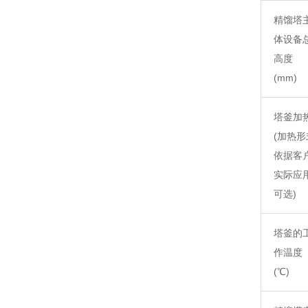
精馏塔
体设备
高度
(mm)
塔釜加
(加热形
依据客
实际应
可选)
塔釜的
作温度
(℃)