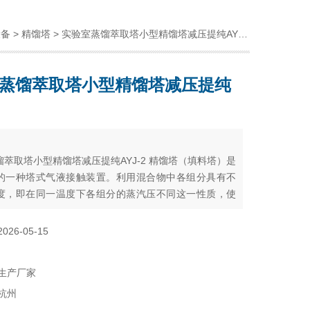
设备
>
精馏塔
> 实验室蒸馏萃取塔小型精馏塔减压提纯AYJ-2
蒸馏萃取塔小型精馏塔减压提纯
：
萃取塔小型精馏塔减压提纯AYJ-2 精馏塔（填料塔）是
的一种塔式气液接触装置。利用混合物中各组分具有不
度，即在同一温度下各组分的蒸汽压不同这一性质，使
轻组分(低沸物)转移到气相中，而气相中的重组分(高沸
转移到液相中，从而实现分离的目的。精馏塔也是实验室
2026-05-15
化工生产中应用极为广泛的一种传质传热装置。
生产厂家
杭州