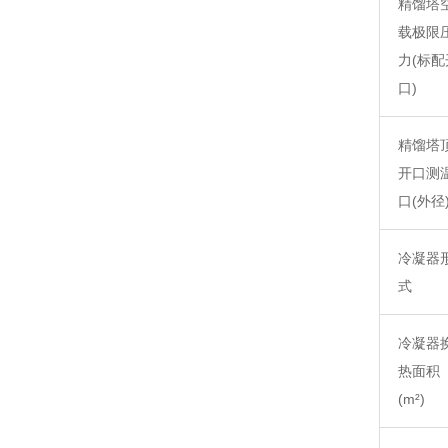
精馏塔
载极限
力
(标配
口)
精馏塔
开口测
口
(外径
冷凝器
式
冷凝器
热面积
(m²)