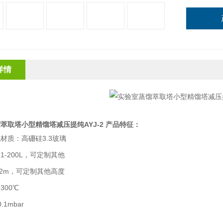
详情
萃取塔小型精馏塔减压提纯AYJ-2
产品特征：
触材质：高硼硅
3.3
玻璃
：
1-200L
，
可定制其他
-2m
，可定制其他高度
：
300
℃
0.1mbar