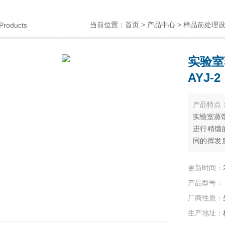
当前位置：
首页
>
产品中心
>
样品前处理
Products
实验室
AYJ-2
产品特点
实验室蒸馏
进行精馏
同的挥发
液相中的
点物质)
更新时间：
以及石油
产品型号：
厂商性质：
生产地址：