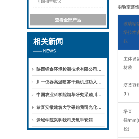
固相萃取仪
实验室蒸馏
查看全部产品
玻璃精
塔技术
相关新闻
数
—— NEWS
主体设
材质
陕西铎鑫环境检测技术有限公司采购我司全自动液液萃取仪
川一仪器高温喷雾干燥机成功入驻鄱阳职业学院，助力职业教育实训平台升级
塔釜容
(L)
中国农业科学院烟草研究采购川一仪器喷雾干燥机
恭喜安徽建筑大学采购我司光化学反应仪
塔直
运城学院采购我司厌氧手套箱
径
/mm
径)