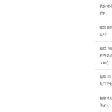
收集罐
积
(L)
收集罐
量
/个
精馏塔
料有效
度
(m)
精馏塔
是否分
精馏塔
伴热方