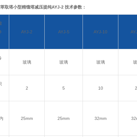
萃取塔小型精馏塔减压提纯AYJ-2
技术参数：
馏
参
AYJ-2
AYJ-5
AYJ-10
AY
备
玻璃
玻璃
玻璃
积
2
5
10
(内
25mm
25mm
32mm
3