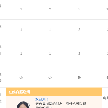
容
1
2
5
数
1
1
2
填
高
1
1
2
柱
否
否
是
段
柱
电热丝
电热丝
电热丝
电
欢迎您！
式
来自局域网的朋友！有什么可以帮