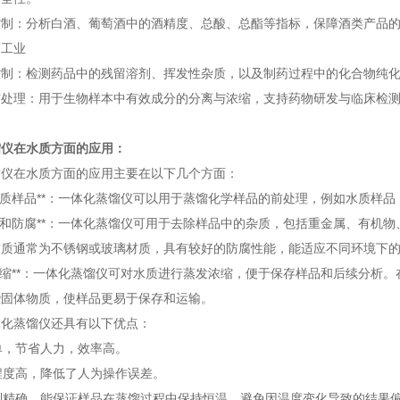
控制：分析白酒、葡萄酒中的酒精度、总酸、总酯等指标，保障酒类产品
药工业
控制：检测药品中的残留溶剂、挥发性杂质，以及制药过程中的化合物纯
前处理：用于生物样本中有效成分的分离与浓缩，支持药物研发与临床检
馏仪在水质方面的应用：
馏仪在水质方面的应用主要在以下几个方面：
采集水质样品**：一体化蒸馏仪可以用于蒸馏化学样品的前处理，例如水质样
去杂质和防腐**：一体化蒸馏仪可用于去除样品中的杂质，包括重金属、有
材质通常为不锈钢或玻璃材质，具有较好的防腐性能，能适应不同环境下
蒸发浓缩**：一体化蒸馏仪可对水质进行蒸发浓缩，便于保存样品和后续分
些固体物质，使样品更易于保存和运输。
体化蒸馏仪还具有以下优点：
简单，节省人力，效率高。
化程度高，降低了人为操作误差。
控制精确，能保证样品在蒸馏过程中保持恒温，避免因温度变化导致的结果