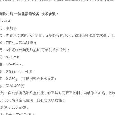
6防倒吸功能 一体化蒸馏设备
技术参数：
YZL-6
式：电加热
方式：内置风冷式循环水装置，无需外接循环水，如对循环水温要求高，可
式：7英寸大液晶触摸屏
元：6个远红外陶瓷加热炉,可单孔单独控制；
：8-20min
：12ml/min；
：0-999min（可调）
定：0-250g （可根据客户要求设定）
示：室温-400度
控制：自动侦测蒸馏终点功能，称重与时间双重控制，自动停止加热，控制精
吸：设有防真空电磁阀，具有防倒吸功能；
规格：500mlX6，
压/频率：220V/50HZ；