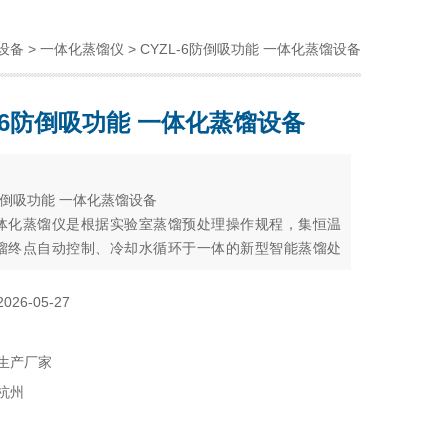
设备
>
一体化蒸馏仪
> CYZL-6防倒吸功能 一体化蒸馏设备
L-6防倒吸功能 一体化蒸馏设备
：
6防倒吸功能 一体化蒸馏设备
体化蒸馏仪是根据实验室蒸馏预处理操作规程，集恒温
馏终点自动控制、冷却水循环于一体的新型智能蒸馏处
该仪器广泛适用于环保、疾控、水产、供排水、高校、
、厂矿企业等各类化学实验室需要蒸馏处理的场所，如
2026-05-27
氨氮、凯氏氮油中水分等项目的蒸馏处理；食品检测领
氧化硫残留量以及甲醛、酒精度等的蒸馏操作。
生产厂家
杭州