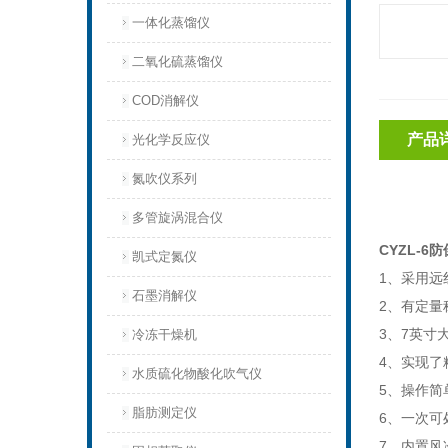
一体化蒸馏仪
二氧化硫蒸馏仪
COD消解仪
产品
光化学反应仪
氮吹仪系列
多管旋涡混合仪
CYZL-
凯式定氮仪
1、采用
石墨消解仪
2、有定量
3、7英寸
冷冻干燥机
4、实现
水质硫化物酸化吹气仪
5、操作简
脂肪测定仪
6、一次可
7、内置