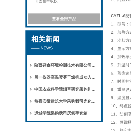
固相萃取仪
CYZL-
查看全部产品
1、型号：C
2、加热方
相关新闻
3、冷却
—— NEWS
4、显示方
4、加热单
5、升温时间
陕西铎鑫环境检测技术有限公司采购我司全自动液液萃取仪
6、蒸馏速度
川一仪器高温喷雾干燥机成功入驻鄱阳职业学院，助力职业教育实训平台升级
7、时间控制
中国农业科学院烟草研究采购川一仪器喷雾干燥机
8、重量设
9、温度显
恭喜安徽建筑大学采购我司光化学反应仪
10、终点
运城学院采购我司厌氧手套箱
11、防倒
12、蒸馏瓶
13、额定电