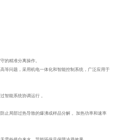
值守的精准分离操作。
不高等问题，采用机电一体化和智能控制系统，广泛应用于
过智能系统协调运行 。
防止局部过热导致的爆沸或样品分解 。加热功率和速率
无需外接自来水，节能环保且保障冷凝效果 。