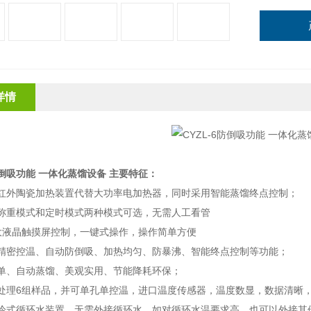
详情
6防倒吸功能 一体化蒸馏设备
主要特征：
远红外陶瓷加热装置代替大功率电加热器，同时采用智能蒸馏终点控制；
称重模式和定时模式两种模式可选，无需人工看管
大液晶触摸屏控制，一键式操作，操作简单方便
了精密控温、自动防倒吸、加热均匀、防暴沸、智能终点控制等功能；
单、自动蒸馏、美观实用、节能降耗环保；
处理6组样品，并可单孔单控温，进口温度传感器，温度数显，数据清晰
风冷式循环水装置，无需外接循环水，如对循环水温要求高，也可以外接其