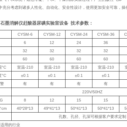
中充分考虑到诸多人性化、自动化、安全性设计，使用更加安全可靠，操
-12石墨消解仪赶酸器尿碘实验室设备
技术参数：
CYSM-6
CYSM-12
CYSM-24
CYSM-36
C
6
12
24
36
32
32
32
32
60
60
60
60
围
°C
室温
-210
室温
-210
室温
-210
室温
-210
度
°C
±0.1
±0.1
±0.1
±0.1
警
有
有
有
有
220V/50HZ
G
8
12
15
15
寸
cm
40*28*13
49*41*13
50*41*13
50*41*13
5
孔数、孔径、孔深可根据客户要求定制
仪适用的行业