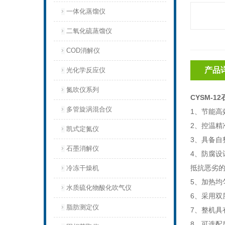
一体化蒸馏仪
二氧化硫蒸馏仪
COD消解仪
产品
光化学反应仪
氮吹仪系列
CYSM-
多管旋涡混合仪
1、节能高
2、控温精
凯式定氮仪
3、
具备自
石墨消解仪
4、防腐设
抵抗恶劣
冷冻干燥机
5、加热均
水质硫化物酸化吹气仪
6、
采用双
脂肪测定仪
7、
整机具
8、
可选配