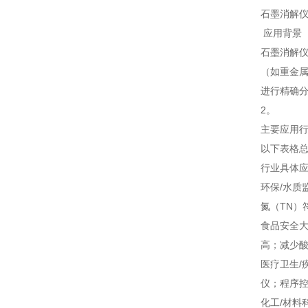
石墨消解
应用背景
石墨消解
（如重金属
进行精确
2。
主要应用
以下表格
行业
具体
环保/水质
氮（TN）
食品安全
高；减少酸
医疗卫生/
仪；程序
化工/材料