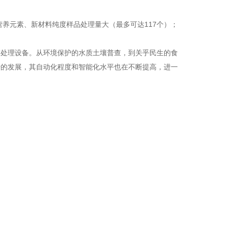
营养元素、新材料纯度
样品处理量大（最多可达117个）；
前处理设备。从环境保护的水质土壤普查，到关乎民生的食
号的发展，其自动化程度和智能化水平也在不断提高，进一