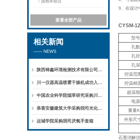
固相萃取仪
9、
在设计
查看全部产品
CYSM
型号
相关新闻
孔数
—— NEWS
孔径
孔深
陕西铎鑫环境检测技术有限公司采购我司全自动液液萃取仪
控温范
川一仪器高温喷雾干燥机成功入驻鄱阳职业学院，助力职业教育实训平台升级
控温精
超温报
中国农业科学院烟草研究采购川一仪器喷雾干燥机
电源
恭喜安徽建筑大学采购我司光化学反应仪
重量
K
外形尺
运城学院采购我司厌氧手套箱
石墨消解