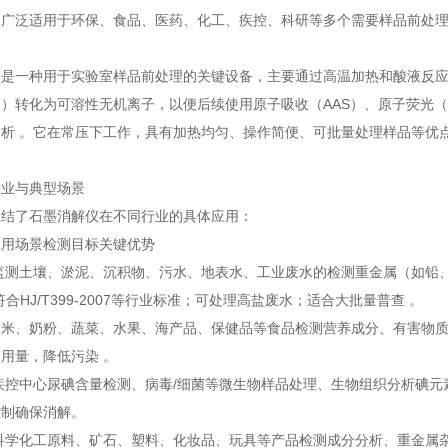
仪广泛适用于环保、食品、医药、化工、疾控、科研等多个需要样品前处
仪是一种用于实验室样品前处理的关键设备，主要通过高温加热和酸液反
）转化为可溶性无机离子，以便后续使用原子吸收（AAS）、原子荧光（AF
分析 。它在常压下工作，具有加热均匀、操作简便、可批量处理样品等优
行业与典型场景
总结了石墨消解仪在不同行业的具体应用：
应用场景
检测目标
关键优势
监测
土壤、淤泥、沉积物、污水、地表水、工业废水的检测
重金属（如铅
符合HJ/T399-2007等行业标准；可处理高盐废水；适合大批量普查 。
大米、奶粉、蔬菜、水果、海产品、保健品等食品检测
营养成分、有害物
用量，降低污染 。
疾控中心
尿碘含量检测、病毒/细菌等微生物样品处理、生物组织分析
碘元
控制确保消解。
科学
化工原料、矿石、塑料、化妆品、玩具等产品检测
成分分析、重金属