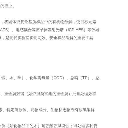
理的行业。
应，将固体或复杂基质样品中的有机物分解，使目标元素
S）、电感耦合等离子体发射光谱（ICP-AES）等仪器
点，是现代实验室实现高效、安全样品消解的重要工具
、镉、汞、砷）、化学需氧量（COD）、总磷（TP）、总
质、重金属残留（如虾贝类富集的重金属）
批量处理效率
素、特定病原体、药物成分、生物标志物
专有尿碘消解
杂质（如化妆品中的汞）
耐强酸强碱腐蚀；可处理多种复