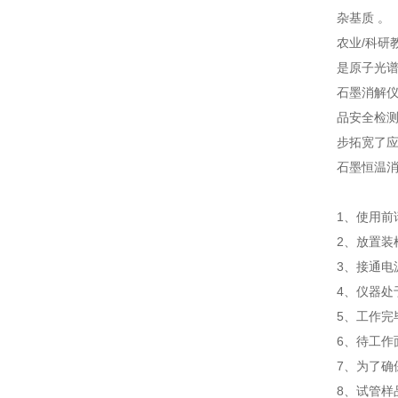
杂基质 。
农业/科研
是原子光谱
石墨消解
品安全检
步拓宽了
石墨恒温
1、使用前
2、放置装
3、接通电
4、仪器处
5、工作完
6、待工作
7、为了确
8、试管样