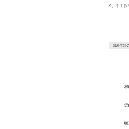
9、不工作
如果你对
您
您
联