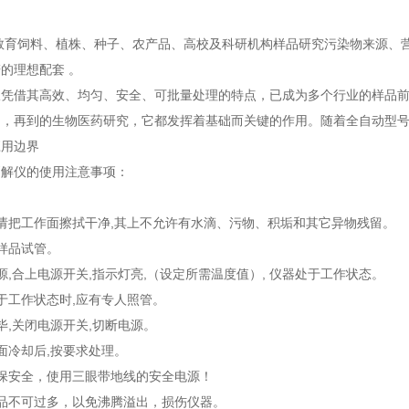
教育
饲料、植株、种子、农产品、高校及科研机构样品研究
污染物来源、
的理想配套 。
仪凭借其高效、均匀、安全、可批量处理的特点，已成为多个行业的样品
测，再到的生物医药研究，它都发挥着基础而关键的作用。随着全自动型
应用边界
消解仪的使用注意事项：
请把工作面擦拭干净,其上不允许有水滴、污物、积垢和其它异物残留。
样品试管。
源,合上电源开关,指示灯亮,（设定所需温度值）, 仪器处于工作状态。
于工作状态时,应有专人照管。
毕,关闭电源开关,切断电源。
面冷却后,按要求处理。
保安全，使用三眼带地线的安全电源！
品不可过多，以免沸腾溢出，损伤仪器。