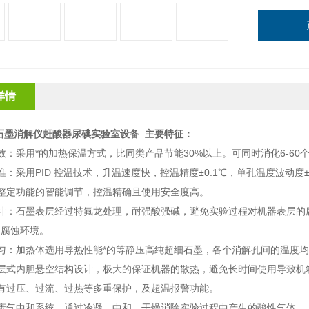
详情
12石墨消解仪赶酸器尿碘实验室设备
主要特征：
效：采用*的加热保温方式，比同类产品节能30%以上。
可同时消化6-60
准：
采用
PID 控温技术，升温速度快
，控温精度
±0.1℃，单孔温度波动度±
整定功能的智能调节，控温精确且使用安全度高
。
计：
石墨表层经过特氟龙处理，耐强酸强碱，避免实验过程对机器表层的
的腐蚀环境。
匀：加热体选用导热性能*的等静压高纯
超细
石墨，各个消解孔间的温度
层式内胆悬空结构设计，极大的保证机器的散热，避免长时间使用导致机
有过压、过流、过热等多重保护，及超温报警功能
。
废气中和系统，通过冷凝、中和、干燥消除实验过程中产生的酸性气体