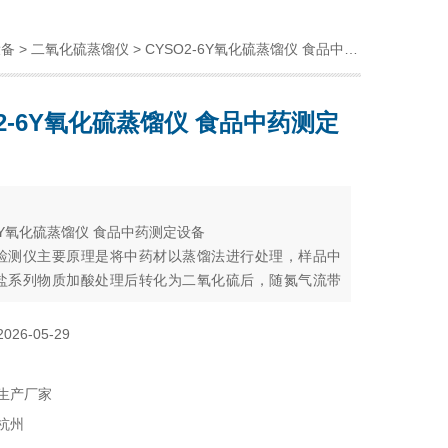
设备
>
二氧化硫蒸馏仪
> CYSO2-6Y氧化硫蒸馏仪 食品中药测定设备
O2-6Y氧化硫蒸馏仪 食品中药测定
：
-6Y氧化硫蒸馏仪 食品中药测定设备
检测仪主要原理是将中药材以蒸馏法进行处理，样品中
盐系列物质加酸处理后转化为二氧化硫后，随氮气流带
双氧水的吸收瓶中，双氧水将其氧化为硫酸根离子，采
定法测定，计算药材及饮片中的二氧化硫残留量。
2026-05-29
生产厂家
杭州