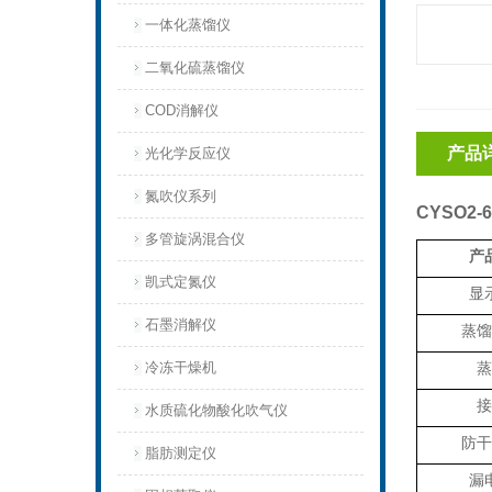
一体化蒸馏仪
二氧化硫蒸馏仪
COD消解仪
产品
光化学反应仪
氮吹仪系列
CYSO2
多管旋涡混合仪
产
凯式定氮仪
显
石墨消解仪
蒸馏
冷冻干燥机
蒸
接
水质硫化物酸化吹气仪
防干
脂肪测定仪
漏