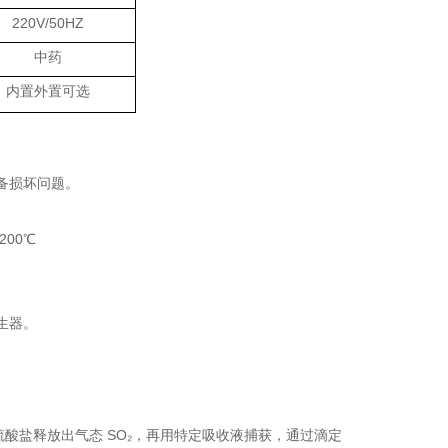
220V/50HZ
中药
内置外置可选
备损坏问题。
00℃
生器。
酸盐释放出气态 SO₂，再用特定吸收液捕获，通过滴定