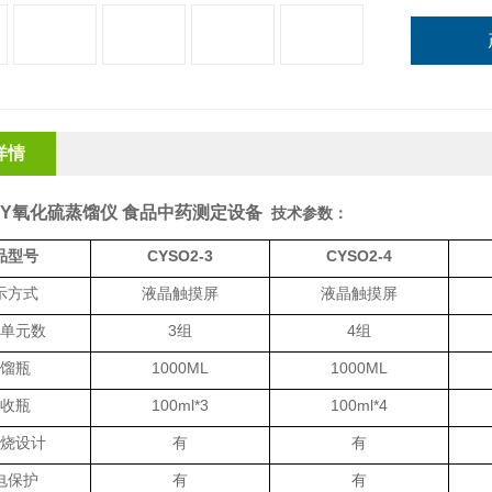
详情
-6Y氧化硫蒸馏仪 食品中药测定设备
技术参数：
品型号
CYSO2-3
CYSO2-4
示方式
液晶触摸屏
液晶触摸屏
单元数
3组
4组
馏瓶
1000ML
1000ML
收瓶
100ml*3
100ml*4
烧设计
有
有
电保护
有
有