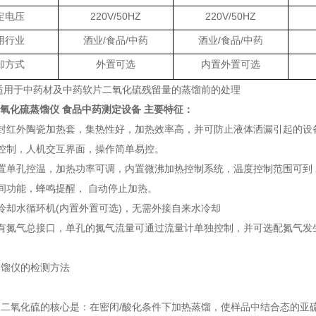
定电压
220V/50HZ
220V/50HZ
用行业
酒业
/食品/中药
酒业
/食品/中药
却方式
外置可选
内置外置可选
适用于中药材及中药软片二氧化硫残留量的蒸馏前的处理
-6Y氧化硫蒸馏仪 食品中药测定设备
主要特征：
密封红外陶瓷加热套，集热性好，加热效率高，并可防止液体洒漏引起的设
控制，人机交互界面，操作简单易控。
置单孔控温，加热功率可调，内置微沸加热控制系统，温度控制范围可到 2
间功能，蜂鸣提醒， 自动停止加热。
冷却水循环机(内置外置可选)，无需外接自来水冷却
设有氮气总接口，单孔的氮气流量可通过流量计单独控制，并可选配氮气发
蒸馏仪的检测方法
二氧化硫的核心是：在密闭/酸化条件下加热蒸馏，使样品中结合态的亚硫