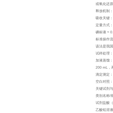
或氧化还原
释放机制：
吸收关键：常
定量方式：
碘标液 ≈ 0
标准操作流
该法是我国
试样处理：固
加液蒸馏：加
200 mL，
滴定测定：
空白对照：
关键试剂
类别
名称/
试剂
盐酸（
乙酸铅溶液（