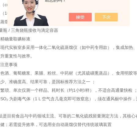
助您的吗？
(½I₂)=0.010 mol/L）
滴定氧化吸收液中的 SO₂，定量计算基础
10 g/L）
指示滴定终点（蓝色出现且持久）
璃蒸馏器（含冷凝装置）
密闭蒸馏，避免 SO₂ 损失
碘量瓶 / 三角烧瓶
接收与滴定容器
管
精确量取碘标液
：现代实验室多采用一体化二氧化硫蒸馏仪（如中药专用款），集成加热
提升重复性与效率。
与注意事项
色酒、葡萄糖浆、果脯、粉丝、中药材（尤其硫磺熏蒸品）、食用明胶等
少、准确度高、结果可靠，是国标推荐方法之一 ；
繁琐、单次仅测一个样品、耗时长（约1小时/样），不适合高通量快检 
SO₂ 为剧毒气体（1 L 空气含几毫克即可致窒息），须在通风橱中操作，
法是目前食品与中药领域主流、可靠的二氧化硫残留量测定方法，其核心在
稳健；若需提升效率，可选用全自动蒸馏仪替代传统玻璃装置