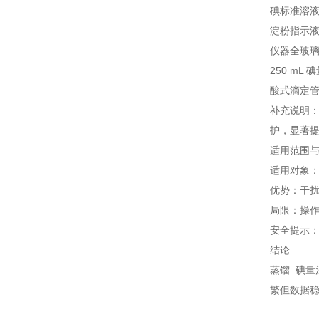
碘标准溶液（c
淀粉指示液（
仪器
全玻
250 mL 
酸式滴定
补充说明
护，显著
适用范围
适用对象：
优势：干扰
局限：操作
安全提示：
结论
蒸馏–碘量
繁但数据