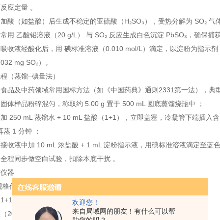
反应定量 。
加酸（如盐酸）后生成不稳定的亚硫酸（H₂SO₃），受热分解为 SO₂ 气体
用 乙酸铅溶液（20 g/L） 与 SO₂ 反应生成白色沉淀 PbSO₃，确保捕
吸收液经酸化后，用 碘标准溶液（0.010 mol/L）滴定，以淀粉为指示剂
.032 mg SO₂）。
程（蒸馏–碘量法）
食品及中药领域常用国标方法（如《中国药典》通则2331第一法），典
体样品粉碎混匀，称取约 5.00 g 置于 500 mL 圆底蒸馏烧瓶中 ；
 250 mL 蒸馏水 + 10 mL 盐酸（1+1），立即盖塞，冷凝管下端插
再蒸 1 分钟 ；
接收液中加 10 mL 浓盐酸 + 1 mL 淀粉指示液，用碘标准溶液滴定至蓝
全程同步做空白试验，扣除本底干扰 。
与仪器
规格
作用说明
1+1）
酸化样品，促使亚硫酸盐释放 SO₂
欢迎您！
来自局域网的朋友！有什么可以帮
20 g/L）
吸收 SO₂，生成稳定沉淀，防止逸失