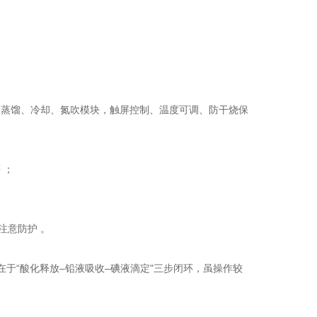
、蒸馏、冷却、氮吹模块，触屏控制、温度可调、防干烧保
 ；
；
注意防护 。
于“酸化释放–铅液吸收–碘液滴定"三步闭环，虽操作较