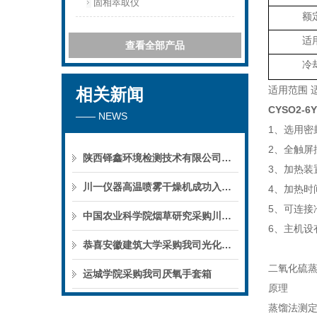
固相萃取仪
额
适
查看全部产品
冷
适用范围 
相关新闻
CYSO2
—— NEWS
1、选用
2、全触屏
陕西铎鑫环境检测技术有限公司采购我司全自动液液萃取仪
3、加热装
川一仪器高温喷雾干燥机成功入驻鄱阳职业学院，助力职业教育实训平台升级
4、加热时
5、可连接
中国农业科学院烟草研究采购川一仪器喷雾干燥机
6、主机
恭喜安徽建筑大学采购我司光化学反应仪
二氧化硫
运城学院采购我司厌氧手套箱
原理
蒸馏法测定