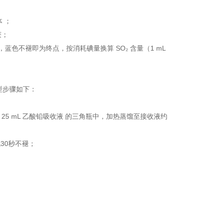
 ；
获；
，蓝色不褪即为终点，按消耗碘量换算 SO₂ 含量（1 mL
型步骤如下：
入含 25 mL 乙酸铅吸收液 的三角瓶中，加热蒸馏至接收液约
色30秒不褪；